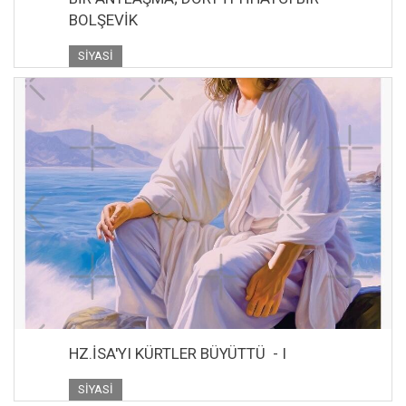
BOLŞEVİK
SIYASI
HZ.İSA'YI KÜRTLER BÜYÜTTÜ - I
SIYASI