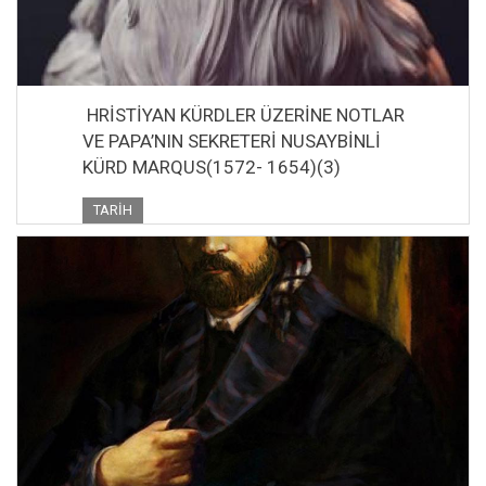
HRİSTİYAN KÜRDLER ÜZERİNE NOTLAR
VE PAPA’NIN SEKRETERİ NUSAYBİNLİ
KÜRD MARQUS(1572- 1654)(3)
TARIH