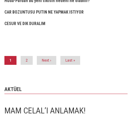
Hüda-Pardan bu yeni cikisin nedeni ne olabilir?
CAR BOZUNTUSU PUTIN NE YAPMAK ISTIYOR
CESUR VE DIK DURALIM
Pagination
Şu
1
Page
2
Next
Next ›
Last
Last »
an
page
page
kullanılan
sayfa
AKTÜEL
MAM CELAL’I ANLAMAK!