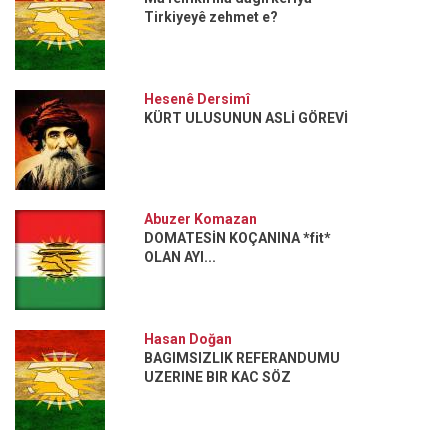
Tirkiyeyê zehmet e?
Hesenê Dersimî
KÜRT ULUSUNUN ASLİ GÖREVİ
Abuzer Komazan
DOMATESİN KOÇANINA *fit*
OLAN AYI...
Hasan Doğan
BAGIMSIZLIK REFERANDUMU
UZERINE BIR KAC SÖZ