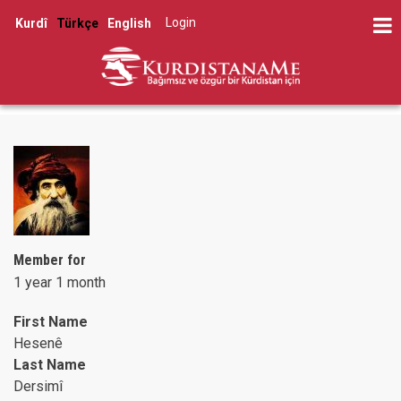
Skip
Log in
Kurdî
Türkçe
English
to
User
main
account
content
menu
Member for
1 year 1 month
First Name
Hesenê
Last Name
Dersimî