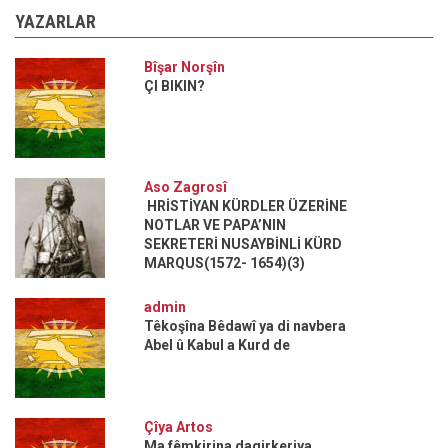
YAZARLAR
Bîşar Norşîn
ÇI BIKIN?
Aso Zagrosî
HRİSTİYAN KÜRDLER ÜZERİNE
NOTLAR VE PAPA’NIN
SEKRETERİ NUSAYBİNLİ KÜRD
MARQUS(1572- 1654)(3)
admin
Têkoşîna Bêdawî ya di navbera
Abel û Kabul a Kurd de
Çîya Artos
Ma fêmkirina dagirkeriya