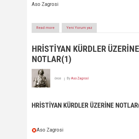
Aso Zagrosi
Read more
about
Yeni Yorum yaz
HRİSTİYAN
KÜRDLER
ÜZERİNE
HRİSTİYAN KÜRDLER ÜZERİNE
NOTLAR
VE
NOTLAR(1)
PAPA’NIN
SEKRETERİ
NUSAYBİNLİ
KÜRD
önce
By
Aso Zagrosî
MARQUS(1572-
1654)
(3)
HRİSTİYAN KÜRDLER ÜZERİNE NOTLAR
Aso Zagrosi