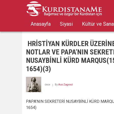
Skip
to
main
content
Anasayfa
Siyasi
Kültür ve Sana
HRİSTİYAN KÜRDLER ÜZERİN
NOTLAR VE PAPA’NIN SEKRET
NUSAYBİNLİ KÜRD MARQUS(1
1654)(3)
önce
By
Aso Zagrosî
PAPA’NIN SEKRETERİ NUSAYBİNLİ KÜRD MARQU
1654)