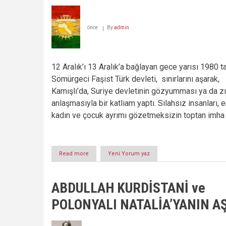
Diyax
Polat
önce
By
admin
12 Aralık’ı 13 Aralık’a bağlayan gece yarısı 1980 ta
Sömürgeci Faşist Türk devleti, sınırlarını aşarak,
Kamışlı’da, Suriye devletinin gözyumması ya da z
anlaşmasıyla bir katliam yaptı. Silahsız insanları, e
kadın ve çocuk ayrımı gözetmeksizin toptan imha e
Read more
about
Yeni Yorum yaz
Kamışlı
Katliamı
Öncesi
ABDULLAH KURDİSTANİ ve
ve
Sonrası
POLONYALI NATALİA’YANIN AŞK