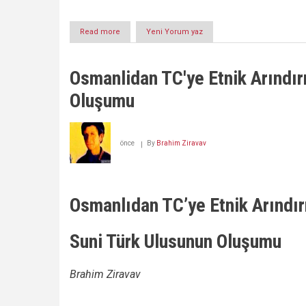
Read more
about
Yeni Yorum yaz
HRİSTİYAN
KÜRDLER
ÜZERİNE
Osmanlidan TC'ye Etnik Arındır
NOTLAR(1)
Oluşumu
önce
By
Brahim Ziravav
Osmanlıdan TC’ye Etnik Arındı
Suni Türk Ulusunun Oluşumu
Brahim Ziravav