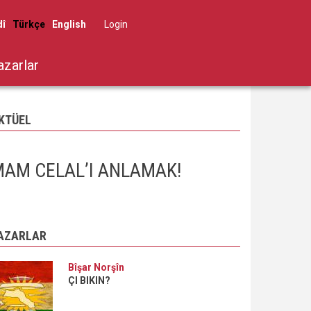
dî
Türkçe
English
Log in
User
account
azarlar
menu
KTÜEL
AM CELAL’I ANLAMAK!
AZARLAR
Bîşar Norşîn
ÇI BIKIN?