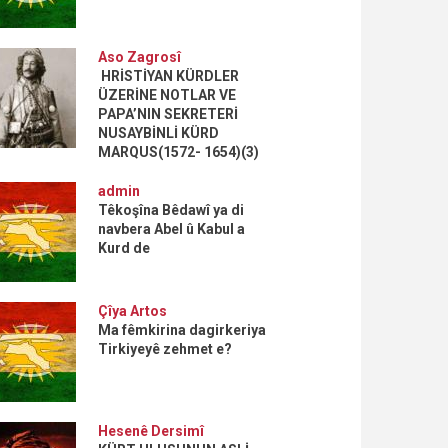
Aso Zagrosî
HRİSTİYAN KÜRDLER
ÜZERİNE NOTLAR VE
PAPA’NIN SEKRETERİ
NUSAYBİNLİ KÜRD
MARQUS(1572- 1654)(3)
admin
Têkoşîna Bêdawî ya di
navbera Abel û Kabul a
Kurd de
Çîya Artos
Ma fêmkirina dagirkeriya
Tirkiyeyê zehmet e?
Hesenê Dersimî