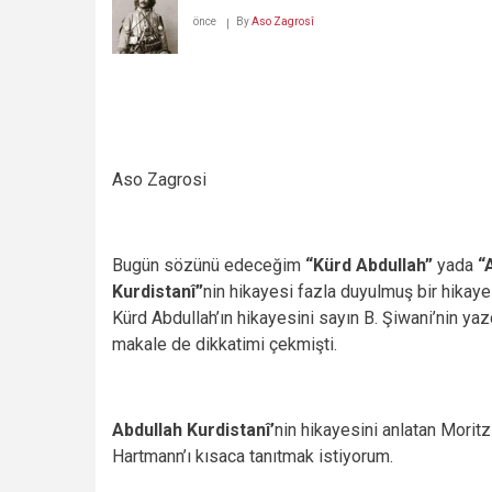
önce
By
Aso Zagrosî
Aso Zagrosi
Bugün sözünü edeceğim
“Kürd Abdullah”
yada
“
Kurdistanî”
nin hikayesi fazla duyulmuş bir hikaye 
Kürd Abdullah’ın hikayesini sayın B. Şiwani’nin yazd
makale de dikkatimi çekmişti.
Abdullah Kurdistanî’
nin hikayesini anlatan Moritz
Hartmann’ı kısaca tanıtmak istiyorum.