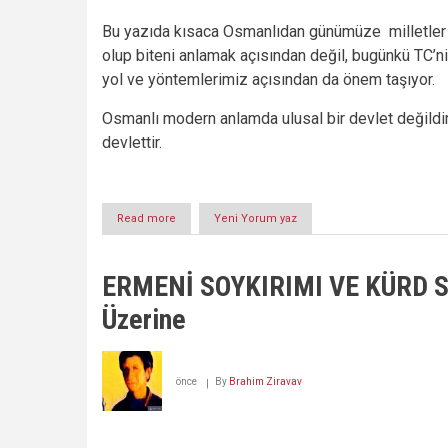
Bu yazıda kısaca Osmanlıdan günümüze milletler 
olup biteni anlamak açısından değil, bugünkü TC’n
yol ve yöntemlerimiz açısından da önem taşıyor.
Osmanlı modern anlamda ulusal bir devlet değildir
devlettir.
Read more
about
Yeni Yorum yaz
Osmanlidan
TC'ye
Etnik
ERMENİ SOYKIRIMI VE KÜRD SOY
Arındırma,
Soykırım,
Üzerine
Suni
Türk
Devletinin
Oluşumu
önce
By
Brahim Ziravav