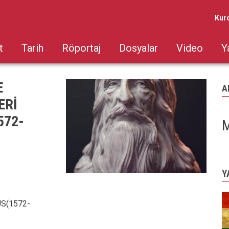
Kur
t
Tarih
Röportaj
Dosyalar
Video
Y
E
A
ERİ
572-
M
Y
S(1572-