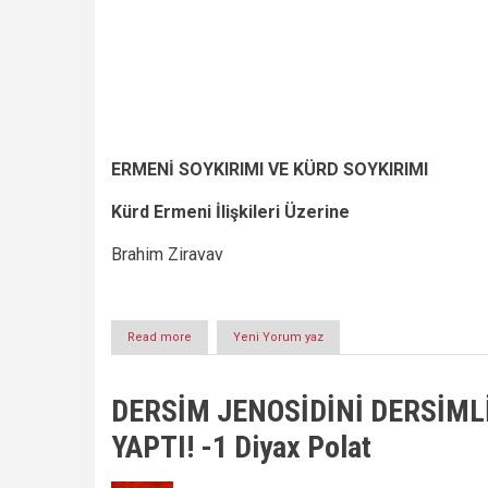
ERMENİ SOYKIRIMI VE KÜRD SOYKIRIMI
Kürd Ermeni İlişkileri Üzerine
Brahim Ziravav
Read more
about
Yeni Yorum yaz
ERMENİ
SOYKIRIMI
VE
DERSİM JENOSİDİNİ DERSİML
KÜRD
SOYKIRIMI
YAPTI! -1 Diyax Polat
Kürd
Ermeni
İlişkileri