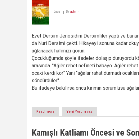
Üzerine
önce
By
admin
Evet Dersim Jenosidini Dersimliler yaptı ve bunun
da Nuri Dersimi çekti. Hikayeyi sonuna kadar okuy
ağlanacak halimizi görün.
Çocukluğumda şöyle ifadeler dolaşıp duruyordu k
arasında. ''Ağlêr rehet nefıneti babayo. Ağlêr rehet 
ocaxi kerdi kor'' Yani ''ağalar rahat durmadı ocakları
söndürdüler''.
Bu ifadeye bakılırsa onca kırımın sorumlusu ağala
Read more
about
Yeni Yorum yaz
DERSİM
JENOSİDİNİ
DERSİMLİLER
Kamışlı Katliamı Öncesi ve Son
YAPTI!
-1