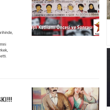
rihinde,
ımni
rkek,
tti.
I!!!
,