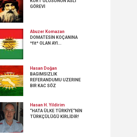
KÜRT ULUSUNUN ASLİ
GÖREVİ
Abuzer Komazan
DOMATESİN KOÇANINA
*fit* OLAN AYI...
Hasan Doğan
BAGIMSIZLIK
REFERANDUMU UZERINE
BIR KAC SÖZ
Hasan H. Yildirim
“HATA ÜLKE TÜRKİYE“NİN
TÜRKÇÜLÜĞÜ KİRLİDİR!