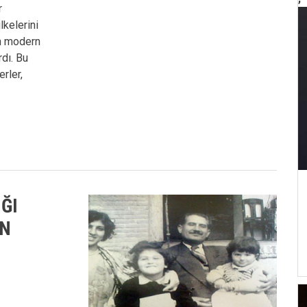
r
lkelerini
en modern
rdı. Bu
rler,
IĞI
AN