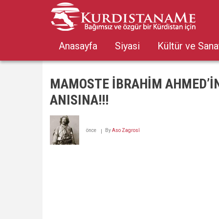
Skip
to
main
content
Anasayfa
Siyasi
Kültür ve Sana
MAMOSTE İBRAHİM AHMED’İ
ANISINA!!!
önce
By
Aso Zagrosî