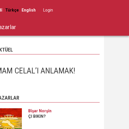
dî
Türkçe
English
Log in
User
account
azarlar
menu
KTÜEL
AM CELAL’I ANLAMAK!
AZARLAR
Bîşar Norşîn
ÇI BIKIN?