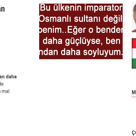
an
an daha
de
a mal
M
Ç