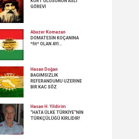
KÜRT ULUSUNUN ASLİ
GÖREVİ
Abuzer Komazan
DOMATESİN KOÇANINA
*fit* OLAN AYI...
Hasan Doğan
BAGIMSIZLIK
REFERANDUMU UZERINE
BIR KAC SÖZ
Hasan H. Yildirim
“HATA ÜLKE TÜRKİYE“NİN
TÜRKÇÜLÜĞÜ KİRLİDİR!