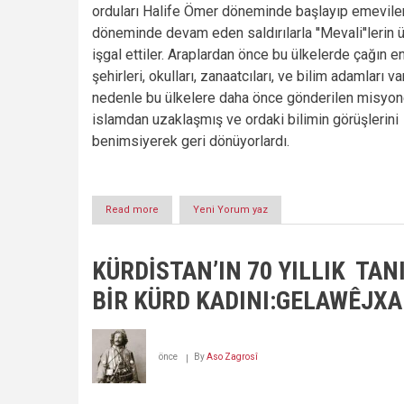
orduları Halife Ömer döneminde başlayıp emevile
döneminde devam eden saldırılarla ''Mevali''lerin ü
işgal ettiler. Araplardan önce bu ülkelerde çağın 
şehirleri, okulları, zanaatcıları, ve bilim adamları va
nedenle bu ülkelere daha önce gönderilen misyone
islamdan uzaklaşmış ve ordaki bilimin görüşlerini
benimsiyerek geri dönüyorlardı.
Read more
about
Yeni Yorum yaz
PEYGAMBERLER
VE
BİLGELER,
KÜRDİSTAN’IN 70 YILLIK TAN
DİN
VE
BİR KÜRD KADINI:GELAWÊJX
BİLİM
önce
By
Aso Zagrosî