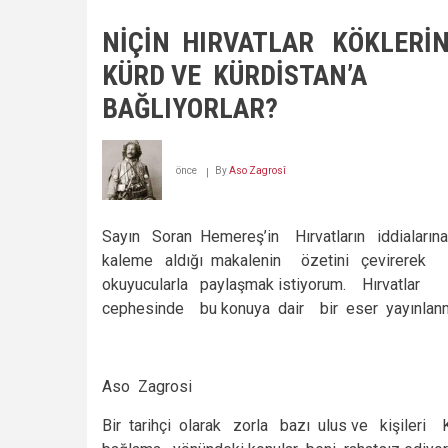
İLKE
İMZA
NİÇİN HIRVATLAR KÖKLERİ
KOYAN
KÜRD
KÜRD VE KÜRDİSTAN’A
KADINI:
SOSİKA
BAĞLIYORLAR?
SÎMO
önce
By
Aso Zagrosî
Sayın Soran Hemereş’in Hırvatların iddiaların
kaleme aldığı makalenin özetini çevirerek
okuyucularla paylaşmak istiyorum. Hırvatlar
cephesinde bu konuya dair bir eser yayınlanmı
Aso Zagrosi
Bir tarihçi olarak zorla bazı ulus ve kişileri