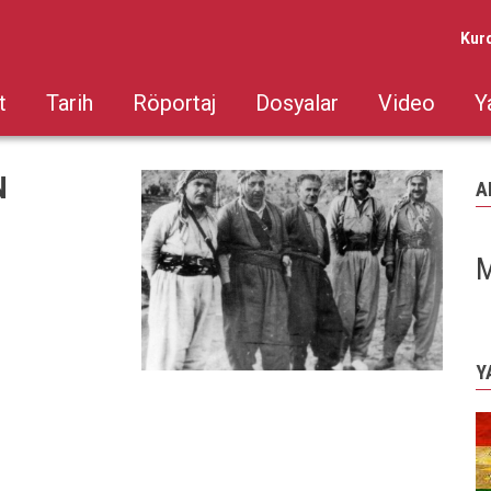
Kur
t
Tarih
Röportaj
Dosyalar
Video
Y
N
A
M
Y