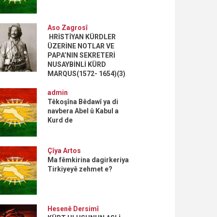
Aso Zagrosî
HRİSTİYAN KÜRDLER
ÜZERİNE NOTLAR VE
PAPA’NIN SEKRETERİ
NUSAYBİNLİ KÜRD
MARQUS(1572- 1654)(3)
admin
Têkoşîna Bêdawî ya di
navbera Abel û Kabul a
Kurd de
Çîya Artos
Ma fêmkirina dagirkeriya
Tirkiyeyê zehmet e?
Hesenê Dersimî