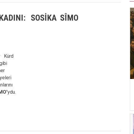
KADINI: SOSİKA SÎMO
r Kürd
 gibi
 her
yeleri
anlarını
MO’
ydu.