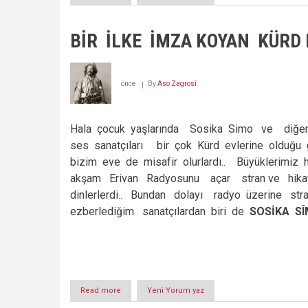
Mîr
Bedîrxan,
Cizre
BİR İLKE İMZA KOYAN KÜRD 
ve
Kürdistan
Aslanları
önce
By
Aso Zagrosî
Hala çocuk yaşlarında Sosika Simo ve diğe
ses sanatçıları bir çok Kürd evlerine olduğu
bizim eve de misafir olurlardı.. Büyüklerimiz
akşam Erivan Radyosunu açar stran ve hika
dinlerlerdi.. Bundan dolayı radyo üzerine str
ezberlediğim sanatçılardan biri de
SOSİKA SÎ
Read more
about
Yeni Yorum yaz
BİR