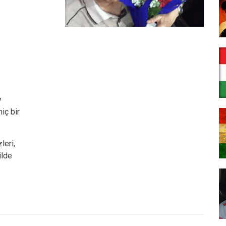
y
iç bir
eri,
ilde