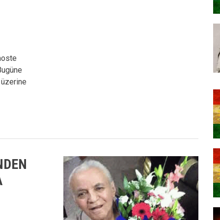
moste
 Bugüne
 üzerine
İNDEN
A