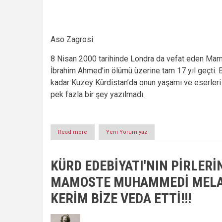
Aso Zagrosi
8 Nisan 2000 tarihinde Londra da vefat eden Ma
İbrahim Ahmed’in ölümü üzerine tam 17 yıl geçti.
kadar Kuzey Kürdistan’da onun yaşamı ve eserleri
pek fazla bir şey yazılmadı.
Read more
about
Yeni Yorum yaz
MAMOSTE
İBRAHİM
AHMED’İN
KÜRD EDEBİYATI'NIN PİRLER
ANISINA!!!
MAMOSTE MUHAMMEDİ MEL
KERİM BİZE VEDA ETTİ!!!