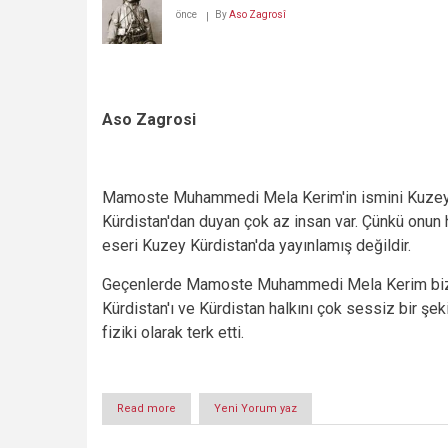
önce
By
Aso Zagrosî
Aso Zagrosi
Mamoste Muhammedi Mela Kerim'in ismini Kuze
Kürdistan'dan duyan çok az insan var. Çünkü onun h
eseri Kuzey Kürdistan'da yayınlamış değildir.
Geçenlerde Mamoste Muhammedi Mela Kerim bizl
Kürdistan'ı ve Kürdistan halkını çok sessiz bir şek
fiziki olarak terk etti.
Read more
about
Yeni Yorum yaz
KÜRD
EDEBİYATI'NIN