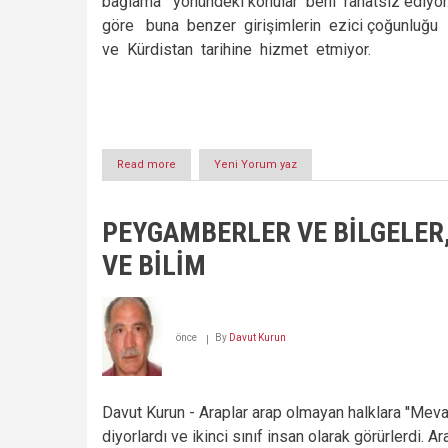
bağlama yönündeki konular beni rahatsız ediyo
göre buna benzer girişimlerin ezici çoğunluğu
ve Kürdistan tarihine hizmet etmiyor.
Read more
about
Yeni Yorum yaz
NİÇİN
HIRVATLAR
KÖKLERİNİ
PEYGAMBERLER VE BİLGELER,
KÜRD
VE
VE BİLİM
KÜRDİSTAN’A
BAĞLIYORLAR?
önce
By
Davut Kurun
Davut Kurun
- Araplar arap olmayan halklara ''Meval
diyorlardı ve ikinci sınıf insan olarak görürlerdi. A