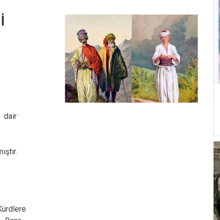
Nİ
a dair
ştır.
 Kürdlere