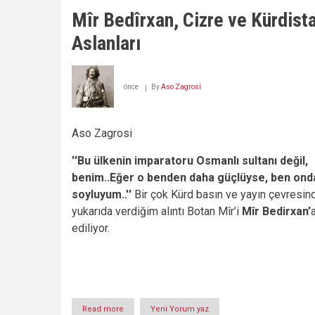
PİRLERİNDEN
Mîr Bedîrxan, Cizre ve Kürdist
MAMOSTE
MUHAMMEDİ
Aslanları
MELA
KERİM
BİZE
VEDA
önce
By
Aso Zagrosî
ETTİ!!!
Aso Zagrosi
''Bu ülkenin imparatoru Osmanlı sultanı değil,
benim..Eğer o benden daha güçlüyse, ben ond
soyluyum..''
Bir çok Kürd basın ve yayın çevresin
yukarıda verdiğim alıntı Botan Mîr’i
Mîr Bedirxan’
ediliyor.
Read more
about
Yeni Yorum yaz