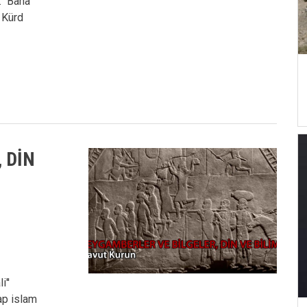
r. Bana
 Kürd
 DİN
i''
rap islam
,