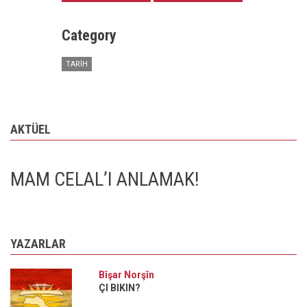
Category
TARIH
AKTÜEL
MAM CELAL’I ANLAMAK!
YAZARLAR
Bîşar Norşîn
ÇI BIKIN?