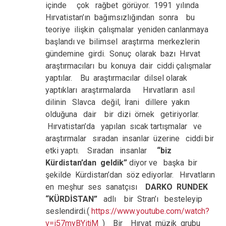
içinde çok rağbet görüyor. 1991 yılında
Hırvatistan’ın bağımsızlığından sonra bu
teoriye ilişkin çalışmalar yeniden canlanmaya
başlandı ve bilimsel araştırma merkezlerin
gündemine girdi. Sonuç olarak bazı Hırvat
araştırmacıları bu konuya dair ciddi çalışmalar
yaptılar. Bu araştırmacılar dilsel olarak
yaptıkları araştırmalarda Hırvatların asıl
dilinin Slavca değil, İrani dillere yakın
olduğuna dair bir dizi örnek getiriyorlar.
Hırvatistan’da yapılan sıcak tartışmalar ve
araştırmalar sıradan insanlar üzerine ciddi bir
etki yaptı. Sıradan insanlar
“biz
Kürdistan’dan geldik”
diyor ve başka bir
şekilde Kürdistan’dan söz ediyorlar. Hırvatların
en meşhur ses sanatçısı
DARKO RUNDEK
“KÜRDİSTAN”
adlı bir Stran’ı besteleyip
seslendirdi.(
https://www.youtube.com/watch?
v=i57myBYitjM
) Bir Hırvat müzik grubu