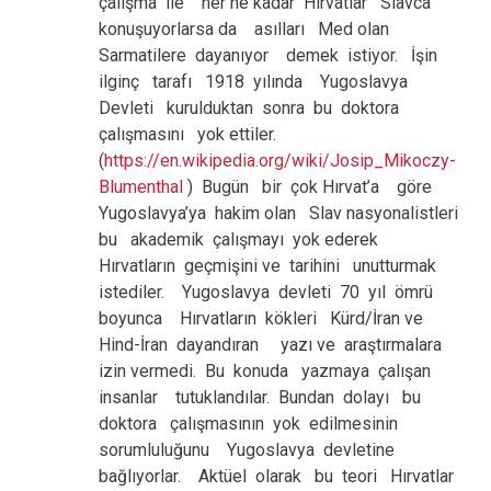
çalışma ile her ne kadar Hırvatlar Slavca
konuşuyorlarsa da asılları Med olan
Sarmatilere dayanıyor demek istiyor. İşin
ilginç tarafı 1918 yılında Yugoslavya
Devleti kurulduktan sonra bu doktora
çalışmasını yok ettiler.
(
https://en.wikipedia.org/wiki/Josip_Mikoczy-
Blumenthal
) Bugün bir çok Hırvat’a göre
Yugoslavya’ya hakim olan Slav nasyonalistleri
bu akademik çalışmayı yok ederek
Hırvatların geçmişini ve tarihini unutturmak
istediler. Yugoslavya devleti 70 yıl ömrü
boyunca Hırvatların kökleri Kürd/İran ve
Hind-İran dayandıran yazı ve araştırmalara
izin vermedi. Bu konuda yazmaya çalışan
insanlar tutuklandılar. Bundan dolayı bu
doktora çalışmasının yok edilmesinin
sorumluluğunu Yugoslavya devletine
bağlıyorlar. Aktüel olarak bu teori Hırvatlar