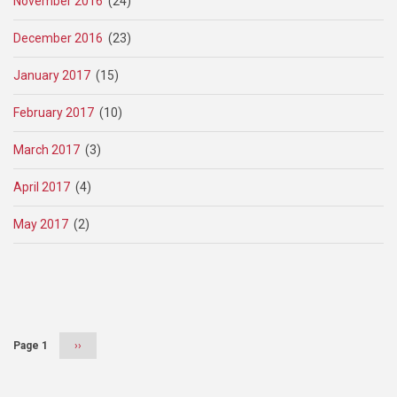
November 2016
(24)
December 2016
(23)
January 2017
(15)
February 2017
(10)
March 2017
(3)
April 2017
(4)
May 2017
(2)
Pagination
Page 1
Next
››
page