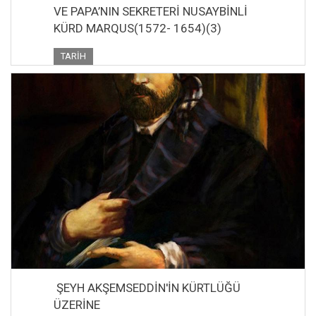
VE PAPA’NIN SEKRETERİ NUSAYBİNLİ
KÜRD MARQUS(1572- 1654)(3)
TARIH
ŞEYH AKŞEMSEDDİN'İN KÜRTLÜĞÜ
ÜZERİNE