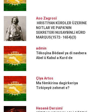
Aso Zagrosî
HRİSTİYAN KÜRDLER ÜZERİNE
NOTLAR VE PAPA’NIN
SEKRETERİ NUSAYBİNLİ KÜRD
MARQUS(1572- 1654)(3)
admin
Têkoşîna Bêdawî ya di navbera
Abel û Kabul a Kurd de
Çîya Artos
Ma fêmkirina dagirkeriya
Tirkiyeyê zehmet e?
Hesenê Dersimî