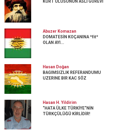
KÜRT ULUSUNUN ASLİ GÖREVİ
Abuzer Komazan
DOMATESİN KOÇANINA *fit*
OLAN AYI...
Hasan Doğan
BAGIMSIZLIK REFERANDUMU
UZERINE BIR KAC SÖZ
Hasan H. Yildirim
“HATA ÜLKE TÜRKİYE“NİN
TÜRKÇÜLÜĞÜ KİRLİDİR!