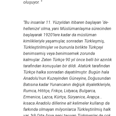
oluşuyor. ‘’
‘’Bu insanlar 11. Yüzyıldan itibaren başlayan ‘de-
hellenize’ olma, yani Müslümanlaşma sürecinden
başlayarak 1920’lere kadar da müslüman
kimlikleriyle yaşamışlar, sonradan Türkleşmiş,
Türkleştirilmişler ve bununla birlikte Türkçeyi
benimsemiş veya benimsemek zorunda
kalmışlar. Zaten Türkçe 90 yıl önce belli bir azınlık
tarafından konuşulan bir dildi. Atatürk tarafından
Türkçe halka sonradan dayatılmıştır. Bugün hala
Anadolu’nun Kuzeyinden Güneyine, Doğusundan
Batısına kadar Yunancanın değişik diyaletkleriyle,
Rumca, Hititçe, Frikçe, Lidyaca, Bulgarca,
Ermenice, Lazca, Kürtçe, Süryanice, Arapça...
kısaca Anadolu dillerine ait kelimeler kullanıp da
farkında olmayan milyonlarca Türkleştirilmiş halk
var. %9 Orta Asya geni taşıyan Türkmenler de çok