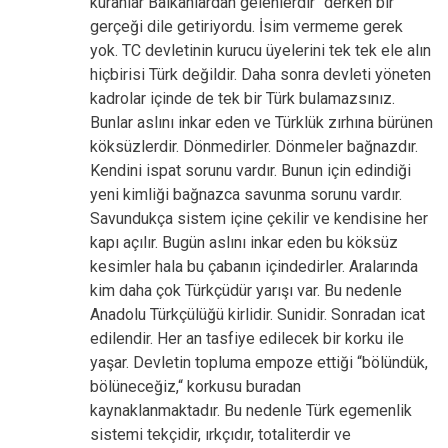
kuranlar Balkanlardan gelenlerdir“ derken bir
gerçeği dile getiriyordu. İsim vermeme gerek
yok. TC devletinin kurucu üyelerini tek tek ele alın
hiçbirisi Türk değildir. Daha sonra devleti yöneten
kadrolar içinde de tek bir Türk bulamazsınız.
Bunlar aslını inkar eden ve Türklük zırhına bürünen
köksüzlerdir. Dönmedirler. Dönmeler bağnazdır.
Kendini ispat sorunu vardır. Bunun için edindiği
yeni kimliği bağnazca savunma sorunu vardır.
Savundukça sistem içine çekilir ve kendisine her
kapı açılır. Bugün aslını inkar eden bu köksüz
kesimler hala bu çabanın içindedirler. Aralarında
kim daha çok Türkçüdür yarışı var. Bu nedenle
Anadolu Türkçülüğü kirlidir. Sunidir. Sonradan icat
edilendir. Her an tasfiye edilecek bir korku ile
yaşar. Devletin topluma empoze ettiği “bölündük,
bölüneceğiz,“ korkusu buradan
kaynaklanmaktadır. Bu nedenle Türk egemenlik
sistemi tekçidir, ırkçıdır, totaliterdir ve