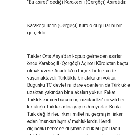
“Bu aşiret“ dediği Karakeçili (Qergêçî) Aşiretidir.
Karakeçililerin (Qergêçî) Kürd olduğu tarihi bir
gerçektir.
Türkler Orta Asya’dan kopup gelmeden asırlar
önce Karakeçili (Qergêçî) Aşireti Kürdistan başta
olmak üzere Anadolu’un birçok bölgesinde
yaşamaktaydı. Türklükle bir alakaları yoktur.
Bugünkü TC devletini idare edenlerin de Türklükle
uzaktan yakından bir alakaları yoktur. Fakat
Türklük zırhına bürünmüş ‘mankurtlar’ misali her
kötülüğü Türkler adına yapıp duruyorlar. Bunlar
Türk değildirler. Irkını, milletini, geçmişini inkar
eden ‘mankurtlaşmış’ mahluklardır. Kendi
dışındaki herkese düşman oldukları gibi tabii