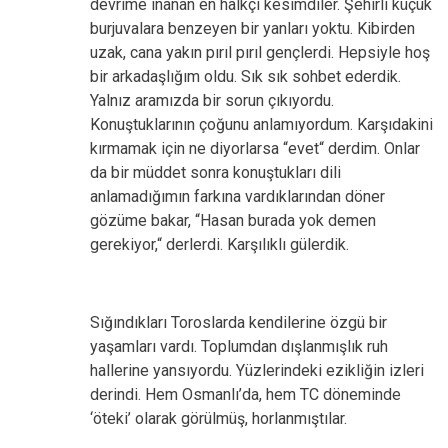
devrime inanan en halkçı kesimdiler. Şehirli küçük
burjuvalara benzeyen bir yanları yoktu. Kibirden
uzak, cana yakın pırıl pırıl gençlerdi. Hepsiyle hoş
bir arkadaşlığım oldu. Sık sık sohbet ederdik.
Yalnız aramızda bir sorun çıkıyordu.
Konuştuklarının çoğunu anlamıyordum. Karşıdakini
kırmamak için ne diyorlarsa “evet“ derdim. Onlar
da bir müddet sonra konuştukları dili
anlamadığımın farkına vardıklarından döner
gözüme bakar, “Hasan burada yok demen
gerekiyor,“ derlerdi. Karşılıklı gülerdik.
Sığındıkları Toroslarda kendilerine özgü bir
yaşamları vardı. Toplumdan dışlanmışlık ruh
hallerine yansıyordu. Yüzlerindeki ezikliğin izleri
derindi. Hem Osmanlı’da, hem TC döneminde
‘öteki’ olarak görülmüş, horlanmıştılar.