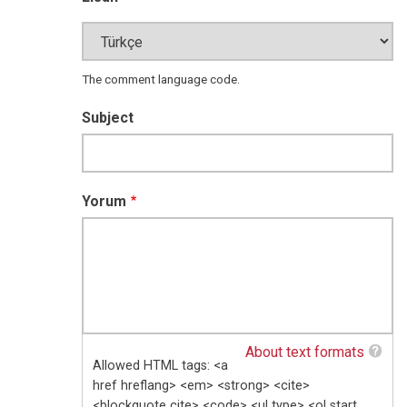
The comment language code.
Subject
Yorum
About text formats
Allowed HTML tags: <a
href hreflang> <em> <strong> <cite>
<blockquote cite> <code> <ul type> <ol start