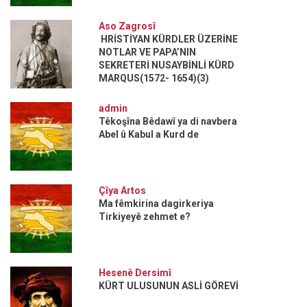
Aso Zagrosî
HRİSTİYAN KÜRDLER ÜZERİNE
NOTLAR VE PAPA’NIN
SEKRETERİ NUSAYBİNLİ KÜRD
MARQUS(1572- 1654)(3)
admin
Têkoşîna Bêdawî ya di navbera
Abel û Kabul a Kurd de
Çîya Artos
Ma fêmkirina dagirkeriya
Tirkiyeyê zehmet e?
Hesenê Dersimî
KÜRT ULUSUNUN ASLİ GÖREVİ