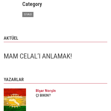
Category
SIYASI
AKTÜEL
MAM CELAL’I ANLAMAK!
YAZARLAR
Bîşar Norşîn
ÇI BIKIN?