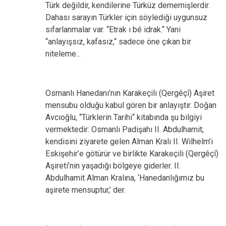
Türk değildir, kendilerine Türküz dememişlerdir.
Dahası sarayın Türkler için söylediği uygunsuz
sıfarlanmalar var. “Etrak ı bé idrak.“ Yani
“anlayışsız, kafasız,“ sadece öne çıkan bir
niteleme...
Osmanlı Hanedanı’nın Karakeçili (Qergêçî) Aşiret
mensubu olduğu kabul gören bir anlayıştır. Doğan
Avcıoğlu, “Türklerin Tarihi“ kitabında şu bilgiyi
vermektedir: Osmanlı Padişahı II. Abdulhamit,
kendisini ziyarete gelen Alman Kralı II. Wilhelm’i
Eskişehir’e götürür ve birlikte Karakeçili (Qergêçî)
Aşireti’nin yaşadığı bölgeye giderler. II.
Abdulhamit Alman Kralına, ‘Hanedanlığımız bu
aşirete mensuptur,’ der.