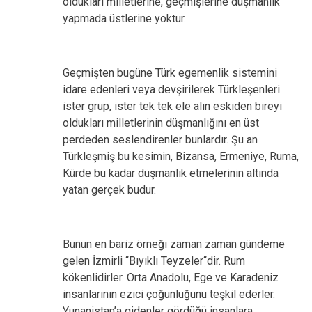
oldukları milletlerine, geçmişlerine düşmanlık
yapmada üstlerine yoktur.
Geçmişten bugüne Türk egemenlik sistemini
idare edenleri veya devşirilerek Türkleşenleri
ister grup, ister tek tek ele alın eskiden bireyi
oldukları milletlerinin düşmanlığını en üst
perdeden seslendirenler bunlardır. Şu an
Türkleşmiş bu kesimin, Bizansa, Ermeniye, Ruma,
Kürde bu kadar düşmanlık etmelerinin altında
yatan gerçek budur.
Bunun en bariz örneği zaman zaman gündeme
gelen İzmirli “Bıyıklı Teyzeler“dir. Rum
kökenlidirler. Orta Anadolu, Ege ve Karadeniz
insanlarının ezici çoğunluğunu teşkil ederler.
Yunanistan’a gidenler gördüğü insanlara