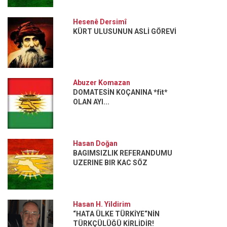
Hesenê Dersimî
KÜRT ULUSUNUN ASLİ GÖREVİ
Abuzer Komazan
DOMATESİN KOÇANINA *fit*
OLAN AYI...
Hasan Doğan
BAGIMSIZLIK REFERANDUMU
UZERINE BIR KAC SÖZ
Hasan H. Yildirim
“HATA ÜLKE TÜRKİYE“NİN
TÜRKÇÜLÜĞÜ KİRLİDİR!