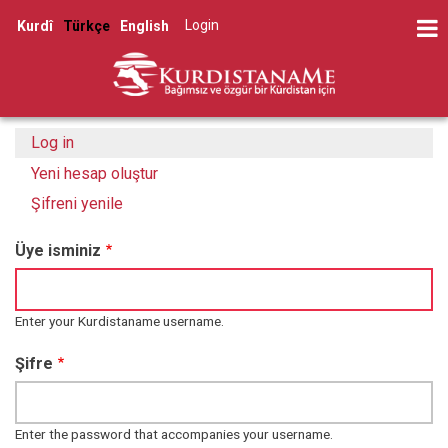
Skip
Log in
Kurdî
Türkçe
English
to
User
main
account
content
menu
Log in
(active
Primary
tab)
Yeni hesap oluştur
tabs
Şifreni yenile
Üye isminiz
Enter your Kurdistaname username.
Şifre
Enter the password that accompanies your username.