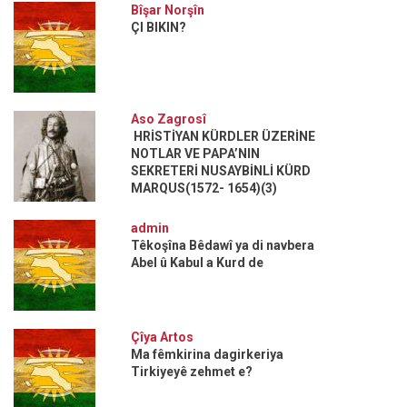
Bîşar Norşîn
ÇI BIKIN?
Aso Zagrosî
HRİSTİYAN KÜRDLER ÜZERİNE
NOTLAR VE PAPA’NIN
SEKRETERİ NUSAYBİNLİ KÜRD
MARQUS(1572- 1654)(3)
admin
Têkoşîna Bêdawî ya di navbera
Abel û Kabul a Kurd de
Çîya Artos
Ma fêmkirina dagirkeriya
Tirkiyeyê zehmet e?