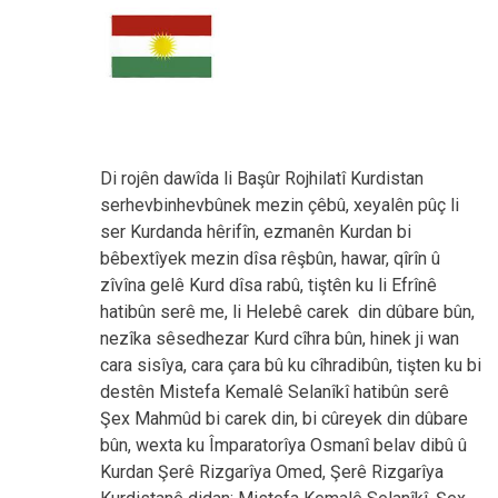
Di rojên dawîda li Başûr Rojhilatî Kurdistan
serhevbinhevbûnek mezin çêbû, xeyalên pûç li
ser Kurdanda hêrifîn, ezmanên Kurdan bi
bêbextîyek mezin dîsa rêşbûn, hawar, qîrîn û
zîvîna gelê Kurd dîsa rabû, tiştên ku li Efrînê
hatibûn serê me, li Helebê carek din dûbare bûn,
nezîka sêsedhezar Kurd cîhra bûn, hinek ji wan
cara sisîya, cara çara bû ku cîhradibûn, tişten ku bi
destên Mistefa Kemalê Selanîkî hatibûn serê
Şex Mahmûd bi carek din, bi cûreyek din dûbare
bûn, wexta ku Împaratorîya Osmanî belav dibû û
Kurdan Şerê Rizgarîya Omed, Şerê Rizgarîya