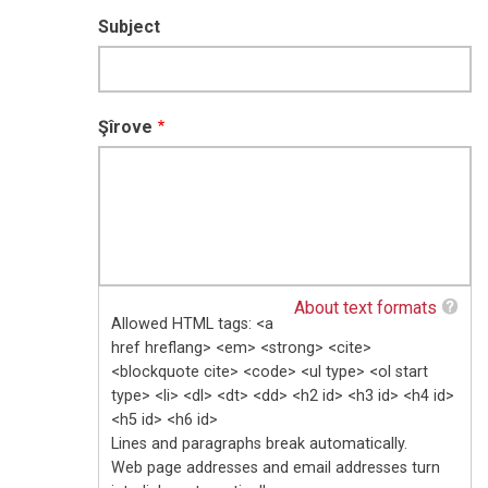
Subject
Şîrove
About text formats
Allowed HTML tags: <a
href hreflang> <em> <strong> <cite>
<blockquote cite> <code> <ul type> <ol start
type> <li> <dl> <dt> <dd> <h2 id> <h3 id> <h4 id>
<h5 id> <h6 id>
Lines and paragraphs break automatically.
Web page addresses and email addresses turn