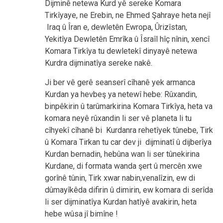
Dijminê netewa Kurd yê sereke Komara
Tirkîyaye, ne Erebin, ne Ehmed Şahraye heta nejî
Iraq û Îran e, dewletên Ewropa, Ûrizîstan,
Yekitîya Dewletên Emrîka û Îsraîl hîç nînin, xencî
Komara Tirkîya tu dewletekî dinyayê netewa
Kurdra dijminatîya sereke nakê.
Ji ber vê gerê seanserî cîhanê yek armanca
Kurdan ya hevbeş ya netewî hebe: Rûxandin,
binpêkirin û tarûmarkirina Komara Tirkîya, heta va
komara neyê rûxandin li ser vê planeta li tu
cîhyekî cîhanê bi Kurdanra rehetîyek tûnebe, Tirk
û Komara Tirkan tu car dev ji dijminatî û dijberîya
Kurdan bernadin, hebûna wan li ser tûnekirina
Kurdane, di formata wanda şert û mercên xwe
gorînê tûnin, Tirk xwar nabin,venalîzin, ew di
dûmayîkêda difirin û dimirin, ew komara di serîda
li ser dijminatîya Kurdan hatîyê avakirin, heta
hebe wûsa jî bimîne !