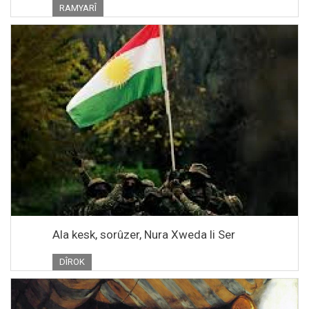
RAMYARÎ
Ala kesk, sorûzer, Nura Xweda li Ser
DÎROK