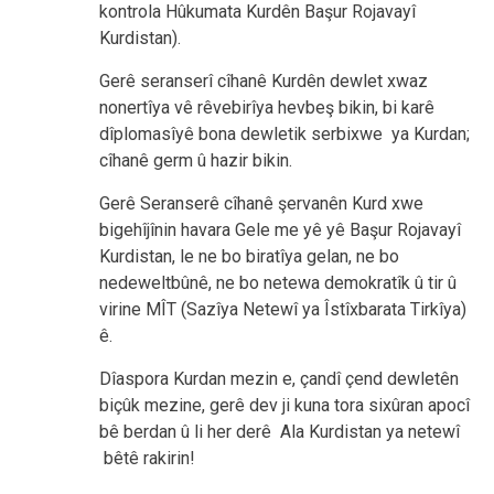
kontrola Hûkumata Kurdên Başur Rojavayî
Kurdistan).
Gerê seranserî cîhanê Kurdên dewlet xwaz
nonertîya vê rêvebirîya hevbeş bikin, bi karê
dîplomasîyê bona dewletik serbixwe ya Kurdan;
cîhanê germ û hazir bikin.
Gerê Seranserê cîhanê şervanên Kurd xwe
bigehîjînin havara Gele me yê yê Başur Rojavayî
Kurdistan, le ne bo biratîya gelan, ne bo
nedeweltbûnê, ne bo netewa demokratîk û tir û
virine MÎT (Sazîya Netewî ya Îstîxbarata Tirkîya)
ê.
Dîaspora Kurdan mezin e, çandî çend dewletên
biçûk mezine, gerê dev ji kuna tora sixûran apocî
bê berdan û li her derê Ala Kurdistan ya netewî
bêtê rakirin!