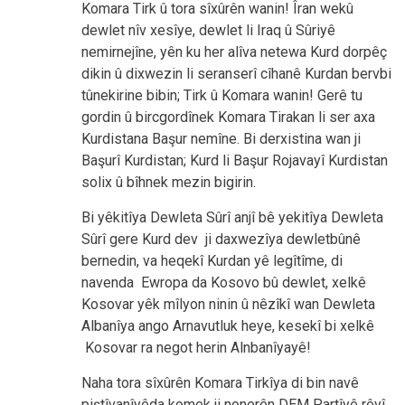
Komara Tirk û tora sîxûrên wanin! Îran wekû
dewlet nîv xesîye, dewlet li Iraq û Sûriyê
nemirnejîne, yên ku her alîva netewa Kurd dorpêç
dikin û dixwezin li seranserî cîhanê Kurdan bervbi
tûnekirine bibin; Tirk û Komara wanin! Gerê tu
gordin û bircgordînek Komara Tirakan li ser axa
Kurdistana Başur nemîne. Bi derxistina wan ji
Başurî Kurdistan; Kurd li Başur Rojavayî Kurdistan
solix û bîhnek mezin bigirin.
Bi yêkitîya Dewleta Sûrî anjî bê yekitîya Dewleta
Sûrî gere Kurd dev ji daxwezîya dewletbûnê
bernedin, va heqekî Kurdan yê legîtîme, di
navenda Ewropa da Kosovo bû dewlet, xelkê
Kosovar yêk mîlyon ninin û nêzîkî wan Dewleta
Albanîya ango Arnavutluk heye, kesekî bi xelkê
Kosovar ra negot herin Alnbanîyayê!
Naha tora sîxûrên Komara Tirkîya di bin navê
piştîvanîyêda komek ji nonerên DEM Partîyê rêyî