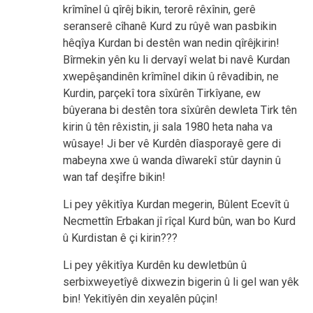
krîmînel û qîrêj bikin, terorê rêxînin, gerê
seranserê cîhanê Kurd zu rûyê wan pasbikin
hêqîya Kurdan bi destên wan nedin qîrêjkirin!
Bîrmekin yên ku li dervayî welat bi navê Kurdan
xwepêşandinên krîmînel dikin û rêvadibin, ne
Kurdin, parçekî tora sîxûrên Tirkîyane, ew
bûyerana bi destên tora sîxûrên dewleta Tirk tên
kirin û tên rêxistin, ji sala 1980 heta naha va
wûsaye! Ji ber vê Kurdên dîasporayê gere di
mabeyna xwe û wanda dîwarekî stûr daynin û
wan taf deşîfre bikin!
Li pey yêkitîya Kurdan megerin, Bûlent Ecevît û
Necmettîn Erbakan jî rîçal Kurd bûn, wan bo Kurd
û Kurdistan ê çi kirin???
Li pey yêkitîya Kurdên ku dewletbûn û
serbixweyetîyê dixwezin bigerin û li gel wan yêk
bin! Yekitîyên din xeyalên pûçin!