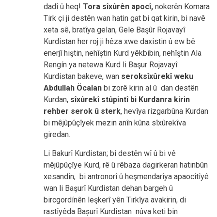
dadî û heq!
Tora sîxûrên apocî,
nokerên Komara
Tirk çi ji destên wan hatin gat bi qat kirin, bi navê
xeta sê, bratîya gelan, Gele Başûr Rojavayî
Kurdistan her roj ji hêza xwe daxistin û ew bê
enerjî hiştin, nehîştin Kurd yêkbibin, nehîştin Ala
Rengín ya netewa Kurd li Başur Rojavayî
Kurdistan bakeve, wan
seroksîxûrekî weku
Abdullah Öcalan
bi zorê kirin al û dan destên
Kurdan,
sîxûrekî stûpintî bi Kurdanra kirin
rehber serok û sterk
, hevîya rizgarbûna Kurdan
bi mêjûpûçîyek mezin anîn kûna sîxûrekîva
giredan.
Li Bakurî Kurdistan; bi destên wî û bi vê
mêjûpûçîye Kurd, rê û rêbaza dagirkeran hatinbûn
xesandin, bi antronorî û heşmendarîya apaocîtîyê
wan li Başurî Kurdistan dehan bargeh û
bircgordínên leşkerî yên Tirkîya avakirin, di
rastîyêda Bașurî Kurdistan nûva keti bin