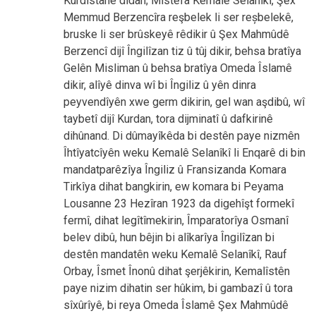
Kurdistanê didan; Mistefa Kemalê Selanîkî, Şex
Memmud Berzencîra reşbelek li ser reșbelekê,
bruske li ser brûskeyê rêdikir û Şex Mahmûdê
Berzencî dijî Îngilîzan tiz û tûj dikir, behsa bratîya
Gelên Misliman û behsa bratîya Omeda Îslamê
dikir, alîyê dinva wî bi Îngiliz û yên dinra
peyvendîyên xwe germ dikirin, gel wan aşdibû, wî
taybetî dijî Kurdan, tora dijminatî û dafkirinê
dihûnand. Di dûmayîkêda bi destên paye nizmên
Îhtîyatcîyên weku Kemalê Selanîkî li Enqarê di bin
mandatparêzîya Îngiliz û Fransizanda Komara
Tirkîya dihat bangkirin, ew komara bi Peyama
Lousanne 23 Hezîran 1923 da digehîşt formekî
fermî, dihat legîtîmekirin, Împaratorîya Osmanî
belev dibû, hun bêjin bi alîkarîya Îngilîzan bi
destên mandatên weku Kemalê Selanîkî, Rauf
Orbay, Îsmet Înonû dihat şerjêkirin, Kemalîstên
paye nizim dihatin ser hûkim, bi gambazî û tora
sîxûrîyê, bi reya Omeda Îslamê Şex Mahmûdê