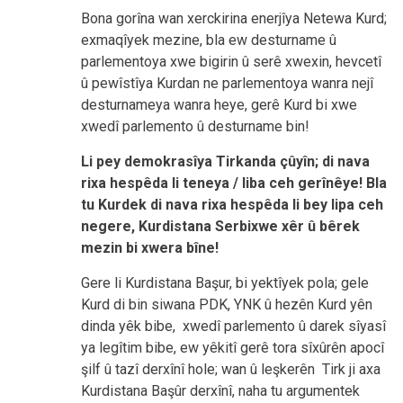
Bona gorîna wan xerckirina enerjîya Netewa Kurd;
exmaqîyek mezine, bla ew desturname û
parlementoya xwe bigirin û serê xwexin, hevcetî
û pewîstîya Kurdan ne parlementoya wanra nejî
desturnameya wanra heye, gerê Kurd bi xwe
xwedî parlemento û desturname bin!
Li pey demokrasîya Tirkanda çûyîn; di nava
rixa hespêda li teneya / liba ceh gerînêye! Bla
tu Kurdek di nava rixa hespêda li bey lipa ceh
negere, Kurdistana Serbixwe xêr û bêrek
mezin bi xwera bîne!
Gere li Kurdistana Başur, bi yektîyek pola; gele
Kurd di bin siwana PDK, YNK û hezên Kurd yên
dinda yêk bibe, xwedî parlemento û darek sîyasî
ya legîtim bibe, ew yêkitî gerê tora sîxûrên apocî
şilf û tazî derxînî hole; wan û leşkerên Tirk ji axa
Kurdistana Başûr derxînî, naha tu argumentek