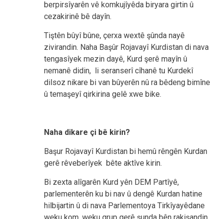
berpirsîyarên vê komkujîyêda biryara girtin û
cezakirinê bê dayîn.
Tiştên bûyî bûne, çerxa wextê şûnda nayê
zivirandin. Naha Başûr Rojavayî Kurdistan di nava
tengasîyek mezin dayê, Kurd şerê mayîn û
nemanê didin, li seranserî cîhanê tu Kurdekî
dilsoz nikare bi van bûyerên nû ra bêdeng bimîne
û temaşeyî qirkirina gelê xwe bike.
Naha dikare çi bê kirin?
Başur Rojavayî Kurdistan bi hemû rêngên Kurdan
gerê rêveberîyek bête aktîve kirin.
Bi zexta alîgarên Kurd yên DEM Partîyê,
parlementerên ku bi nav û dengê Kurdan hatine
hilbijartin û di nava Parlementoya Tirkîyayêdane
weku kom, weku grup gerê şunda bên rakişandin