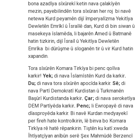
bona azadîya sîxûrekî ketin nava çalakîyên
mezin, payebilindên tora sîxûran her roj bi navê
netewa Kurd peyamên dijî împeryalîzma Yekitîya
Dewletên Emrîkî û Îsraîlê dan, Kurd di bin siwan û
masekeya îslamêda, li bajarên Amed û Batmanê
hatin tizkirin, dijî Îsraíl û Yekitîya Dewletên
Emrîka bi dûrûşme û sloganên tir û vir Kurd hatin
xapandin.
Tora sîxûrên Komara Tirkîya bi penc qolîva
karkir!
Yek;
di nava Îslamîstên Kurd da karkir
.
Du;
di nava tora sîxûrên apocîda karkir.
Sê;
di
nava Partî Demokratî Kurdistan û Turkmanên
Başûrî Kurdistanda karkir
. Çar;
di nava seroketîya
DEM Partîyêda karkir
. Penc;
li Ewropayê di nava
dîasproyêda karkir. Bi navê Kurdan medyayekî
per fireh hate kontrolkirin, lê binva bo Komara
Tirkîya rê hatê rêpankirin. Tiştên ku katî xweda
Îhtîyatçîyan anîbûn serê Şex Mahmûdê Berzencî