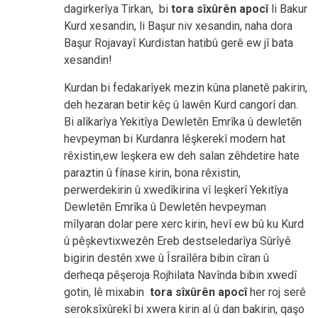
dagirkerîya Tirkan, bi
tora sîxûrên apocî
li Bakur
Kurd xesandin, li Başur niv xesandin, naha dora
Başur Rojavayî Kurdistan hatibû gerê ew jî bata
xesandin!
Kurdan bi fedakarîyek mezin kûna planetê pakirin,
deh hezaran betir kêç û lawên Kurd cangorî dan.
Bi alîkarîya Yekitîya Dewletên Emrîka û dewletēn
hevpeyman bi Kurdanra lêşkerekî modern hat
rêxistin,ew leşkera ew deh salan zêhdetire hate
paraztin û fínase kirin, bona rêxistin,
perwerdekirin û xwedîkirina vî leşkerî Yekitîya
Dewletên Emrîka û Dewletên hevpeyman
mîlyaran dolar pere xerc kirin, hevî ew bû ku Kurd
û pêșkevtixwezên Ereb destseledarîya Sûrîyê
bigirin destên xwe û Îsraîlêra bibin cîran û
derheqa pêşeroja Rojhilata Navînda bibin xwedî
gotin, lê mixabin
tora sîxûrên apocî
her roj serê
seroksîxûrekî bi xwera kirin al û dan bakirin, qaşo