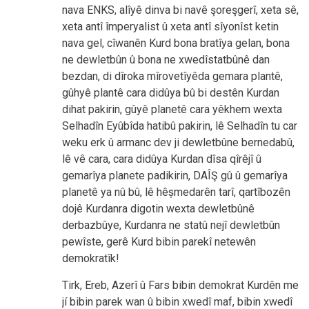
nava ENKS, alîyê dinva bi navê şoreşgerî, xeta sê,
xeta antî împeryalist û xeta antî sîyonîst ketin
nava gel, cîwanên Kurd bona bratîya gelan, bona
ne dewletbûn û bona ne xwedîstatbûnê dan
bezdan, di dîroka mîrovetîyêda gemara plantê,
gûhyê plantê cara didûya bû bi destên Kurdan
dihat pakirin, gûyê planetê cara yêkhem wexta
Selhadîn Eyûbîda hatibû pakirin, lê Selhadîn tu car
weku erk û armanc dev ji dewletbûne bernedabû,
lê vê cara, cara didûya Kurdan dîsa qîrêjî û
gemarîya planete padikirin, DAÎŞ gû û gemarîya
planetê ya nû bû, lê hêṣmedarên tarî, qartîbozên
dojê Kurdanra digotin wexta dewletbûnê
derbazbûye, Kurdanra ne statû nejî dewletbûn
pewîste, gerê Kurd bibin parekî netewên
demokratîk!
Tirk, Ereb, Azerî û Fars bibin demokrat Kurdên me
jí bibin parek wan û bibin xwedî maf, bibin xwedî