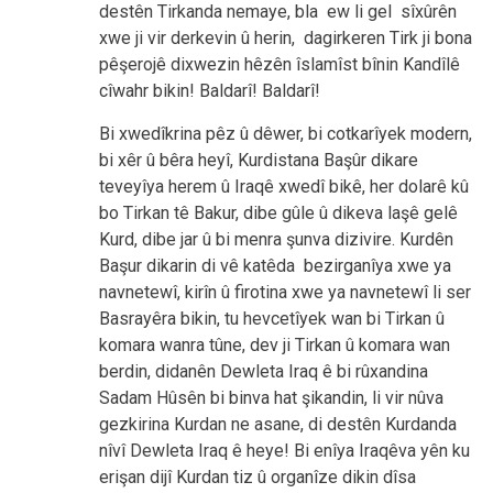
destên Tirkanda nemaye, bla ew li gel sîxûrên
xwe ji vir derkevin û herin, dagirkeren Tirk ji bona
pêşerojê dixwezin hêzên îslamîst bînin Kandîlê
cîwahr bikin! Baldarî! Baldarî!
Bi xwedîkrina pêz û dêwer, bi cotkarîyek modern,
bi xêr û bêra heyî, Kurdistana Başûr dikare
teveyîya herem û Iraqê xwedî bikê, her dolarê kû
bo Tirkan tê Bakur, dibe gûle û dikeva laşê gelê
Kurd, dibe jar û bi menra şunva dizivire. Kurdên
Başur dikarin di vê katêda bezirganîya xwe ya
navnetewî, kirîn û firotina xwe ya navnetewî li ser
Basrayêra bikin, tu hevcetîyek wan bi Tirkan û
komara wanra tûne, dev ji Tirkan û komara wan
berdin, didanên Dewleta Iraq ê bi rûxandina
Sadam Hûsên bi binva hat şikandin, li vir nûva
gezkirina Kurdan ne asane, di destên Kurdanda
nîvî Dewleta Iraq ê heye! Bi enîya Iraqêva yên ku
erişan dijî Kurdan tiz û organîze dikin dîsa