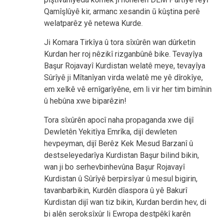
Qamîşlûyê kir, armanc xesandin ū kûştina perê
welatparêz yê netewa Kurde.
Ji Komara Tirkîya û tora sîxûrên wan dûrketin
Kurdan her roj nêzikî rizganbûnê bike. Tevayîya
Başur Rojavayî Kurdistan welatê meye, tevayîya
Sûrîyê ji Mîtanîyan virda welatê me yê dîrokîye,
em xelkê vê ernîgarîyêne, em li vir her tim bimînin
û hebûna xwe biparêzin!
Tora sîxûrên apocî naha propaganda xwe dijî
Dewletên Yekitîya Emrîka, dijî dewleten
hevpeyman, dijî Berêz Kek Mesud Barzanî û
destseleyedarîya Kurdistan Başur bilind bikin,
wan ji bo serhevbinhevûna Başur Rojavayî
Kurdistan û Sûrîyê berpirsîyar û mesul bigirin,
tavanbarbikin, Kurdên dîaspora û yê Bakurî
Kurdistan dijî wan tiz bikin, Kurdan berdin hev, di
bi alên seroksîxûr li Ewropa destpêkî karên