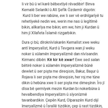
li vir bû û wî karê bêbextîyê rêvadibir! Binva
Kemalê Selanîkî û Alî Şefîk Özdemîr digotin:
Kurd li ber we rabûne, ew li ser vê erdnîgarîyê tu
rehetîyekê nedin we, werin me nas û legîtîmê
bikin, alîkarîya me bikin; em we; him ji Kurdan û
him jî Xîlafeta Îslamê rizgarbikin.
Dura çi bû; dîroknîvîskarên Kemalîst xwe weku
antî împeryalîst, Kurd û Tevgera wan jî weku
noker û xûlamên împeryalîzmê dan nîvîsandin.
Kirmanc dibên:
Kê kir kê xwar!
Ewe sed salan
bêtirê noker û xûlamên împeryalîzmê bûnê
dewlet û ser pişta me direqisin, Bakur, Başur û
Rojava li ser pişta me direqisin, her roj me tûne
dikin û hebûna xwe li ser pişta me dimeşînin. Îro jî
dîsa bê şermîyek mezin Kurdan bi nokerbûna û
hevalbendîya împeryalîzm û sîyonîzmê
tavanbardikin. Çepên Kurd, Olparazên Kurd dijî
îmeryalîzmê û Îsraîlê tizdikin, çep û rast tizdikin,