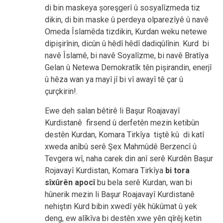
di bin maskeya șoreşgerî û sosyalîzmeda tiz
dikin, di bin maske û perdeya olparezîyê û navê
Omeda Îslamêda tizdikin, Kurdan weku netewe
dipişirînin, dicûn û hêdî hêdî dadiqûlînin. Kurd bi
navê Îslamê, bi navê Soyalîzme, bi navê Bratîya
Gelan û Netewa Demokratîk tên pișirandin, enerjî
û hêza wan ya mayî jî bi vî awayî tê çar û
çurçkirin!.
Ewe deh salan bêtirê li Başur Roajavayî
Kurdistanê firsend û derfetên mezin ketibûn
destên Kurdan, Komara Tirkîya tiştê kû di katî
xweda anîbû serê Şex Mahmûdê Berzencî û
Tevgera wî, naha carek din anî serê Kurdên Başur
Rojavayî Kurdistan, Komara Tirkîya
bi tora
sîxûrên apocî
bu bela serê Kurdan, wan bi
hûnerik mezin li Başur Roajavayî Kurdistanê
nehiştın Kurd bibin xwedî yêk hûkûmat û yek
deng, ew alîkîva bi destên xwe yên qîrêj ketin