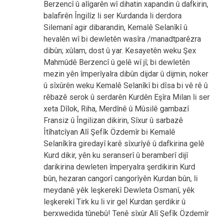
Berzencî û alîgarên wî dihatin xapandin û dafkirin,
balafirên Îngilîz li ser Kurdanda li derdora
Silemanî agir dibarandin, Kemalê Selanîkî û
hevalên wî bi dewletên wasîra /manadtparêzra
dibûn; xûlam, dost û yar. Kesayetên weku Şex
Mahmûdê Berzencî û gelê wî jî; bi dewletên
mezin yên împerîyalra dibûn dijdar û dijmin, noker
û sîxûrên weku Kemalê Selanîkî bi dîsa bi vê rê û
rêbazê serok û serdarên Kurdên Eşîra Milan li ser
xeta Dîlok, Riha, Merdînê û Mûsilê gambazî
Fransiz û Îngilizan dikirin, Sîxur û sarbazê
Îtîhatcîyan Alî Şefîk Özdemîr bi Kemalê
Selanîkîra giredayî karê sîxurîyê û dafkirina gelê
Kurd dikir, yên ku seranserî û beramberî dijî
darikirina dewleten împeryalra şerdikirin Kurd
bûn, hezaran cangorî cangorîyên Kurdan bûn, li
meydanê yêk leşkerekî Dewleta Osmanî, yêk
leşkerekî Tirk ku li vir gel Kurdan şerdikir û
berxwedida tûnebû! Tenê sîxûr Alî Şefîk Özdemîr