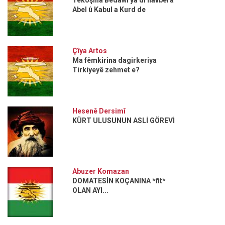
Abel û Kabul a Kurd de
Çîya Artos
Ma fêmkirina dagirkeriya
Tirkiyeyê zehmet e?
Hesenê Dersimî
KÜRT ULUSUNUN ASLİ GÖREVİ
Abuzer Komazan
DOMATESİN KOÇANINA *fit*
OLAN AYI...