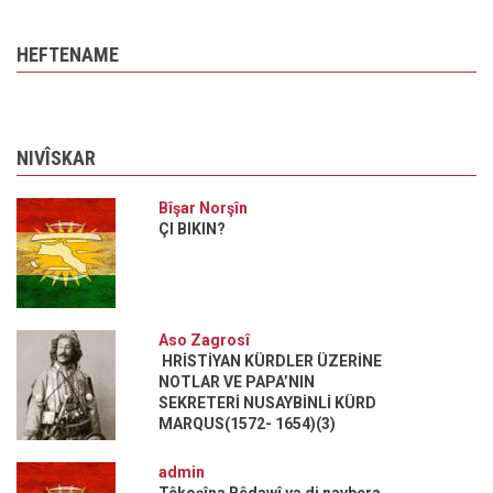
HEFTENAME
NIVÎSKAR
Bîşar Norşîn
ÇI BIKIN?
Aso Zagrosî
HRİSTİYAN KÜRDLER ÜZERİNE
NOTLAR VE PAPA’NIN
SEKRETERİ NUSAYBİNLİ KÜRD
MARQUS(1572- 1654)(3)
admin
Têkoşîna Bêdawî ya di navbera