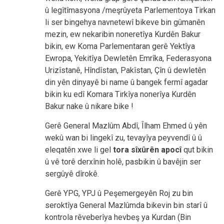
û legîtîmasyona /meşrûyeta Parlementoya Tirkan
li ser bingehya navnetewî bikeve bin gûmanên
mezin, ew nekaribin noneretîya Kurdên Bakur
bikin, ew Koma Parlementaran gerê Yektîya
Ewropa, Yekitîya Dewletên Emrîka, Federasyona
Urizîstanê, Hîndîstan, Pakîstan, Çîn û dewletên
din yên dinyayê bi name û bangek fermî agadar
bikin ku edî Komara Tirkîya nonerîya Kurdên
Bakur nake û nikare bike !
Gerê General Mazlûm Abdî, Îlham Ehmed û yên
wekû wan bi lingekî zu, tevayîya peyvendî û û
eleqatên xwe li gel
tora sîxûrên apocî
qut bikin
û vê torê derxînin holê, pasbikin û bavêjin ser
sergûyê dîrokê.
Gerê YPG, YPJ û Peşemergeyên Roj zu bin
seroktîya General Mazlûmda bikevin bin starî û
kontrola rêveberîya hevbeş ya Kurdan (Bin