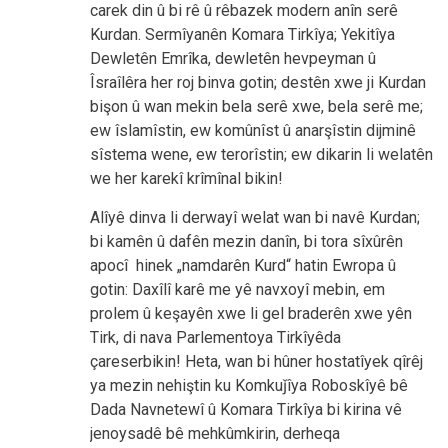
carek din û bi rê û rêbazek modern anîn serê
Kurdan. Sermîyanên Komara Tirkîya; Yekitîya
Dewletên Emrîka, dewletên hevpeyman û
Îsraîlêra her roj binva gotin; destên xwe ji Kurdan
bişon û wan mekin bela serê xwe, bela serê me;
ew îslamîstin, ew komûnîst û anarşîstin dijminê
sîstema wene, ew terorîstin; ew dikarin li welatên
we her karekî krîmînal bikin!
Alîyê dinva li derwayî welat wan bi navê Kurdan;
bi kamên û dafên mezin danîn, bi tora sîxûrên
apocî hinek „namdarên Kurd“ hatin Ewropa û
gotin: Daxîlî karê me yê navxoyî mebin, em
prolem û keşayên xwe li gel braderên xwe yên
Tirk, di nava Parlementoya Tirkîyêda
çareserbikin! Heta, wan bi hûner hostatîyek qîrêj
ya mezin nehiştin ku Komkuǰîya Roboskîyê bê
Dada Navnetewî û Komara Tirkîya bi kirina vê
jenoysadê bê mehkûmkirin, derheqa