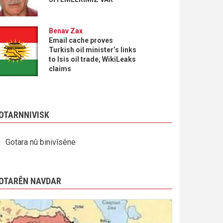
Benav Zax
Email cache proves
Turkish oil minister’s links
to Isis oil trade, WikiLeaks
claims
OTARNNIVISK
Gotara nû binivîsêne
OTARÊN NAVDAR