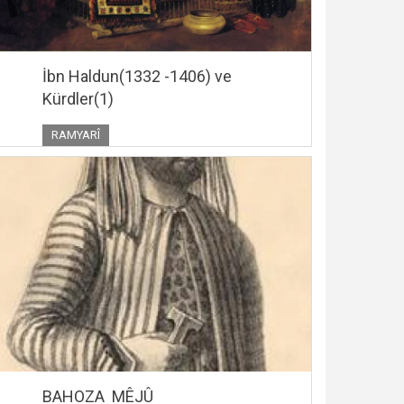
İbn Haldun(1332 -1406) ve
Kürdler(1)
RAMYARÎ
BAHOZA MÊJÛ