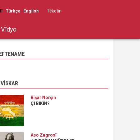
dî
Türkçe
English
Têketin
User
account
Vîdyo
menu
EFTENAME
IVÎSKAR
Bîşar Norşîn
ÇI BIKIN?
Aso Zagrosî