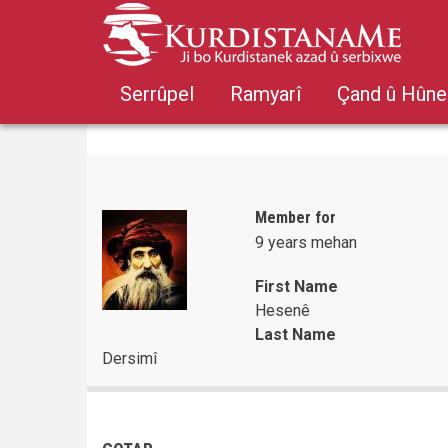
Skip
to
main
content
Serrûpel
Ramyarî
Çand û Hûne
Member for
9 years mehan
First Name
Hesenê
Last Name
Dersimî