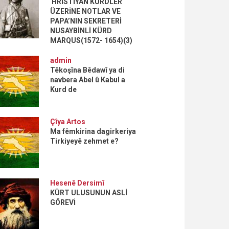
HRİSTİYAN KÜRDLER
ÜZERİNE NOTLAR VE
PAPA’NIN SEKRETERİ
NUSAYBİNLİ KÜRD
MARQUS(1572- 1654)(3)
admin
Têkoşîna Bêdawî ya di
navbera Abel û Kabul a
Kurd de
Çîya Artos
Ma fêmkirina dagirkeriya
Tirkiyeyê zehmet e?
Hesenê Dersimî
KÜRT ULUSUNUN ASLİ
GÖREVİ