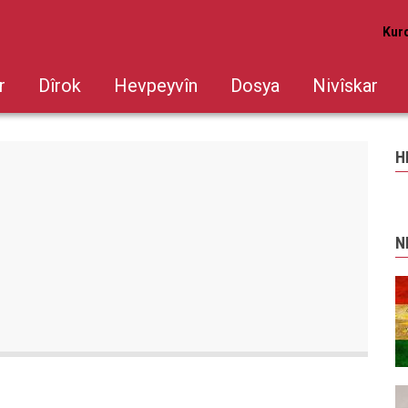
Kur
r
Dîrok
Hevpeyvîn
Dosya
Nivîskar
H
N