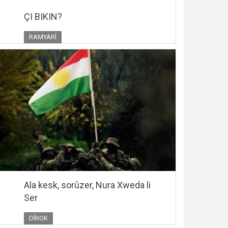
ÇI BIKIN?
RAMYARÎ
Ala kesk, sorûzer, Nura Xweda li
Ser
DÎROK