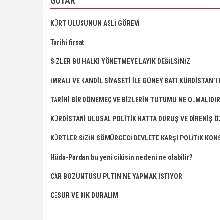
GOTAR
KÜRT ULUSUNUN ASLİ GÖREVİ
Tarihi firsat
SİZLER BU HALKI YÖNETMEYE LAYIK DEĞİLSİNİZ
iMRALI VE KANDİL SİYASETİ İLE GÜNEY BATI KÜRDİSTAN’I
TARİHİ BİR DÖNEMEÇ VE BİZLERİN TUTUMU NE OLMALIDIR
KÜRDİSTANİ ULUSAL POLİTİK HATTA DURUŞ VE DİRENİŞ
KÜRTLER SİZİN SÖMÜRGECİ DEVLETE KARŞI POLİTİK KONS
Hüda-Pardan bu yeni cikisin nedeni ne olabilir?
CAR BOZUNTUSU PUTIN NE YAPMAK ISTIYOR
CESUR VE DIK DURALIM