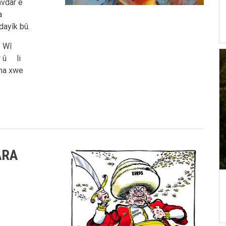
avdar ê
na
dayîk bû.
. Wî
r û li
dina xwe
ARA