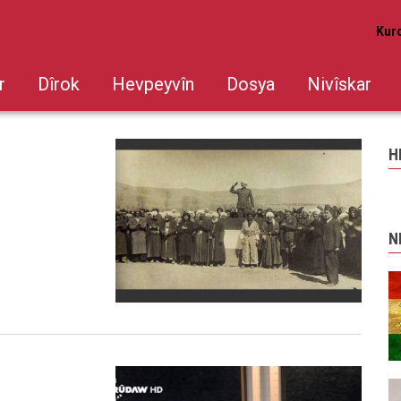
Kur
r
Dîrok
Hevpeyvîn
Dosya
Nivîskar
H
N