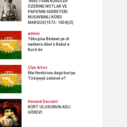
HRİSTİYAN KÜRDLER
ÜZERİNE NOTLAR VE
PAPA’NIN SEKRETERİ
NUSAYBİNLİ KÜRD
MARQUS(1572- 1654)(3)
admin
Têkoşîna Bêdawî ya di
navbera Abel û Kabul a
Kurd de
Çîya Artos
Ma fêmkirina dagirkeriya
Tirkiyeyê zehmet e?
Hesenê Dersimî
KÜRT ULUSUNUN ASLİ
GÖREVİ