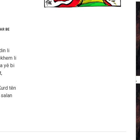
AR BE
in li
êkhem li
a yê bi
t,
,
Kurd tên
 salan