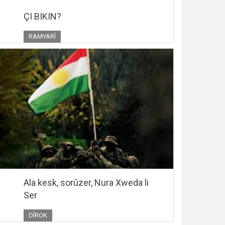
ÇI BIKIN?
RAMYARÎ
Ala kesk, sorûzer, Nura Xweda li
Ser
DÎROK