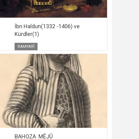
İbn Haldun(1332 -1406) ve
Kürdler(1)
RAMYARÎ
BAHOZA MÊJÛ