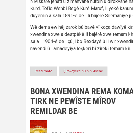
Nivîskarê jêhatî û zimanvanê hûrbîn û dîrokvanê n
Kurd, Tofîq Wehbî Begê Kurê Maruf, li yekê kanu
duyemîn a sala 1891-ê de li bajêrê Silêmanîyê ji 
Wê dema ew hêj zarok bû bavê vî koça dawîyê kir
xwendina xwe a destpêkê li bajêrê xwe temam ki
sala 1904-ê de çû ji bo Bexdayê û li wir xwen
navendî û amadeyîya leşkerî bi zîrekî temam kir.
Read more
about
Şîroveyeke nû binivisêne
Navdarên
Kurd
binasin
BONA XWENDINA REMA KOM
(1)
-
TIRK NE PEWÎSTE MÎROV
Jiyana
Tofîq
REMILDAR BE
Wehbî