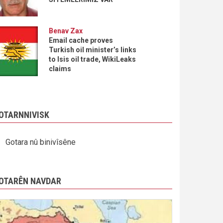
Benav Zax
Email cache proves
Turkish oil minister’s links
to Isis oil trade, WikiLeaks
claims
OTARNNIVISK
Gotara nû binivîsêne
OTARÊN NAVDAR