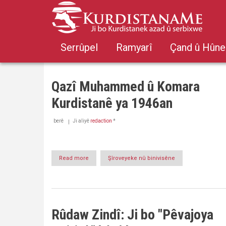
Skip
to
main
content
Serrûpel
Ramyarî
Çand û Hûne
Qazî Muhammed û Komara
Kurdistanê ya 1946an
berê
Ji aliyê
redaction
*
Read more
about
Şîroveyeke nû binivisêne
Qazî
Muhammed
û
Komara
Kurdistanê
Rûdaw Zindî: Ji bo "Pêvajoya
ya
1946an