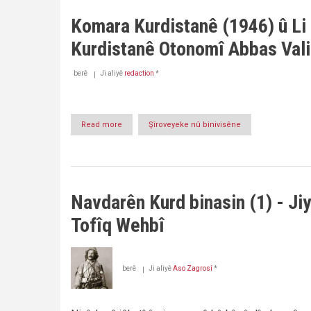
(ZIR-)ETÎMOLOJIYA
KURDÎ
Komara Kurdistanê (1946) û Li
|
Husein
Kurdistanê Otonomî Abbas Vali
Muhammed
berê
Ji aliyê
redaction
*
Read more
about
Şîroveyeke nû binivisêne
Komara
Kurdistanê
(1946)
û
Li
Navdarên Kurd binasin (1) - Ji
Kurdistanê
Otonomî
Tofîq Wehbî
Abbas
Vali
berê
Ji aliyê
Aso Zagrosî
*