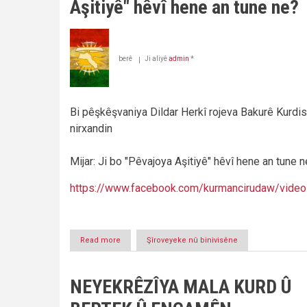
Aşitiyê" hêvî hene an tune ne?
berê
Ji aliyê
admin
*
Bi pêşkêşvaniya Dildar Herkî rojeva Bakurê Kurdis
nirxandin
Mijar: Ji bo "Pêvajoya Aşitiyê" hêvî hene an tune 
https://www.facebook.com/kurmancirudaw/vid
Read more
about
Şîroveyeke nû binivisêne
Rûdaw
Zindî:
Ji
NEYEKRÊZÎYA MALA KURD Û
bo
"Pêvajoya