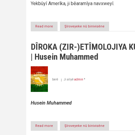
Yekbûyî Amerîka, ji bêaramîya navxweyî.
Read more
about
Şîroveyeke nû binivisêne
NEYEKRÊZÎYA
MALA
KURD
DÎROKA (ZIR-)ETÎMOLOJIYA K
Û
BERTEK
| Husein Muhammed
Û
ENCAMÊN
NAVNETEWEYÎ
berê
Ji aliyê
admin
*
Husein Muhammed
Read more
about
Şîroveyeke nû binivisêne
DÎROKA