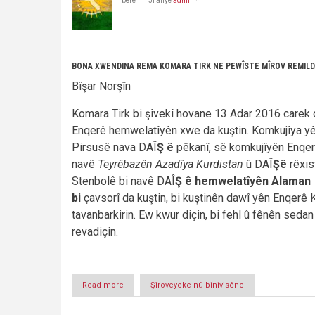
berê
Ji aliyê
admin
*
BONA XWENDINA REMA KOMARA TIRK NE PEWÎSTE MÎROV REMILD
Bîşar Norşîn
Komara Tirk bi şîvekî hovane 13 Adar 2016 carek d
Enqerê hemwelatîyên xwe da kuştin. Komkujîya y
Pirsusê nava DAÎ
Ş
ê
pêkanî, sê komkujîyên Enqer
navê
Teyrêbazên Azadîya Kurdistan
û DAÎ
Ş
ê
rêxis
Stenbolê bi navê DAÎ
Ş
ê hemwelatîyên Alaman
bi
çavsorî da kuştin, bi kuştinên dawî yên Enqerê 
tavanbarkirin. Ew kwur diçin, bi fehl û fênên sedan
revadiçin.
Read more
about
Şîroveyeke nû binivisêne
BONA
XWENDINA