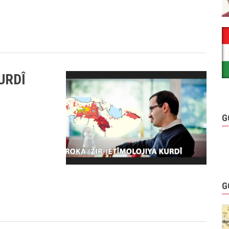
URDÎ
G
G