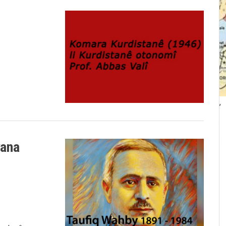
,
yana