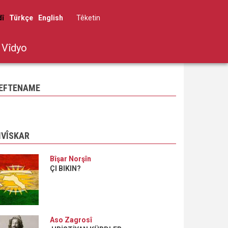
dî
Türkçe
English
Têketin
User
account
Vîdyo
menu
EFTENAME
IVÎSKAR
Bîşar Norşîn
ÇI BIKIN?
Aso Zagrosî