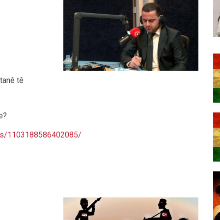
tanê tê
ne?
eos/1103188586402085/