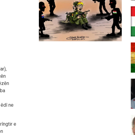
ar),
cên
hêzên
eba
 êdî ne
rîngtir e
ên