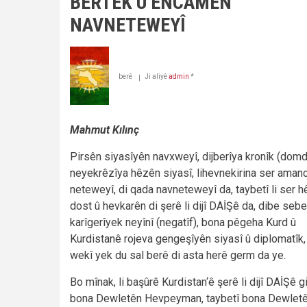
BERTEK Û ENCAMÊN
Aşitiyê"
hêvî
NAVNETEWEYÎ
hene
an
tune
ne?
berê
Ji aliyê
admin
*
Mahmut Kılınç
Pirsên siyasîyên navxweyî, dijberîya kronîk (domd
neyekrêzîya hêzên siyasî, lihevnekirina ser aman
neteweyî, di qada navneteweyî da, taybetî li ser 
dost û hevkarên di şerê li dijî DAİŞê da, dibe seb
karîgerîyek neyînî (negatîf), bona pêgeha Kurd û
Kurdistanê rojeva gengeşîyên siyasî û diplomatîk,
wekî yek du sal berê di asta herê germ da ye.
Bo mînak, li başûrê Kurdistan‘ê şerê li dijî DAİŞê gi
bona Dewletên Hevpeyman, taybetî bona Dewlet