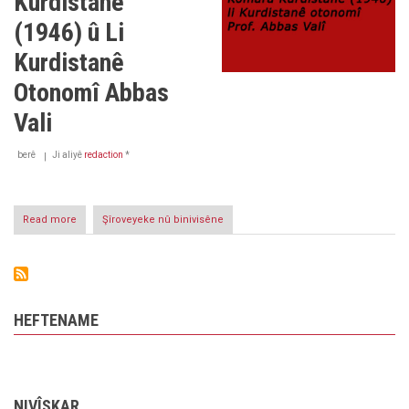
Kurdistanê
ya
1946an
(1946) û Li
Kurdistanê
Otonomî Abbas
Vali
berê
Ji aliyê
redaction
*
Read more
about
Şîroveyeke nû binivisêne
Komara
Kurdistanê
(1946)
û
Li
Kurdistanê
HEFTENAME
Otonomî
Abbas
Vali
NIVÎSKAR