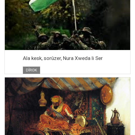
Ala kesk, sorûzer, Nura Xweda li Ser
DÎROK