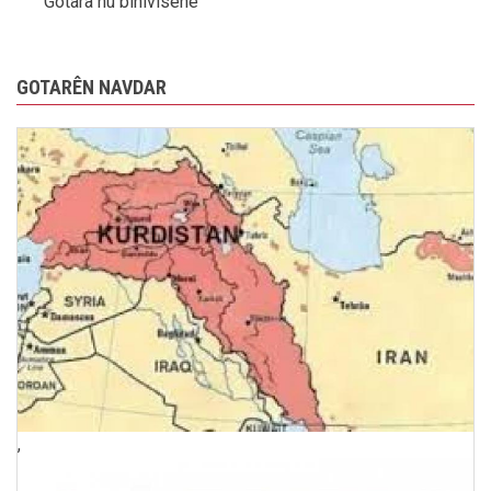
Gotara nû binivîsêne
GOTARÊN NAVDAR
,