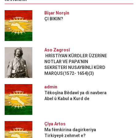
Bîşar Norşîn
ÇI BIKIN?
Aso Zagrosî
HRİSTİYAN KÜRDLER ÜZERİNE
NOTLAR VE PAPA’NIN
SEKRETERİ NUSAYBİNLİ KÜRD
MARQUS(1572- 1654)(3)
admin
Têkoşîna Bêdawî ya di navbera
Abel û Kabul a Kurd de
Çîya Artos
Ma fêmkirina dagirkeriya
Tirkiyeyê zehmet e?