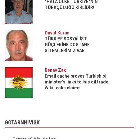
“HATA ÜLKE TÜRKİYE“NİN
TÜRKÇÜLÜĞÜ KİRLİDİR!
Davut Kurun
TÜRKİYE SOSYALİST
GÜÇLERİNE DOSTANE
SİTEMLERİMİZ VAR
Benav Zax
Email cache proves Turkish oil
minister’s links to Isis oil trade,
WikiLeaks claims
GOTARNNIVISK