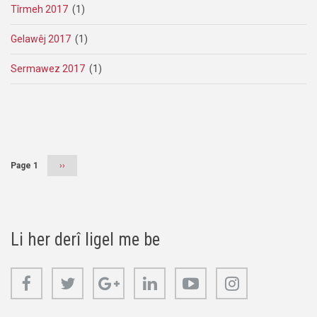
Tîrmeh 2017
(1)
Gelawêj 2017
(1)
Sermawez 2017
(1)
Pagination
Page 1
Next
››
page
Li her derî ligel me be
Facebook
Twitter
Google+
Linkedin
Youtube
Instagram