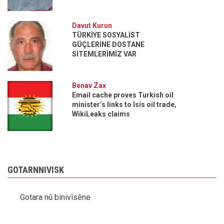
Davut Kurun
TÜRKİYE SOSYALİST
GÜÇLERİNE DOSTANE
SİTEMLERİMİZ VAR
Benav Zax
Email cache proves Turkish oil
minister’s links to Isis oil trade,
WikiLeaks claims
GOTARNNIVISK
Gotara nû binivîsêne