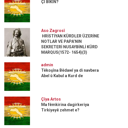
ÇI BIKIN?
Aso Zagrosî
HRİSTİYAN KÜRDLER ÜZERİNE
NOTLAR VE PAPA’NIN
SEKRETERİ NUSAYBİNLİ KÜRD
MARQUS(1572- 1654)(3)
admin
Têkoşîna Bêdawî ya di navbera
Abel û Kabul a Kurd de
Çîya Artos
Ma fêmkirina dagirkeriya
Tirkiyeyê zehmet e?