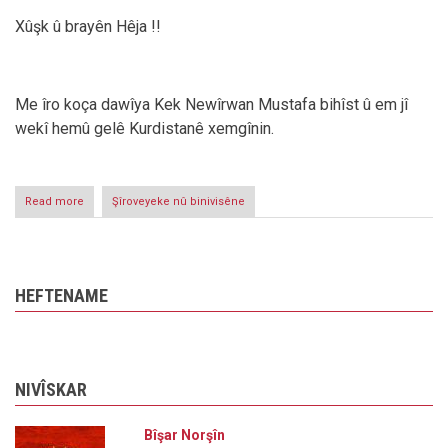
Xûşk û brayên Hêja !!
Me îro koça dawîya Kek Newîrwan Mustafa bihîst û em jî
wekî hemû gelê Kurdistanê xemgînin.
Read more
about
Şîroveyeke nû binivisêne
Jİ
BO
CIVATA
NIŞTÎMANÎYA
TEVGERA
HEFTENAME
GORRAN
NIVÎSKAR
Bîşar Norşîn