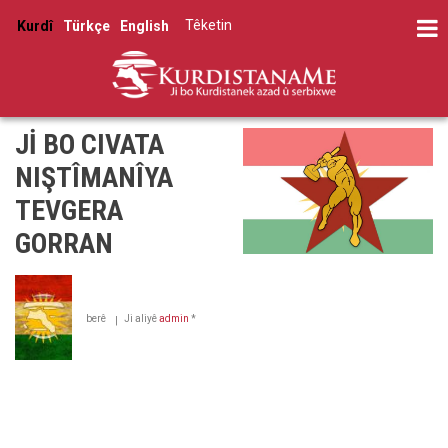
Skip
Têketin
Kurdî
Türkçe
English
to
User
main
account
content
menu
Jİ BO CIVATA
NIŞTÎMANÎYA
TEVGERA
GORRAN
berê
Ji aliyê
admin
*