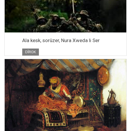
Ala kesk, sorûzer, Nura Xweda li Ser
DÎROK