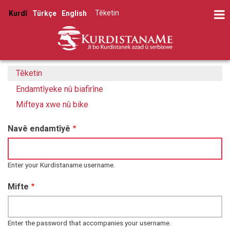
Skip
Têketin
Kurdî
Türkçe
English
to
User
main
account
content
menu
Têketin
(active
Primary
tab)
Endamtîyeke nû biafirîne
tabs
Mifteya xwe nû bike
Navê endamtîyê
Enter your Kurdistaname username.
Mifte
Enter the password that accompanies your username.