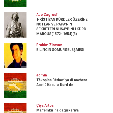
Aso Zagrosî
HRİSTİYAN KÜRDLER ÜZERİNE
NOTLAR VE PAPA’NIN
SEKRETERİ NUSAYBİNLİ KÜRD
MARQUS(1572- 1654)(3)
Brahim Ziravav
BİLİNCİN SÖMÜRGELEŞMESİ
admin
Têkoşîna Bêdawî ya di navbera
Abel û Kabul a Kurd de
Çîya Artos
Ma fêmkirina dagirkeriya