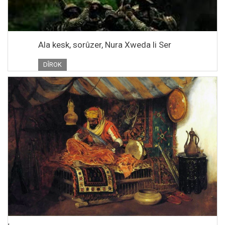
Ala kesk, sorûzer, Nura Xweda li Ser
DÎROK
,