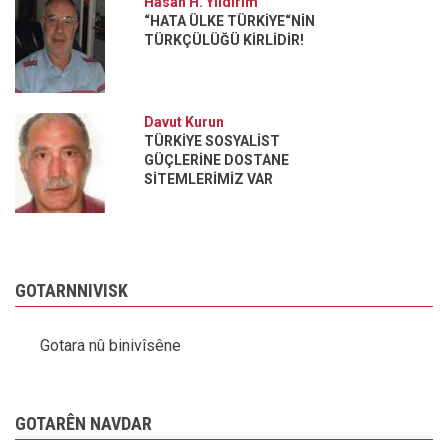
Hasan H. Yildirim
“HATA ÜLKE TÜRKİYE“NİN
TÜRKÇÜLÜĞÜ KİRLİDİR!
Davut Kurun
TÜRKİYE SOSYALİST
GÜÇLERİNE DOSTANE
SİTEMLERİMİZ VAR
GOTARNNIVISK
Gotara nû binivîsêne
GOTARÊN NAVDAR