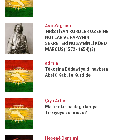
Aso Zagrosî
HRİSTİYAN KÜRDLER ÜZERİNE
NOTLAR VE PAPA’NIN
SEKRETERİ NUSAYBİNLİ KÜRD
MARQUS(1572- 1654)(3)
admin
Têkoşîna Bêdawî ya di navbera
Abel û Kabul a Kurd de
Çîya Artos
Ma fêmkirina dagirkeriya
Tirkiyeyê zehmet e?
Hesenê Dersimî