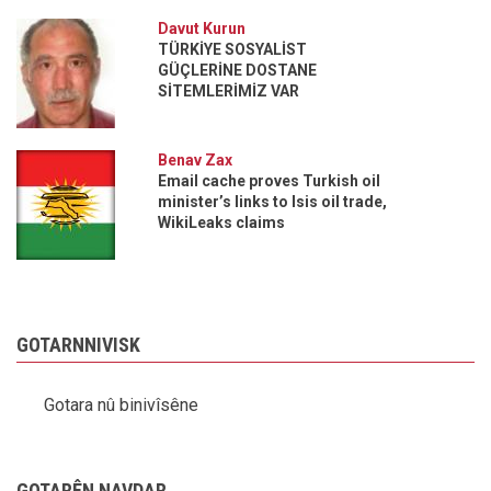
Davut Kurun
TÜRKİYE SOSYALİST
GÜÇLERİNE DOSTANE
SİTEMLERİMİZ VAR
Benav Zax
Email cache proves Turkish oil
minister’s links to Isis oil trade,
WikiLeaks claims
GOTARNNIVISK
Gotara nû binivîsêne
GOTARÊN NAVDAR