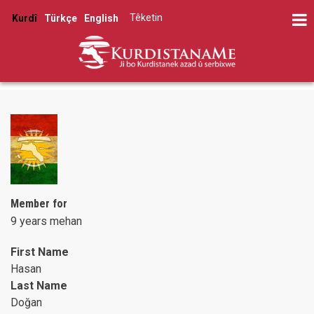
Skip
Têketin
Kurdî
Türkçe
English
to
User
main
account
content
menu
Member for
9 years mehan
First Name
Hasan
Last Name
Doğan