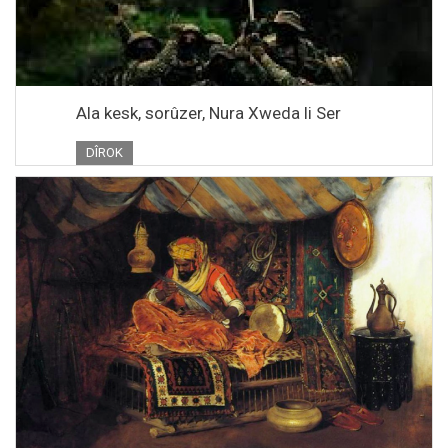
Ala kesk, sorûzer, Nura Xweda li Ser
DÎROK