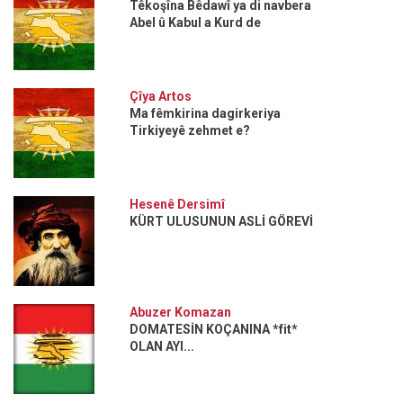
Têkoşîna Bêdawî ya di navbera
Abel û Kabul a Kurd de
Çîya Artos
Ma fêmkirina dagirkeriya
Tirkiyeyê zehmet e?
Hesenê Dersimî
KÜRT ULUSUNUN ASLİ GÖREVİ
Abuzer Komazan
DOMATESİN KOÇANINA *fit*
OLAN AYI...