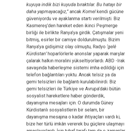
kuyuya indik bizi kuyuda bıraktılar. Bu hatayı bir
daha yapmayacağız,”
ancak
Komel
kendi gücüne
güveniyordu ve ayaklanma startı verilmişti. Biz
Kasmereş’den hareket eden ikinci Peşmerge
birliği ile birlikte Ranya’ya girdik. Çatışmalar yeni
bitmiş, esirler bir camiye doldurulmuştu. Bizim
Ranya’ya gidişimiz olay olmuştu, Radyo
‘gelê
Kürdistan’
hoparlörlerle anonslar yaparak marşlar
çalarak halkın moralini yükseltiyorlardı. ABD -Irak
savaşında haberleşme sistemi imha edildiği için
telefon bağlantıları yoktu. Ancak telsiz ya da
gemi telsizleri ile bağlantı kurulabilinirdi. Biz
gemi telsizleri ile Türkiye ve Avrupa’daki bütün
sosyalist hareketlere haber gönderdik,
dayanışma mesajları için. O durumda Güney
Kürdistanlı sosyalistlerin bir selam, bir
dayanışma mesajına o kadar ihtiyaçları vardı ki,
bize her türlü imkân vererek bu güçlere ulaşmayı
amaçlıyorlardı. İşin tuhaf tarafı tam da o zamanlar,