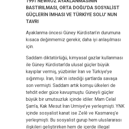
1991 NEWROZ AYAKLANMASININ
BASTIRILMASI, ORTA DOĞU’DA SOSYALİST
GÜÇLERİN İMHASI VE TÜRKİYE SOLU’ NUN
TAVRI
Ayaklanma öncesi Güney Kürdistan’ın durumuna
kısaca değinmemiz gerekir, daha iyi anlaşılması
için.
Saddam diktatörlüğü, kimyasal gazlar kullanması
ile Güney Kürdistan’da ulusal güçler büyük
kayıplar vermiş, yüzbinler İran ve Türkiye’ye
sığınmışı. İran, Irak’ın istediği şartlarda savaşa
son vermişti. Saddam artık komşu ülkeleri de
tehdit eder güce kavuşmuştu. Güneyli güçler
büyük bir umutsuzluk içinde idiler. Mam Celal
Şam’a, Kak Mesut İran Urmiye’ye yerleşmişti. YNK
içinde sosyalist kanat ise Zelê ve Kasmareş’e
yerleşmişti. Bu sosyalist gurup hem uluslararası
ilişkileri geliştirirken hem de içerde illegal