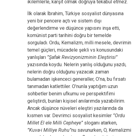
ikilemlerle, karşıt olmak doğruya tekabül etmez.
İlk olarak İbrahim, Türkiye sosyalist dünyasına
yeni bir pencere açtı ve sistem dışı
değerlendirme ve düşünce yapısını inşa etti,
komünist parti tarihini doğru bir temelde
sorguladı. Ordu, Kemalizm, milli mesele, devrimin
temel güçleri, mücadele şekli vs konusundaki
yanlışları
”Şafak Revizyonizminin Eleştirisi”
yazısında koydu. Nelerin yanlış olduğunu yazdı,
nelerin doğru olduğunu yazacak zaman
bulamadan işkenceci generaller, O’na, bu fırsatı
tanımadan katlettiler. O’nunla yaptığım uzun
sohbetler benim ufkumu ve perspektifimi
geliştirdi, bunları kişisel anılarımda yazabilirim.
Ancak düşünce nüveleri eleştiri yazılarında da
kısmen var. Devrimci sosyalist kesimler
”Ordu
Millet El ele Milli Cepheye”
sloganı atarken,
”Kuva-i Milliye Ruhu”
nu savunurken, O, Kemalizmi