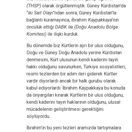
(THSP)
olarak örgütlenmiştik. Güney Kürdistan’da
“
iki Sait
Olay
ı”ndan sonra, Güney Kürdistan’la
bağlantı kuramayınca,
İbrahim Kaypakkaya
‘nın
öncülük ettiği
DABK
ile
(Doğu Anadolu Bölge
Komitesi)
ile ilişki kurduk.
Bu dönemde biz Kürtlerin ayrı bir ulus olduğunu,
Doğu ve Güney Doğu Anadolu yerine Kürdistan
denmesini, Kürt ulusunun kendi kaderini tayin
hakkı olduğunu savunurken, Türkiye sosyalistleri,
resmi tezlerden bir adım ileri giderek Kürtler
vardır diyorlardı ancak bir halk gurubu olarak
kabul ediyorlardı. İbrahim Kaypakkaya bu konuda
da önyargıları kırarak Kürtlerin bir ulus olduğunu,
kendi kaderini tayın haklarının olduğunu, ulusal
mücadelenin geliştirilmesi gerektiğini
söylüyordu.
İbrahim’in bu yeni tezleri aramızda tartışmalara