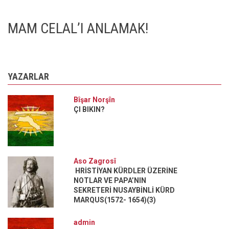
MAM CELAL’I ANLAMAK!
YAZARLAR
Bîşar Norşîn
ÇI BIKIN?
Aso Zagrosî
HRİSTİYAN KÜRDLER ÜZERİNE
NOTLAR VE PAPA’NIN
SEKRETERİ NUSAYBİNLİ KÜRD
MARQUS(1572- 1654)(3)
admin