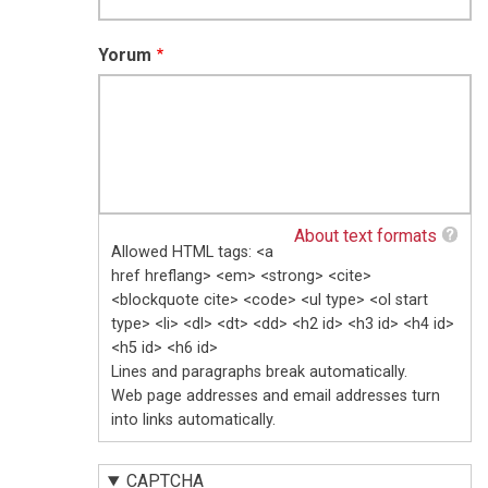
Yorum
About text formats
Allowed HTML tags: <a
href hreflang> <em> <strong> <cite>
<blockquote cite> <code> <ul type> <ol start
type> <li> <dl> <dt> <dd> <h2 id> <h3 id> <h4 id>
<h5 id> <h6 id>
Lines and paragraphs break automatically.
Web page addresses and email addresses turn
into links automatically.
CAPTCHA