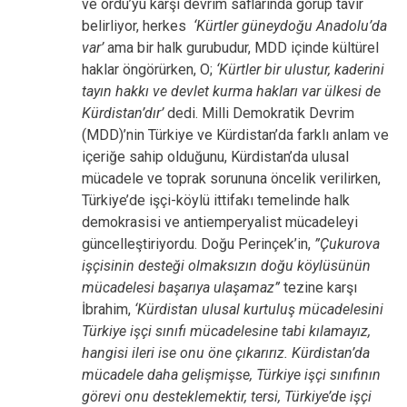
ve ordu’yu karşı devrim saflarında görüp tavır
belirliyor, herkes
‘Kürtler güneydoğu Anadolu’da
var’
ama bir halk gurubudur, MDD içinde kültürel
haklar öngörürken, O;
‘Kürtler bir ulustur, kaderini
tayın hakkı ve devlet kurma hakları var ülkesi de
Kürdistan’dır’
dedi. Milli Demokratik Devrim
(MDD)’nin Türkiye ve Kürdistan’da farklı anlam ve
içeriğe sahip olduğunu, Kürdistan’da ulusal
mücadele ve toprak sorununa öncelik verilirken,
Türkiye’de işçi-köylü ittifakı temelinde halk
demokrasisi ve antiemperyalist mücadeleyi
güncelleştiriyordu. Doğu Perinçek’in,
”Çukurova
işçisinin desteği olmaksızın doğu köylüsünün
mücadelesi başarıya ulaşamaz”
tezine karşı
İbrahim,
‘Kürdistan ulusal kurtuluş mücadelesini
Türkiye işçi sınıfı mücadelesine tabi kılamayız,
hangisi ileri ise onu öne çıkarırız. Kürdistan’da
mücadele daha gelişmişse, Türkiye işçi sınıfının
görevi onu desteklemektir, tersi, Türkiye’de işçi