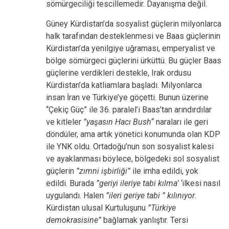
sömürgeciliği tescillemedir. Dayanışma değil.
Güney Kürdistan’da sosyalist güçlerin milyonlarca
halk tarafından desteklenmesi ve Baas güçlerinin
Kürdistan’da yenilgiye uğraması, emperyalist ve
bölge sömürgeci güçlerini ürküttü. Bu güçler Baas
güçlerine verdikleri destekle, Irak ordusu
Kürdistan’da katliamlara başladı. Milyonlarca
insan İran ve Türkiye’ye göçetti. Bunun üzerine
“Çekiç Güç” ile 36. paralel’i Baas’tan arındırdılar
ve kitleler
”yaşasın Hacı Bush“
naraları ile geri
döndüler, ama artık yönetici konumunda olan KDP
ile YNK oldu. Ortadoğu’nun son sosyalist kalesi
ve ayaklanması böylece, bölgedeki sol sosyalist
güçlerin
”zımni işbirliği”
ile imha edildi, yok
edildi. Burada
”geriyi ileriye tabi kılma’ ‘
ilkesi nasıl
uygulandı. Halen
”ileri geriye tabi ” kılınıyor
.
Kürdistan ulusal Kurtuluşunu
”Türkiye
demokrasisine”
bağlamak yanlıştır. Tersi