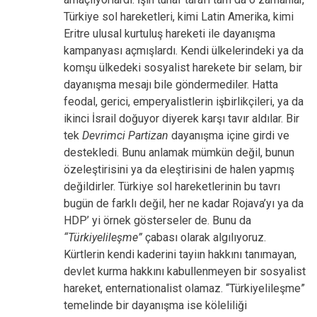
Türkiye sol hareketleri, kimi Latin Amerika, kimi
Eritre ulusal kurtuluş hareketi ile dayanışma
kampanyası açmışlardı. Kendi ülkelerindeki ya da
komşu ülkedeki sosyalist harekete bir selam, bir
dayanışma mesajı bile göndermediler. Hatta
feodal, gerici, emperyalistlerin işbirlikçileri, ya da
ikinci İsrail doğuyor diyerek karşı tavır aldılar. Bir
tek
Devrimci Partizan
dayanışma içine girdi ve
destekledi. Bunu anlamak mümkün değil, bunun
özeleştirisini ya da eleştirisini de halen yapmış
değildirler. Türkiye sol hareketlerinin bu tavrı
bugün de farklı değil, her ne kadar Rojava’yı ya da
HDP’ yi örnek gösterseler de. Bunu da
“Türkiyelileşme”
çabası olarak algılıyoruz.
Kürtlerin kendi kaderini tayiın hakkını tanımayan,
devlet kurma hakkını kabullenmeyen bir sosyalist
hareket, enternationalist olamaz. “Türkiyelileşme”
temelinde bir dayanışma ise köleliliği