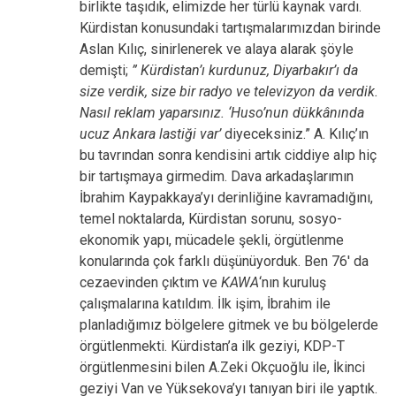
birlikte taşıdık, elimizde her türlü kaynak vardı.
Kürdistan konusundaki tartışmalarımızdan birinde
Aslan Kılıç, sinirlenerek ve alaya alarak şöyle
demişti;
” Kürdistan’ı kurdunuz, Diyarbakır’ı da
size verdik, size bir radyo ve televizyon da verdik.
Nasıl reklam yaparsınız. ‘Huso’nun dükkânında
ucuz Ankara lastiği var’
diyeceksiniz.” A. Kılıç’ın
bu tavrından sonra kendisini artık ciddiye alıp hiç
bir tartışmaya girmedim. Dava arkadaşlarımın
İbrahim Kaypakkaya’yı derinliğine kavramadığını,
temel noktalarda, Kürdistan sorunu, sosyo-
ekonomik yapı, mücadele şekli, örgütlenme
konularında çok farklı düşünüyorduk. Ben 76′ da
cezaevinden çıktım ve
KAWA
‘nın kuruluş
çalışmalarına katıldım. İlk işim, İbrahim ile
planladığımız bölgelere gitmek ve bu bölgelerde
örgütlenmekti. Kürdistan’a ilk geziyi, KDP-T
örgütlenmesini bilen A.Zeki Okçuoğlu ile, İkinci
geziyi Van ve Yüksekova’yı tanıyan biri ile yaptık.