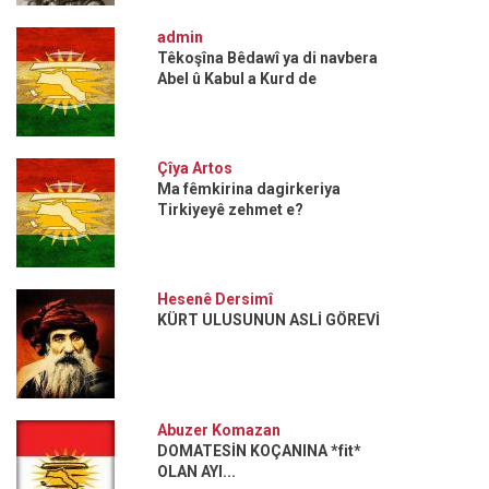
admin
Têkoşîna Bêdawî ya di navbera
Abel û Kabul a Kurd de
Çîya Artos
Ma fêmkirina dagirkeriya
Tirkiyeyê zehmet e?
Hesenê Dersimî
KÜRT ULUSUNUN ASLİ GÖREVİ
Abuzer Komazan
DOMATESİN KOÇANINA *fit*
OLAN AYI...