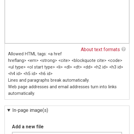
About text formats
Allowed HTML tags: <a href
hreflang> <em> <strong> <cite> <blockquote cite> <code>
<ul type> <ol start type> <li> <dl> <dt> <dd> <h2 id> <h3 id>
<h4 id> <h5 id> <h6 id>
Lines and paragraphs break automatically.
Web page addresses and email addresses turn into links
automatically.
In-page image(s)
Add a new file