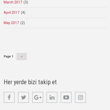
March 2017
(3)
April 2017
(4)
May 2017
(2)
Pagination
Page 1
Next
››
page
Her yerde bizi takip et
Facebook
Twitter
Google+
Linkedin
Youtube
Instagram