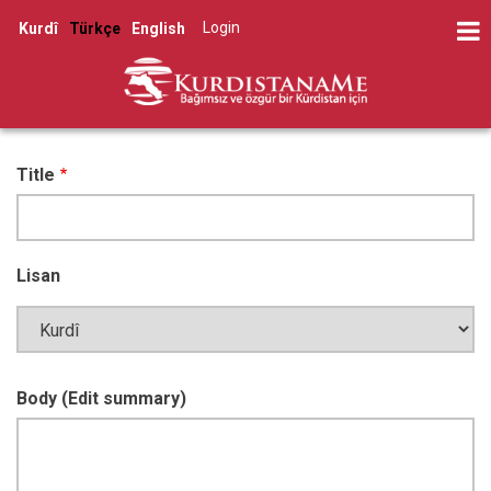
Skip
Log in
Kurdî
Türkçe
English
to
User
main
account
content
menu
Title
Lisan
Body
(
Edit summary
)