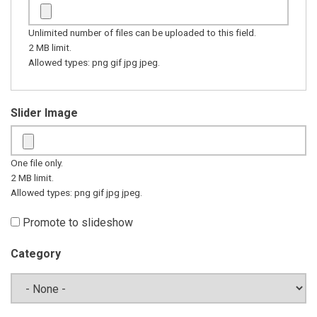
Unlimited number of files can be uploaded to this field.
2 MB limit.
Allowed types: png gif jpg jpeg.
Slider Image
One file only.
2 MB limit.
Allowed types: png gif jpg jpeg.
Promote to slideshow
Category