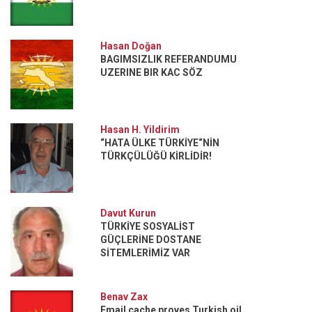
Hasan Doğan
BAGIMSIZLIK REFERANDUMU
UZERINE BIR KAC SÖZ
Hasan H. Yildirim
“HATA ÜLKE TÜRKİYE“NİN
TÜRKÇÜLÜĞÜ KİRLİDİR!
Davut Kurun
TÜRKİYE SOSYALİST
GÜÇLERİNE DOSTANE
SİTEMLERİMİZ VAR
Benav Zax
Email cache proves Turkish oil