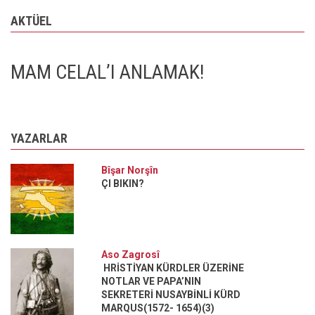
AKTÜEL
MAM CELAL’I ANLAMAK!
YAZARLAR
Bîşar Norşîn
ÇI BIKIN?
Aso Zagrosî
HRİSTİYAN KÜRDLER ÜZERİNE
NOTLAR VE PAPA’NIN
SEKRETERİ NUSAYBİNLİ KÜRD
MARQUS(1572- 1654)(3)