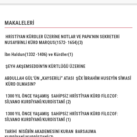
MAKALELERI
HRİSTİYAN KÜRDLER ÜZERİNE NOTLAR VE PAPA’NIN SEKRETERİ
NUSAYBİNLİ KÜRD MARQUS(1572- 1654)(3)
İbn Haldun(1332 -1406) ve Kürdler(1)
ŞEYH AKŞEMSEDDİN'İN KÜRTLÜĞÜ ÜZERİNE
ABDULLAH GÜL’ÜN „KAYSERİLİ“ ATASI ŞÊX ÎBRAHÎM HUSEYÎN SÎWASÎ
KÜRD OLMASIN?
1300 YIL ÖNCE YAŞAMIŞ SAHİPSİZ HRÎSTÎYAN KÜRD FİLOZOF:
SÎLVANO KURDÎYANÎ/KURDİSTANÎ (2)
1300 YIL ÖNCE YAŞAMIŞ SAHİPSİZ HRÎSTÎYAN KÜRD FİLOZOF:
SÎLVANO KURDÎYANÎ/KURDİSTANÎ (1)
TARİHİ NİSÊBÎN AKADEMESİNİ KURAN BARSAUMA