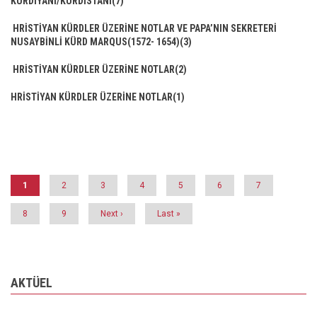
KURDÎYANÎ/KURDÎSTANÎ(7)
HRİSTİYAN KÜRDLER ÜZERİNE NOTLAR VE PAPA’NIN SEKRETERİ
NUSAYBİNLİ KÜRD MARQUS(1572- 1654)(3)
HRİSTİYAN KÜRDLER ÜZERİNE NOTLAR(2)
HRİSTİYAN KÜRDLER ÜZERİNE NOTLAR(1)
Pagination
Şu
1
Page
2
Page
3
Page
4
Page
5
Page
6
Page
7
an
kullanılan
sayfa
Page
8
Page
9
Next
Next ›
Last
Last »
page
page
AKTÜEL