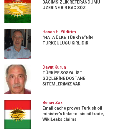
BAGIMSIZLIK REFERANDUMU
UZERINE BIR KAC SÖZ
Hasan H. Yildirim
“HATA ÜLKE TÜRKİYE“NİN
TÜRKÇÜLÜĞÜ KİRLİDİR!
Davut Kurun
TÜRKİYE SOSYALİST
GÜÇLERİNE DOSTANE
SİTEMLERİMİZ VAR
Benav Zax
Email cache proves Turkish oil
minister’s links to Isis oil trade,
WikiLeaks claims