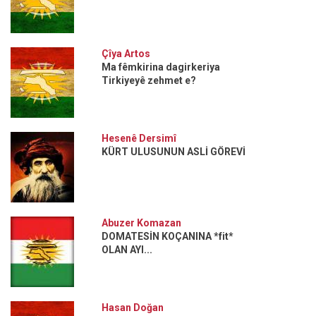
Çîya Artos
Ma fêmkirina dagirkeriya
Tirkiyeyê zehmet e?
Hesenê Dersimî
KÜRT ULUSUNUN ASLİ GÖREVİ
Abuzer Komazan
DOMATESİN KOÇANINA *fit*
OLAN AYI...
Hasan Doğan