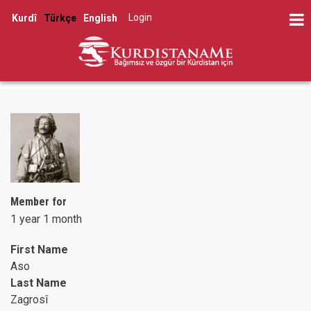
Skip
Log in
Kurdî
Türkçe
English
to
User
main
account
content
menu
Member for
1 year 1 month
First Name
Aso
Last Name
Zagrosî