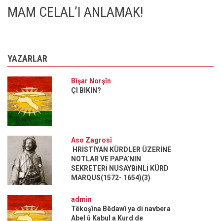
MAM CELAL’I ANLAMAK!
YAZARLAR
Bîşar Norşîn
ÇI BIKIN?
Aso Zagrosî
HRİSTİYAN KÜRDLER ÜZERİNE
NOTLAR VE PAPA’NIN
SEKRETERİ NUSAYBİNLİ KÜRD
MARQUS(1572- 1654)(3)
admin
Têkoşîna Bêdawî ya di navbera
Abel û Kabul a Kurd de