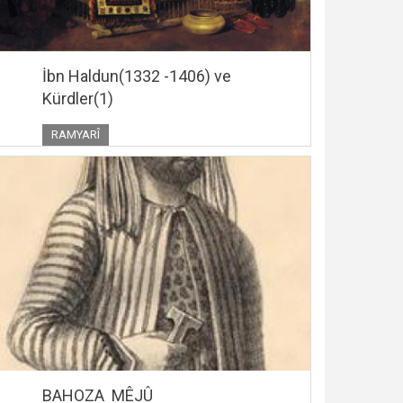
İbn Haldun(1332 -1406) ve
Kürdler(1)
RAMYARÎ
BAHOZA MÊJÛ