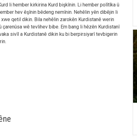
Kurd li hember kirkirina Kurd bişkînin. Li hember polîtîka û
hember hev êşînin bêdeng nemînin. Nehêlin yên dibêjin li
xwe qetil dikin. Bila nehêlin zarokên Kurdistanê werin
 û çarenûsa wê tevlihev bibe. Em bang li hêzên Kurdistanî
vaka sivîl a Kurdistanê dikin ku bi berpirsiyarî tevbigerin
rin.
sêne