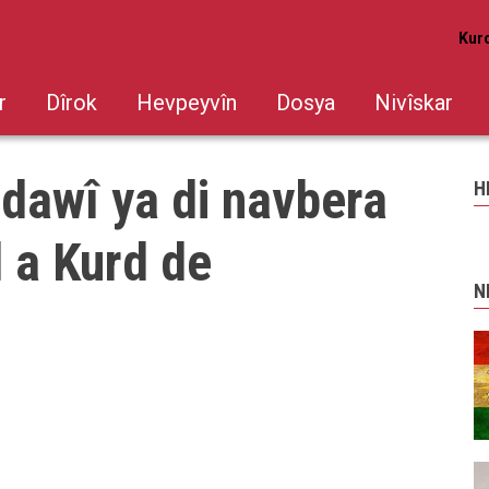
Kur
r
Dîrok
Hevpeyvîn
Dosya
Nivîskar
dawî ya di navbera
H
 a Kurd de
N