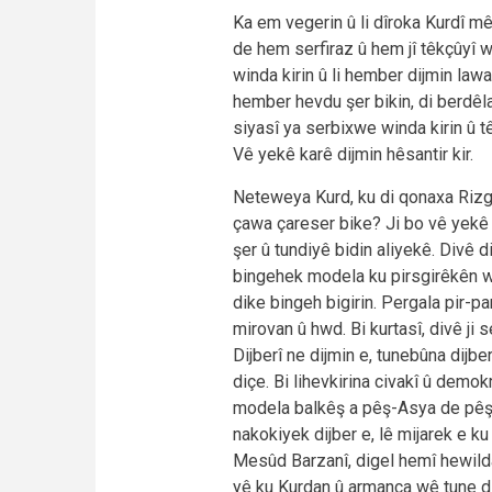
Ka em vegerin û li dîroka Kurdî mêz
de hem serfiraz û hem jî têkçûyî 
winda kirin û li hember dijmin lawa
hember hevdu şer bikin, di berdêla
siyasî ya serbixwe winda kirin û tê
Vê yekê karê dijmin hêsantir kir.
Neteweya Kurd, ku di qonaxa Rizg
çawa çareser bike? Ji bo vê yekê 
şer û tundiyê bidin aliyekê. Divê d
bingehek modela ku pirsgirêkên wa
dike bingeh bigirin. Pergala pir-pa
mirovan û hwd. Bi kurtasî, divê ji 
Dijberî ne dijmin e, tunebûna dijber
diçe. Bi lihevkirina civakî û demok
modela balkêş a pêş-Asya de pêşba
nakokiyek dijber e, lê mijarek e ku
Mesûd Barzanî, digel hemî hewilda
yê ku Kurdan û armanca wê tune di