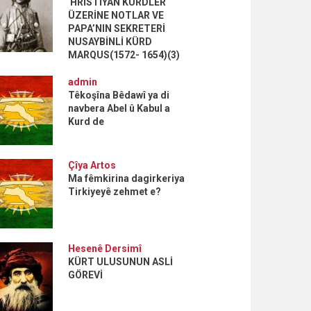
HRİSTİYAN KÜRDLER
ÜZERİNE NOTLAR VE
PAPA’NIN SEKRETERİ
NUSAYBİNLİ KÜRD
MARQUS(1572- 1654)(3)
admin
Têkoşîna Bêdawî ya di
navbera Abel û Kabul a
Kurd de
Çîya Artos
Ma fêmkirina dagirkeriya
Tirkiyeyê zehmet e?
Hesenê Dersimî
KÜRT ULUSUNUN ASLİ
GÖREVİ