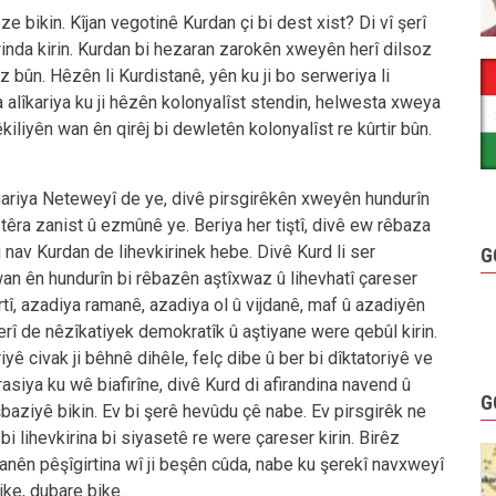
e bikin. Kîjan vegotinê Kurdan çi bi dest xist? Di vî şerî
winda kirin. Kurdan bi hezaran zarokên xweyên herî dilsoz
z bûn. Hêzên li Kurdistanê, yên ku ji bo serweriya li
 alîkariya ku ji hêzên kolonyalîst stendin, helwesta xweya
kiliyên wan ên qirêj bi dewletên kolonyalîst re kûrtir bûn.
ariya Neteweyî de ye, divê pirsgirêkên xweyên hundurîn
têra zanist û ezmûnê ye. Beriya her tiştî, divê ew rêbaza
i nav Kurdan de lihevkirinek hebe. Divê Kurd li ser
G
n ên hundurîn bi rêbazên aştîxwaz û lihevhatî çareser
rtî, azadiya ramanê, azadiya ol û vijdanê, maf û azadiyên
serî de nêzîkatiyek demokratîk û aştiyane were qebûl kirin.
iyê civak ji bêhnê dihêle, felç dibe û ber bi dîktatoriyê ve
rasiya ku wê biafirîne, divê Kurd di afirandina navend û
G
ziyê bikin. Ev bi şerê hevûdu çê nabe. Ev pirsgirêk ne
 bi lihevkirina bi siyasetê re were çareser kirin. Birêz
nên pêşîgirtina wî ji beşên cûda, nabe ku şerekî navxweyî
ke, dubare bike.