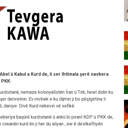
bel û Kabul a Kurd de, li ser îhtîmala şerê navbera
 PKK:
rdistanê, nemaze kolonyalîstên Îran û Tirk, hewl didin ku
er derxwînin. Ev nivînek e ku dijmin ji bo pêşîgirtina li
, daniye. Divê Kurd nekevin vê xefikê.
êveberiya başûrê kurdistanê û ankû bi piranî KDP û PKK de,
n ciwanên kurd ên ji her du aliyan , ew ê destkeftiyên