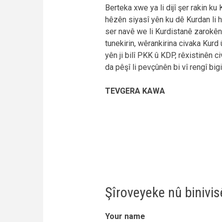
Berteka xwe ya li dijî şer rakin ku 
hêzên siyasî yên ku dê Kurdan li 
ser navê we li Kurdistanê zarokên 
tunekirin, wêrankirina civaka Kurd
yên ji bilî PKK û KDP, rêxistinên ci
da pêşî li pevçûnên bi vî rengî bigi
TEVGERA KAWA
Şîroveyeke nû binivi
Your name