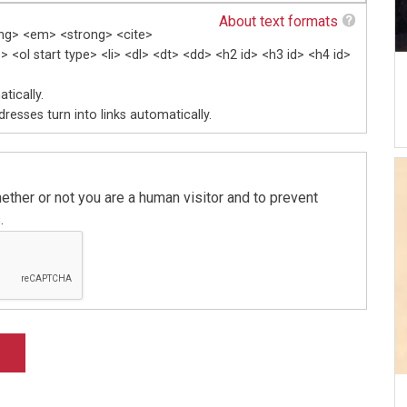
About text formats
ang> <em> <strong> <cite>
 <ol start type> <li> <dl> <dt> <dd> <h2 id> <h3 id> <h4 id>
tically.
esses turn into links automatically.
hether or not you are a human visitor and to prevent
.