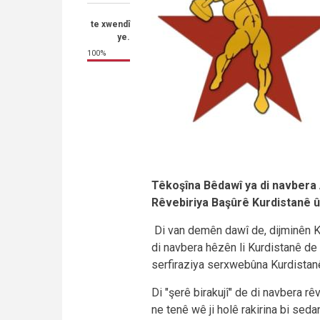
te xwendî
ye.
100%
Têkoşîna Bêdawî ya di navbera A
Rêvebiriya Başûrê Kurdistanê û
Di van demên dawî de, dijminên Ku
di navbera hêzên li Kurdistanê de ş
serfiraziya serxwebûna Kurdistanê
Di "şerê birakujî" de di navbera r
ne tenê wê ji holê rakirina bi seda