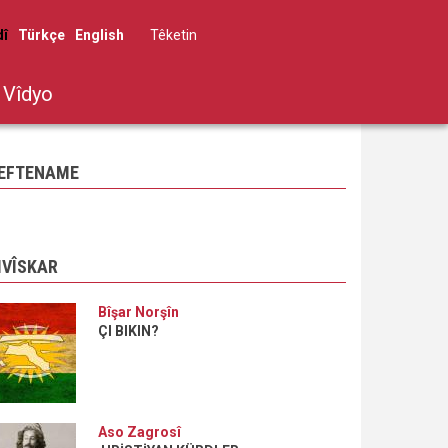
dî
Türkçe
English
Têketin
User
account
Vîdyo
menu
EFTENAME
IVÎSKAR
Bîşar Norşîn
ÇI BIKIN?
Aso Zagrosî