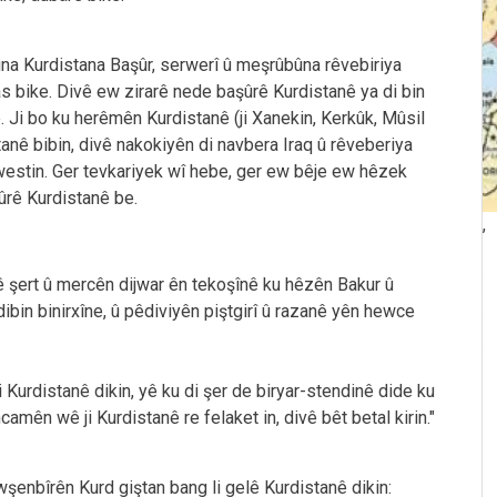
a Kurdistana Başûr, serwerî û meşrûbûna rêvebiriya
as bike. Divê ew zirarê nede başûrê Kurdistanê ya di bin
. Ji bo ku herêmên Kurdistanê (ji Xanekin, Kerkûk, Mûsil
anê bibin, divê nakokiyên di navbera Iraq û rêveberiya
awestin. Ger tevkariyek wî hebe, ger ew bêje ew hêzek
ûrê Kurdistanê be.
,
 şert û mercên dijwar ên tekoşînê ku hêzên Bakur û
dibin binirxîne, û pêdiviyên piştgirî û razanê yên hewce
li Kurdistanê dikin, yê ku di şer de biryar-stendinê dide ku
ncamên wê ji Kurdistanê re felaket in, divê bêt betal kirin."
şenbîrên Kurd giştan bang li gelê Kurdistanê dikin: