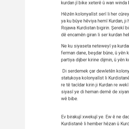
kurdan jî bike xeterê û wan winda 
Hêzên kolonyalîst serî li her cûre
ya ku bûye hêviya hemî Kurdan, ji 
Rojawa Kurdistan bigirin. Şerekî 
dê encamên giran li ser kurdan he
Ne ku siyaseta neteweyî ya kurdan e
ferman dane, beşdar bûne, û yên ku 
partiya dijber kirine dijmin, û yên 
Di serdemek çar dewletên kolonyalî
statukoya kolonyalîst li Kurdistan
re tê tacîdar kirin ji Kurdan re we
siyasî ye di heman demê de xiyane
wê bibe.
Ev birakujî xwekujî ye. Ew ê ne d
Kurdistanê li hember hêzan û Kurd