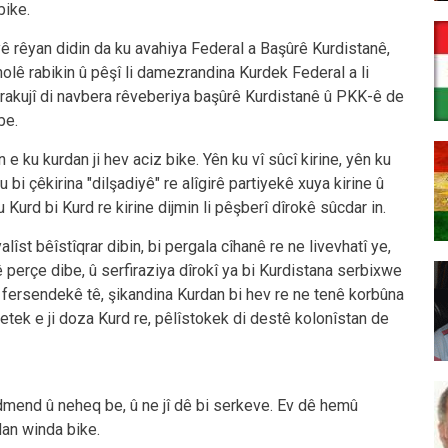
bike.
yê rêyan didin da ku avahiya Federal a Başûrê Kurdistanê,
holê rabikin û pêşî li damezrandina Kurdek Federal a li
birakujî di navbera rêveberiya başûrê Kurdistanê û PKK-ê de
be.
 ku kurdan ji hev aciz bike. Yên ku vî sûcî kirine, yên ku
bi çêkirina "dilşadiyê" re alîgirê partiyekê xuya kirine û
ku Kurd bi Kurd re kirine dijmin li pêşberî dîrokê sûcdar in.
st bêîstîqrar dibin, bi pergala cîhanê re ne livevhatî ye,
ê perçe dibe, û serfiraziya dîrokî ya bi Kurdistana serbixwe
kî fersendekê tê, şikandina Kurdan bi hev re ne tenê korbûna
tek e ji doza Kurd re, pêlîstokek di destê kolonîstan de
admend û neheq be, û ne jî dê bi serkeve. Ev dê hemû
an winda bike.