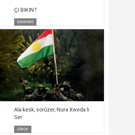
ÇI BIKIN?
RAMYARÎ
Ala kesk, sorûzer, Nura Xweda li
Ser
DÎROK