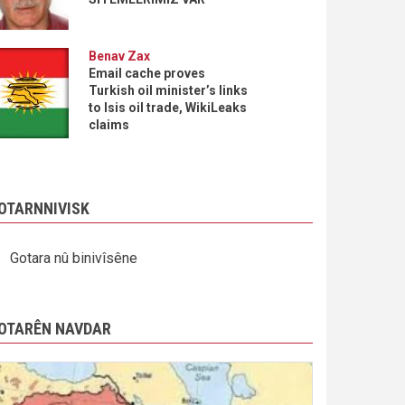
Benav Zax
Email cache proves
Turkish oil minister’s links
to Isis oil trade, WikiLeaks
claims
OTARNNIVISK
Gotara nû binivîsêne
OTARÊN NAVDAR