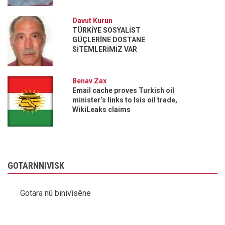
Davut Kurun
TÜRKİYE SOSYALİST
GÜÇLERİNE DOSTANE
SİTEMLERİMİZ VAR
Benav Zax
Email cache proves Turkish oil
minister’s links to Isis oil trade,
WikiLeaks claims
GOTARNNIVISK
Gotara nû binivîsêne