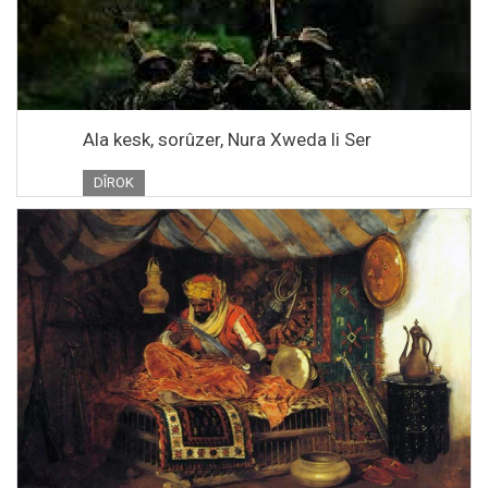
Ala kesk, sorûzer, Nura Xweda li Ser
DÎROK