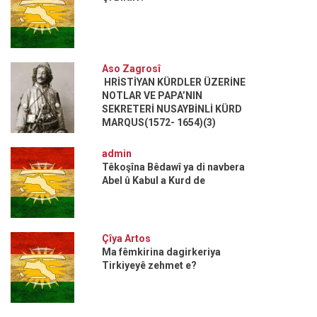
Aso Zagrosî
HRİSTİYAN KÜRDLER ÜZERİNE
NOTLAR VE PAPA’NIN
SEKRETERİ NUSAYBİNLİ KÜRD
MARQUS(1572- 1654)(3)
admin
Têkoşîna Bêdawî ya di navbera
Abel û Kabul a Kurd de
Çîya Artos
Ma fêmkirina dagirkeriya
Tirkiyeyê zehmet e?