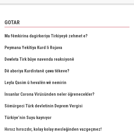
GOTAR
Ma fêmkirina dagirkeriya Tirkiyeyê zehmet e?
Peymana Yekîtiya Kurd li Rojava
Dewleta Tirk bûye navenda reaksiyonê
Dê aboriya Kurdistanê çawa têkeve?
Leyla Qasim û hevalên wê nemirin
İnsanlar Corona Virüsünden neler öğrenecekler?
Sömürgeci Türk devletinin Deprem Vergisi
Türkiye’nin Suyu kaynıyor
Hırsız hırsızdır, kolay kolay mesleğinden vazgeçmez!