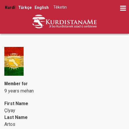
Skip
Têketin
Kurdî
Türkçe
English
to
User
main
account
content
menu
Member for
9 years mehan
First Name
Çîyay
Last Name
Artos