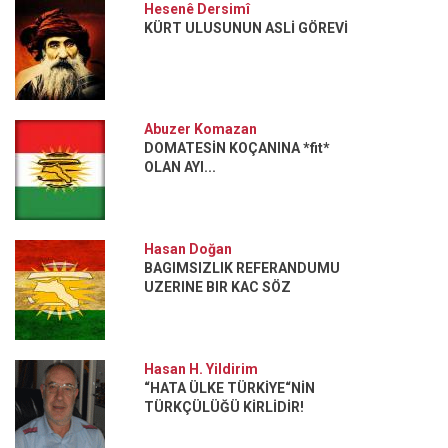
Hesenê Dersimî
KÜRT ULUSUNUN ASLİ GÖREVİ
Abuzer Komazan
DOMATESİN KOÇANINA *fit*
OLAN AYI...
Hasan Doğan
BAGIMSIZLIK REFERANDUMU
UZERINE BIR KAC SÖZ
Hasan H. Yildirim
“HATA ÜLKE TÜRKİYE“NİN
TÜRKÇÜLÜĞÜ KİRLİDİR!