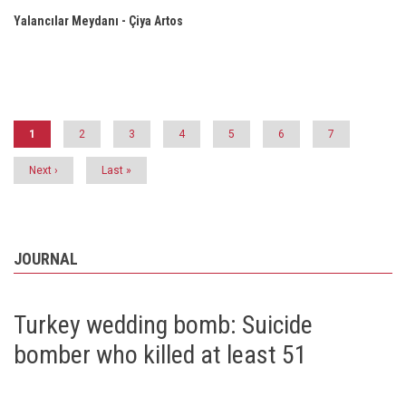
Yalancılar Meydanı - Çiya Artos
Pagination
Current
1
Page
2
Page
3
Page
4
Page
5
Page
6
Page
7
page
Next
Next ›
Last
Last »
page
page
JOURNAL
Turkey wedding bomb: Suicide
bomber who killed at least 51