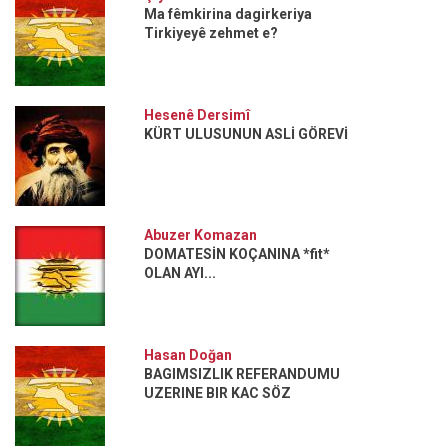
Ma fêmkirina dagirkeriya
Tirkiyeyê zehmet e?
Hesenê Dersimî
KÜRT ULUSUNUN ASLİ GÖREVİ
Abuzer Komazan
DOMATESİN KOÇANINA *fit*
OLAN AYI...
Hasan Doğan
BAGIMSIZLIK REFERANDUMU
UZERINE BIR KAC SÖZ