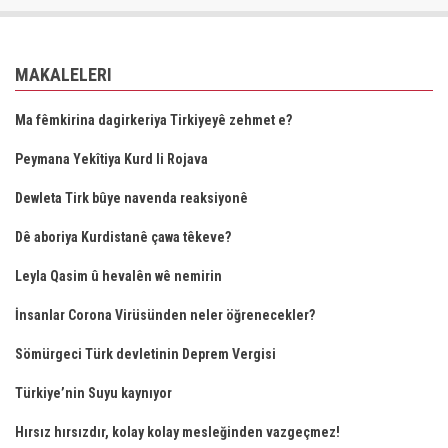
MAKALELERI
Ma fêmkirina dagirkeriya Tirkiyeyê zehmet e?
Peymana Yekîtiya Kurd li Rojava
Dewleta Tirk bûye navenda reaksiyonê
Dê aboriya Kurdistanê çawa têkeve?
Leyla Qasim û hevalên wê nemirin
İnsanlar Corona Virüsünden neler öğrenecekler?
Sömürgeci Türk devletinin Deprem Vergisi
Türkiye’nin Suyu kaynıyor
Hırsız hırsızdır, kolay kolay mesleğinden vazgeçmez!