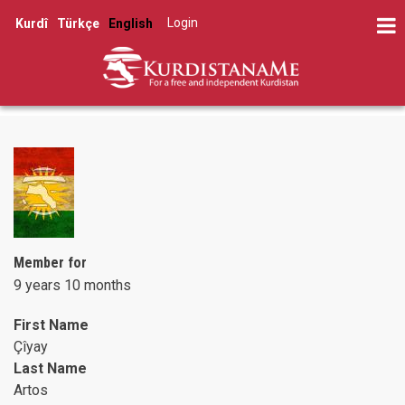
Skip
Log in
Kurdî
Türkçe
English
to
User
main
account
content
menu
Member for
9 years 10 months
First Name
Çîyay
Last Name
Artos