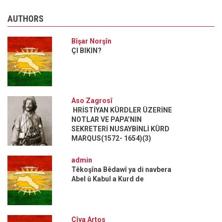
AUTHORS
Bîşar Norşîn
ÇI BIKIN?
Aso Zagrosî
HRİSTİYAN KÜRDLER ÜZERİNE
NOTLAR VE PAPA’NIN
SEKRETERİ NUSAYBİNLİ KÜRD
MARQUS(1572- 1654)(3)
admin
Têkoşîna Bêdawî ya di navbera
Abel û Kabul a Kurd de
Çîya Artos