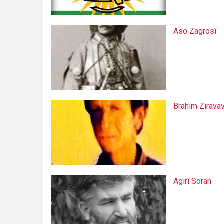
Aso Zagrosî
Brahim Zirava
Agirî Soran