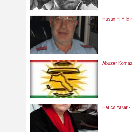
Hasan H. Yildi
Abuzer Koma
Hatice Yaşar -