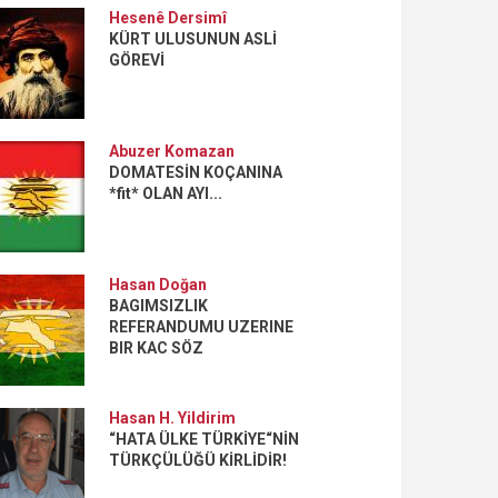
Hesenê Dersimî
KÜRT ULUSUNUN ASLİ
GÖREVİ
Abuzer Komazan
DOMATESİN KOÇANINA
*fit* OLAN AYI...
Hasan Doğan
BAGIMSIZLIK
REFERANDUMU UZERINE
BIR KAC SÖZ
Hasan H. Yildirim
“HATA ÜLKE TÜRKİYE“NİN
TÜRKÇÜLÜĞÜ KİRLİDİR!