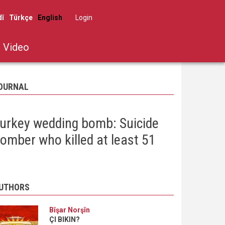
dî
Türkçe
English
Log in
User
account
Video
menu
OURNAL
urkey wedding bomb: Suicide
omber who killed at least 51
UTHORS
Bîşar Norşîn
ÇI BIKIN?