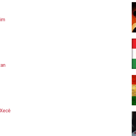
rim
zan
 Xecê