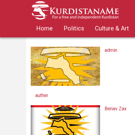
Skip
to
main
content
Home
Politics
Culture & Art
admin
auther
Benav Zax