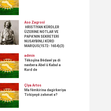
Aso Zagrosî
HRİSTİYAN KÜRDLER
ÜZERİNE NOTLAR VE
PAPA’NIN SEKRETERİ
NUSAYBİNLİ KÜRD
MARQUS(1572- 1654)(3)
admin
Têkoşîna Bêdawî ya di
navbera Abel û Kabul a
Kurd de
Çîya Artos
Ma fêmkirina dagirkeriya
Tirkiyeyê zehmet e?