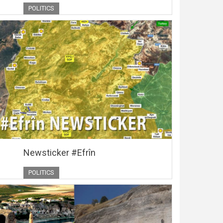
POLITICS
Newsticker #Efrîn
POLITICS