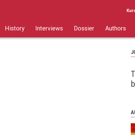
Kur
History
Interviews
Dossier
Authors
J
T
b
A