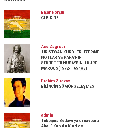
Bîşar Norşîn
ÇI BIKIN?
Aso Zagrosî
HRİSTİYAN KÜRDLER ÜZERİNE
NOTLAR VE PAPA’NIN
SEKRETERİ NUSAYBİNLİ KÜRD
MARQUS(1572- 1654)(3)
Brahim Ziravav
BİLİNCİN SÖMÜRGELEŞMESİ
admin
Têkoşîna Bêdawî ya di navbera
Abel û Kabul a Kurd de