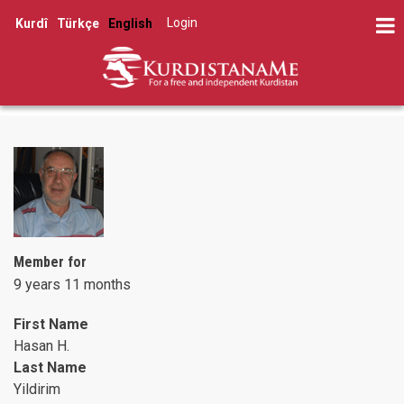
Skip
Log in
Kurdî
Türkçe
English
to
User
main
account
content
menu
Member for
9 years 11 months
First Name
Hasan H.
Last Name
Yildirim