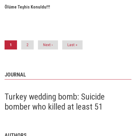
Ölüme Teşhis Konuldu!!!
Pagination
Current
1
Page
2
Next
Next ›
Last
Last »
page
page
page
JOURNAL
Turkey wedding bomb: Suicide
bomber who killed at least 51
AUTHORS