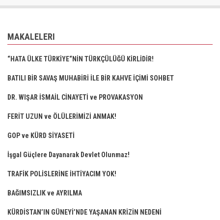
MAKALELERI
“HATA ÜLKE TÜRKİYE“NİN TÜRKÇÜLÜĞÜ KİRLİDİR!
BATILI BİR SAVAŞ MUHABİRİ İLE BİR KAHVE İÇİMİ SOHBET
DR. WIŞAR İSMAİL CİNAYETİ ve PROVAKASYON
FERİT UZUN ve ÖLÜLERİMİZİ ANMAK!
GOP ve KÜRD SİYASETİ
İşgal Güçlere Dayanarak Devlet Olunmaz!
TRAFİK POLİSLERİNE İHTİYACIM YOK!
BAĞIMSIZLIK ve AYRILMA
KÜRDİSTAN’IN GÜNEYİ’NDE YAŞANAN KRİZİN NEDENİ