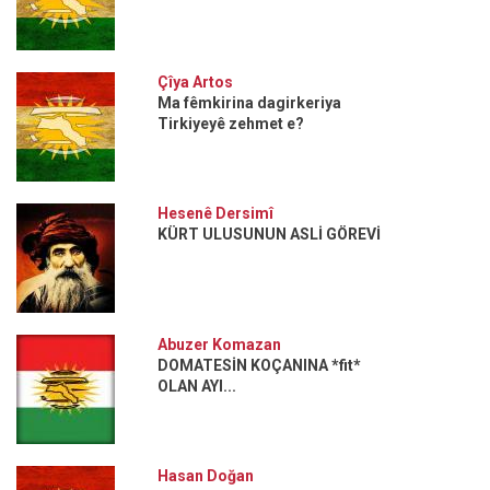
Çîya Artos
Ma fêmkirina dagirkeriya
Tirkiyeyê zehmet e?
Hesenê Dersimî
KÜRT ULUSUNUN ASLİ GÖREVİ
Abuzer Komazan
DOMATESİN KOÇANINA *fit*
OLAN AYI...
Hasan Doğan