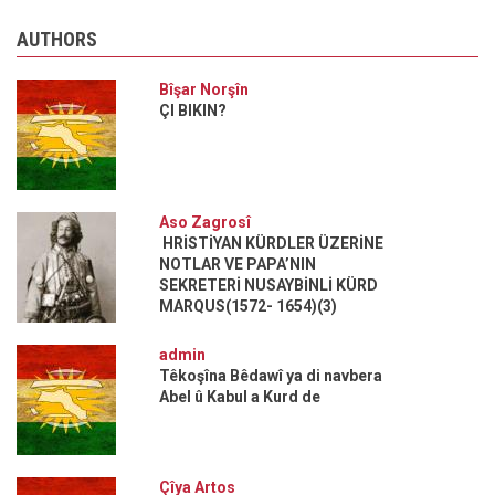
AUTHORS
Bîşar Norşîn
ÇI BIKIN?
Aso Zagrosî
HRİSTİYAN KÜRDLER ÜZERİNE
NOTLAR VE PAPA’NIN
SEKRETERİ NUSAYBİNLİ KÜRD
MARQUS(1572- 1654)(3)
admin
Têkoşîna Bêdawî ya di navbera
Abel û Kabul a Kurd de
Çîya Artos