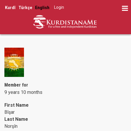
Skip
Log in
Kurdî
Türkçe
English
to
User
main
account
content
menu
Member for
9 years 10 months
First Name
Bîşar
Last Name
Norşîn