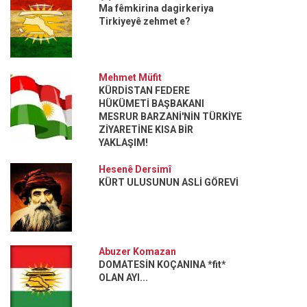
Ma fêmkirina dagirkeriya
Tirkiyeyê zehmet e?
Mehmet Müfit
KÜRDİSTAN FEDERE
HÜKÜMETİ BAŞBAKANI
MESRUR BARZANİ'NİN TÜRKİYE
ZİYARETİNE KISA BİR
YAKLAŞIM!
Hesenê Dersimî
KÜRT ULUSUNUN ASLİ GÖREVİ
Abuzer Komazan
DOMATESİN KOÇANINA *fit*
OLAN AYI...