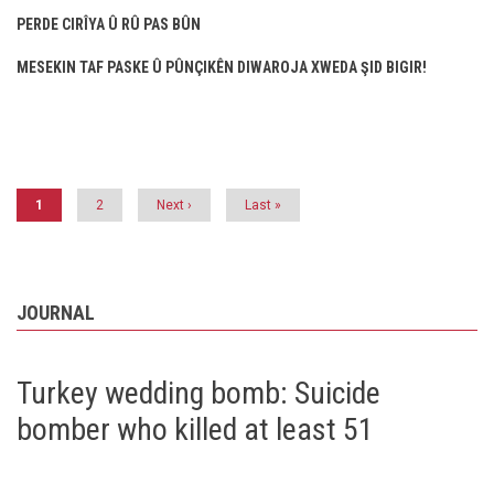
PERDE CIRÎYA Û RÛ PAS BÛN
MESEKIN TAF PASKE Û PÛNÇIKÊN DIWAROJA XWEDA ŞID BIGIR!
Pagination
Current
1
Page
2
Next
Next ›
Last
Last »
page
page
page
JOURNAL
Turkey wedding bomb: Suicide
bomber who killed at least 51