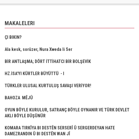
MAKALELERI
ÇI BIKIN?
Ala kesk, sorûzer, Nura Xweda li Ser
BİR ANTLAŞMA; DÖRT İTTİHATCI BİR BOLŞEVİK
HZ.İSA'YI KÜRTLER BÜYÜTTÜ - I
TÜRKLER ULUSAL KURTULUŞ SAVAŞI VERİYOR!
BAHOZA MÊJÛ
OYUN BÖYLE KURULUR, SATRANÇ BÖYLE OYNANIR VE TÜRK DEVLET
AKLI BÖYLE DÜŞÜNÜR
KOMARA TIRKÎYA BI DESTÊN SERSERÎ Û SERGERDEYAN HATE
DAMEZRANDIN Û BI DESTÊN WAN JÎ