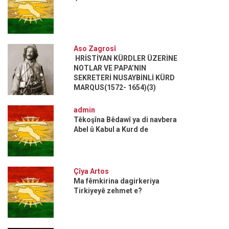
Aso Zagrosî
HRİSTİYAN KÜRDLER ÜZERİNE
NOTLAR VE PAPA’NIN
SEKRETERİ NUSAYBİNLİ KÜRD
MARQUS(1572- 1654)(3)
admin
Têkoşîna Bêdawî ya di navbera
Abel û Kabul a Kurd de
Çîya Artos
Ma fêmkirina dagirkeriya
Tirkiyeyê zehmet e?