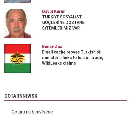
Davut Kurun
TÜRKİYE SOSYALİST
GÜÇLERİNE DOSTANE
SİTEMLERİMİZ VAR
Benav Zax
Email cache proves Turkish oil
minister’s links to Isis oil trade,
WikiLeaks claims
GOTARNNIVISK
Gotara nû binivîsêne