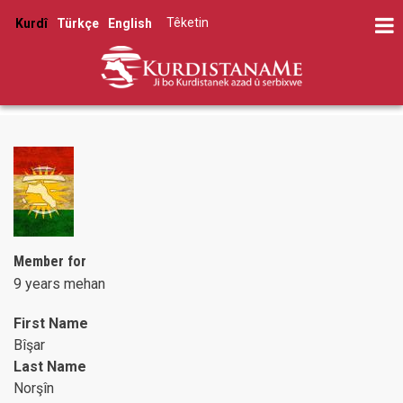
Skip
Têketin
Kurdî
Türkçe
English
to
User
main
account
content
menu
Member for
9 years mehan
First Name
Bîşar
Last Name
Norşîn