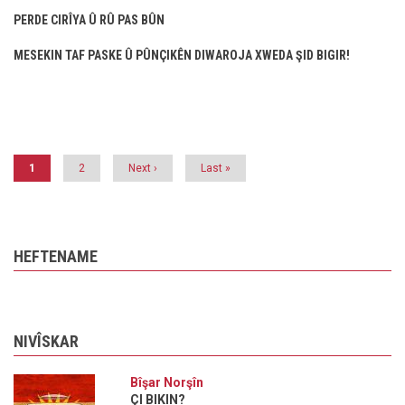
PERDE CIRÎYA Û RÛ PAS BÛN
MESEKIN TAF PASKE Û PÛNÇIKÊN DIWAROJA XWEDA ŞID BIGIR!
Pagination
Current
1
Page
2
Next
Next ›
Last
Last »
page
page
page
HEFTENAME
NIVÎSKAR
Bîşar Norşîn
ÇI BIKIN?