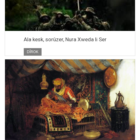
Ala kesk, sorûzer, Nura Xweda li Ser
DÎROK