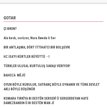
GOTAR
ÇI BIKIN?
Ala kesk, sorûzer, Nura Xweda li Ser
BİR ANTLAŞMA; DÖRT İTTİHATCI BİR BOLŞEVİK
HZ.İSA'YI KÜRTLER BÜYÜTTÜ - I
TÜRKLER ULUSAL KURTULUŞ SAVAŞI VERİYOR!
BAHOZA MÊJÛ
OYUN BÖYLE KURULUR, SATRANÇ BÖYLE OYNANIR VE TÜRK DEVLET
AKLI BÖYLE DÜŞÜNÜR
KOMARA TIRKÎYA BI DESTÊN SERSERÎ Û SERGERDEYAN HATE
DAMEZRANDIN Û BI DESTÊN WAN JÎ