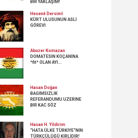
BİR YAKLAŞIM!
Hesenê Dersimî
KÜRT ULUSUNUN ASLİ
GÖREVİ
Abuzer Komazan
DOMATESİN KOÇANINA
*fit* OLAN AYI...
Hasan Doğan
BAGIMSIZLIK
REFERANDUMU UZERINE
BIR KAC SÖZ
Hasan H. Yildirim
“HATA ÜLKE TÜRKİYE“NİN
TÜRKÇÜLÜĞÜ KİRLİDİR!