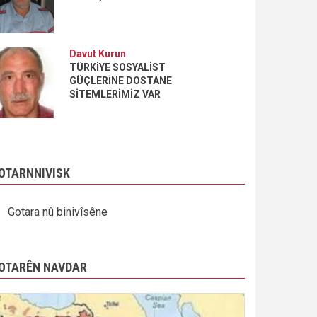
Davut Kurun
TÜRKİYE SOSYALİST
GÜÇLERİNE DOSTANE
SİTEMLERİMİZ VAR
OTARNNIVISK
Gotara nû binivîsêne
OTARÊN NAVDAR