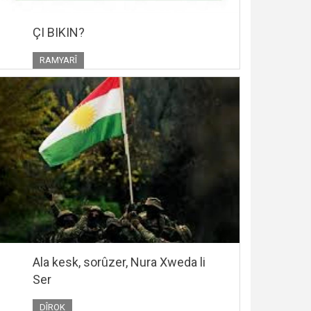
ÇI BIKIN?
RAMYARÎ
Ala kesk, sorûzer, Nura Xweda li
Ser
DÎROK