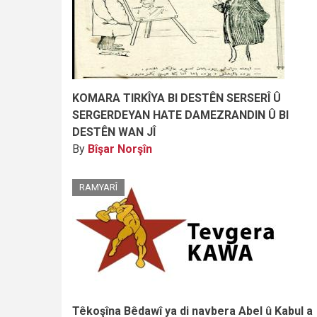
KOMARA TIRKÎYA BI DESTÊN SERSERÎ Û
SERGERDEYAN HATE DAMEZRANDIN Û BI
DESTÊN WAN JÎ
By
Bîşar Norşîn
RAMYARÎ
Têkoşîna Bêdawî ya di navbera Abel û Kabul a