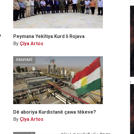
?
Peymana Yekîtiya Kurd li Rojava
By
Çîya Artos
RAMYARÎ
,
Dê aboriya Kurdistanê çawa têkeve?
By
Çîya Artos