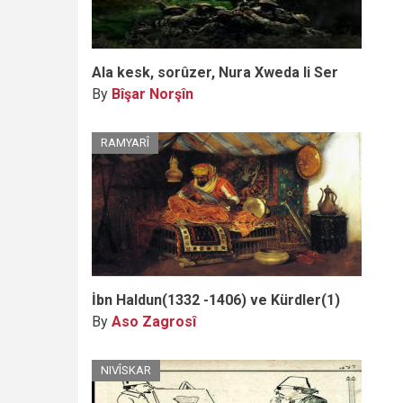
Ala kesk, sorûzer, Nura Xweda li Ser
By
Bîşar Norşîn
RAMYARÎ
İbn Haldun(1332 -1406) ve Kürdler(1)
By
Aso Zagrosî
NIVÎSKAR