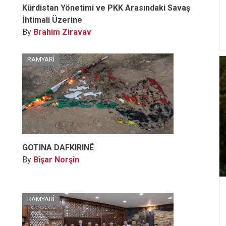
Kürdistan Yönetimi ve PKK Arasındaki Savaş
İhtimali Üzerine
By
Brahim Ziravav
RAMYARÎ
GOTINA DAFKIRINÊ
By
Bîşar Norşîn
RAMYARÎ