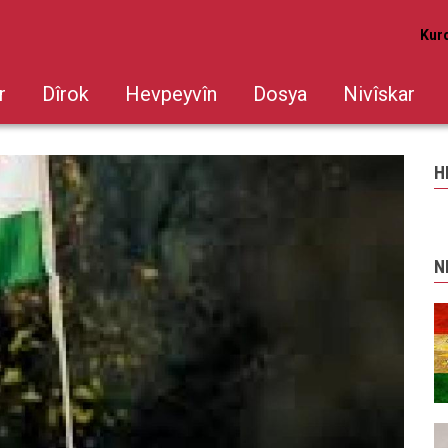
Kur
r
Dîrok
Hevpeyvîn
Dosya
Nivîskar
H
gası Güney Kürdistan Yönetimi ve PKK
N