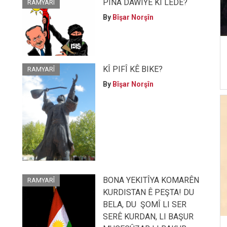
PÎNA DAWÎYÊ KÎ LÊDE?
RAMYARÎ
By
Bîşar Norşîn
KÎ PIFÎ KÊ BIKE?
RAMYARÎ
By
Bîşar Norşîn
BONA YEKITÎYA KOMARÊN
RAMYARÎ
KURDISTAN Ê PEŞTA! DU
BELA, DU ŞOMÎ LI SER
SERÊ KURDAN, LI BAŞUR