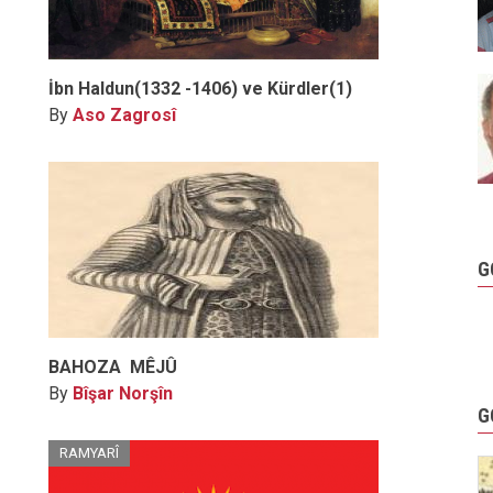
İbn Haldun(1332 -1406) ve Kürdler(1)
By
Aso Zagrosî
G
BAHOZA MÊJÛ
By
Bîşar Norşîn
G
RAMYARÎ