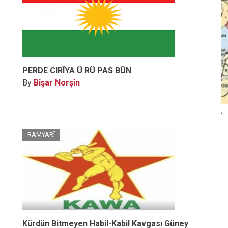
PERDE CIRÎYA Û RÛ PAS BÛN
By
Bîşar Norşîn
,
RAMYARÎ
Kürdün Bitmeyen Habil-Kabil Kavgası Güney