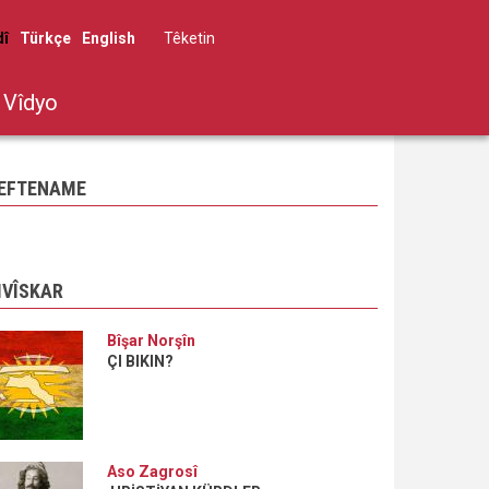
dî
Türkçe
English
Têketin
User
account
Vîdyo
menu
EFTENAME
IVÎSKAR
Bîşar Norşîn
ÇI BIKIN?
Aso Zagrosî