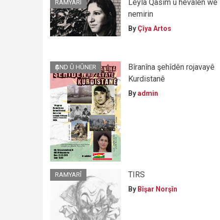
Leyla Qasim û hevalên wê
RAMYARÎ
nemirin
By
Çîya Artos
Bîranîna şehîdên rojavayê
ҪAND Û HÛNER
Kurdistanê
By
admin
TIRS
RAMYARÎ
By
Bîşar Norşîn