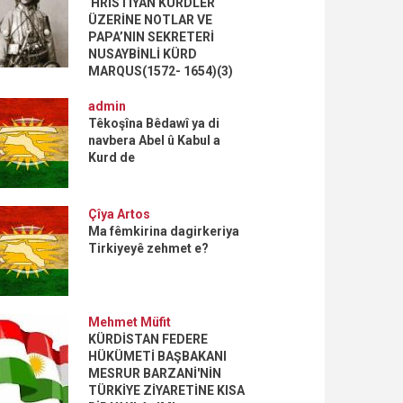
HRİSTİYAN KÜRDLER
ÜZERİNE NOTLAR VE
PAPA’NIN SEKRETERİ
NUSAYBİNLİ KÜRD
MARQUS(1572- 1654)(3)
admin
Têkoşîna Bêdawî ya di
navbera Abel û Kabul a
Kurd de
Çîya Artos
Ma fêmkirina dagirkeriya
Tirkiyeyê zehmet e?
Mehmet Müfit
KÜRDİSTAN FEDERE
HÜKÜMETİ BAŞBAKANI
MESRUR BARZANİ'NİN
TÜRKİYE ZİYARETİNE KISA