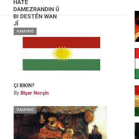
HATE
DAMEZRANDIN Û
BI DESTÊN WAN
JÎ
RAMYARÎ
ÇI BIKIN?
By
Bîşar Norşîn
RAMYARÎ