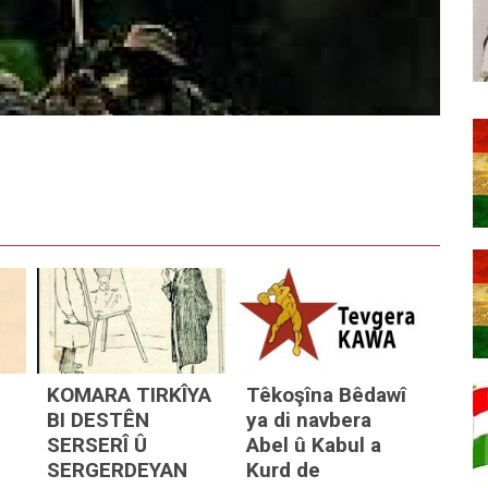
Ser
el û Kabul a Kurd de
 DIWAROJA XWEDA ŞID BIGIR!
yê zehmet e?
e?
tanê
KOMARA TIRKÎYA
Têkoşîna Bêdawî
BI DESTÊN
ya di navbera
SERSERÎ Û
Abel û Kabul a
SERGERDEYAN
Kurd de