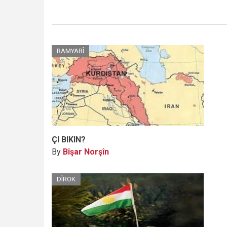
RAMYARÎ
ÇI BIKIN?
By
Bîşar Norşîn
DÎROK