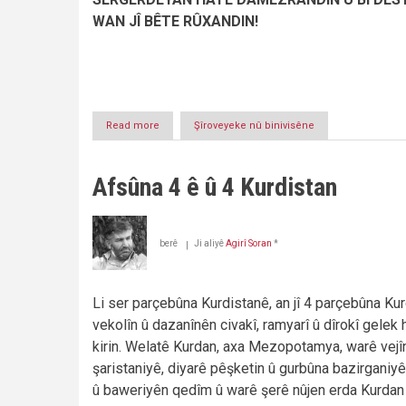
WAN JÎ BÊTE RÛXANDIN!
Read more
about
Şîroveyeke nû binivisêne
KOMARA
TIRKÎYA
BI
Afsûna 4 ê û 4 Kurdistan
DESTÊN
SERSERÎ
Û
SERGERDEYAN
berê
Ji aliyê
Agirî Soran
*
HATE
DAMEZRANDIN
Û
BI
Li ser parçebûna Kurdistanê, an jî 4 parçebûna Ku
DESTÊN
vekolîn û dazanînên civakî, ramyarî û dîrokî gelek 
WAN
JÎ
kirin. Welatê Kurdan, axa Mezopotamya, warê vejî
şaristaniyê, diyarê pêşketin û gurbûna bazirganiyê,
û baweriyên qedîm û warê şerê nûjen erda Kurdan