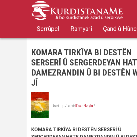
Skip
to
main
content
Serrûpel
Ramyarî
Çand û Hûne
KOMARA TIRKÎYA BI DESTÊN
SERSERÎ Û SERGERDEYAN HA
DAMEZRANDIN Û BI DESTÊN 
JÎ
berê
Ji aliyê
Bîşar Norşîn
*
KOMARA TIRKÎYA BI DESTÊN SERSERÎ Û
SERGERDEYAN HATE DAMEZRANDIN Û BI DES