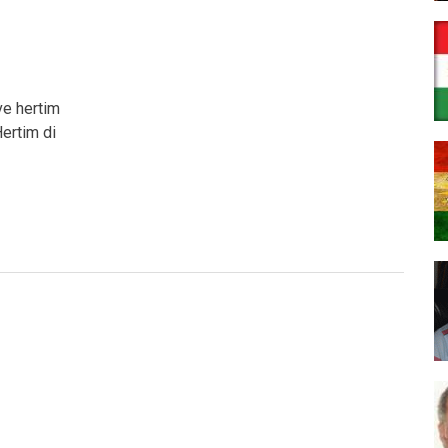
ve hertim
Hertim di