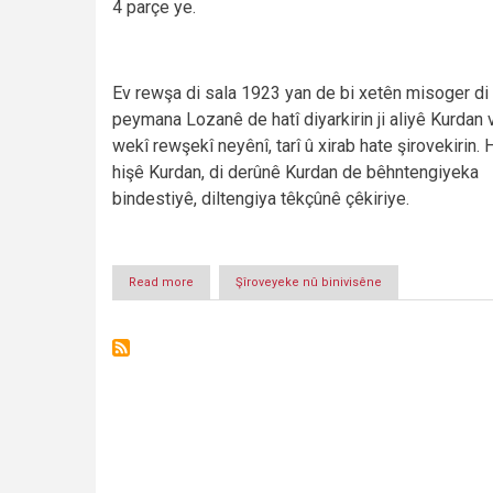
4 parçe ye.
Ev rewşa di sala 1923 yan de bi xetên misoger di
peymana Lozanê de hatî diyarkirin ji aliyê Kurdan 
wekî rewşekî neyênî, tarî û xirab hate şirovekirin. 
hişê Kurdan, di derûnê Kurdan de bêhntengiyeka
bindestiyê, diltengiya têkçûnê çêkiriye.
Read more
about
Şîroveyeke nû binivisêne
Afsûna
4
ê
û
4
Kurdistan