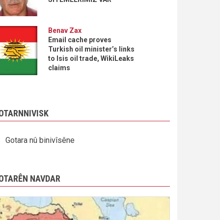
Benav Zax
Email cache proves
Turkish oil minister’s links
to Isis oil trade, WikiLeaks
claims
OTARNNIVISK
Gotara nû binivîsêne
OTARÊN NAVDAR