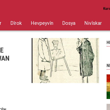
Kur
r
Dîrok
Hevpeyvîn
Dosya
Nivîskar
H
TE
WAN
N
TÊN