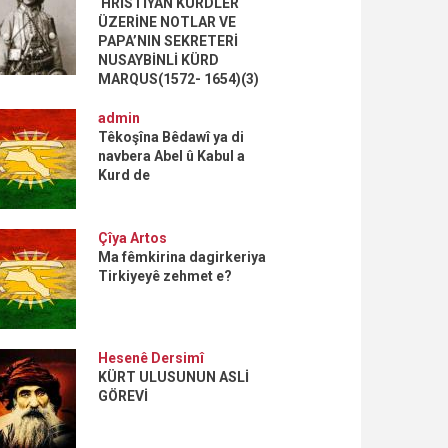
HRİSTİYAN KÜRDLER
ÜZERİNE NOTLAR VE
PAPA’NIN SEKRETERİ
NUSAYBİNLİ KÜRD
MARQUS(1572- 1654)(3)
admin
Têkoşîna Bêdawî ya di
navbera Abel û Kabul a
Kurd de
Çîya Artos
Ma fêmkirina dagirkeriya
Tirkiyeyê zehmet e?
Hesenê Dersimî
KÜRT ULUSUNUN ASLİ
GÖREVİ