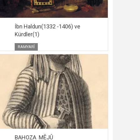
İbn Haldun(1332 -1406) ve
Kürdler(1)
RAMYARÎ
BAHOZA MÊJÛ