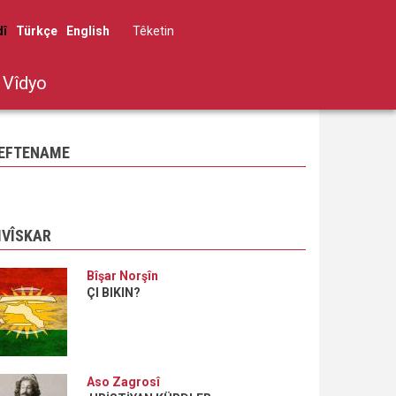
dî
Türkçe
English
Têketin
User
account
Vîdyo
menu
EFTENAME
IVÎSKAR
Bîşar Norşîn
ÇI BIKIN?
Aso Zagrosî