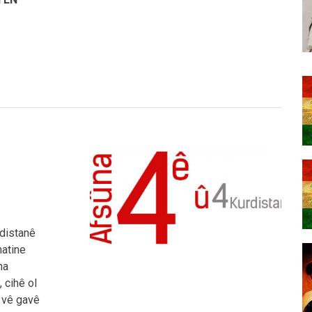
rdistanê
hatine
na
 cihê ol
 vê gavê