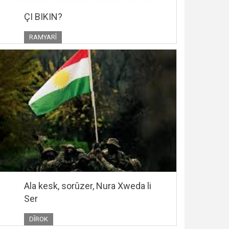
ÇI BIKIN?
RAMYARÎ
Ala kesk, sorûzer, Nura Xweda li
Ser
DÎROK