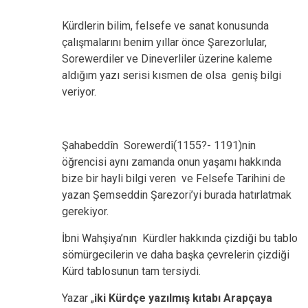
Kürdlerin bilim, felsefe ve sanat konusunda
çalışmalarını benim yıllar önce Şarezorlular,
Sorewerdiler ve Dineverliler üzerine kaleme
aldığım yazı serisi kısmen de olsa geniş bilgi
veriyor.
Şahabeddîn Sorewerdî(1155?- 1191)nin
öğrencisi aynı zamanda onun yaşamı hakkında
bize bir hayli bilgi veren ve Felsefe Tarihini de
yazan Şemseddin Şarezori’yi burada hatırlatmak
gerekiyor.
İbni Wahşiya’nın Kürdler hakkında çizdiği bu tablo
sömürgecilerin ve daha başka çevrelerin çizdiği
Kürd tablosunun tam tersiydi.
Yazar „
iki Kürdçe yazılmış kıtabı Arapçaya