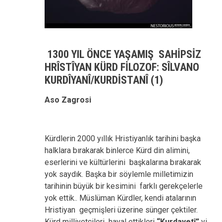
1300 YIL ÖNCE YAŞAMIŞ SAHİPSİZ
HRÎSTÎYAN KÜRD FİLOZOF: SÎLVANO
KURDÎYANÎ/KURDİSTANÎ (1)
Aso Zagrosi
Kürdlerin 2000 yıllık Hristiyanlık tarihini başka
halklara bırakarak binlerce Kürd din alimini,
eserlerini ve kültürlerini başkalarına bırakarak
yok saydık. Başka bir söylemle milletimizin
tarihinin büyük bir kesimini farklı gerekçelerle
yok ettik.. Müslüman Kürdler, kendi atalarının
Hristiyan geçmişleri üzerine sünger çektiler.
Kürd milliyetçileri hayal ettikleri
“Kurdayetî”
yi