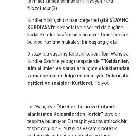
isim adı altında tanınan bir Hristiyan Kürd
filozofudur.(2)
Kürdlerin bir çok tarihsel değerleri gibi
SÎLVANO
KURDÎYANÎ’
nin kendisi ve eserleri de bugüne
kadar Kürdler tarafından bilinmiyor. Umut ederim
bu kısa tanıtma makalesi bir başlangıç olur.
9 yüzyılda yaşamış Keldani kökenli İbni Wahşiya
Kürdler üzerine yaptığı tespitlerde
““Keldaniler,
tüm bilimler ve sanatlarla içice olduklarından
zamanlarının en bilge insanlarıydı. Onların ilk
eşitleri ve rakipleri Kürtlerdi. “
diyor.
İbn Wahşiyye
“Kürdler, tarım ve botanik
alanlarında Keldanilerden ileridir”
diye bir
tespitte bulunuyor. Bu tespit yabana atılacak bir
tespit değildir. 9. Yüzyılda yaşamış botanik,
matematik, astronomi, coğrafya ve tarih