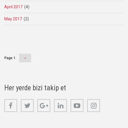
April 2017
(4)
May 2017
(2)
Pagination
Page 1
Next
››
page
Her yerde bizi takip et
Facebook
Twitter
Google+
Linkedin
Youtube
Instagram