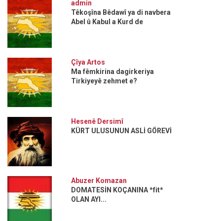
admin
Têkoşîna Bêdawî ya di navbera
Abel û Kabul a Kurd de
Çîya Artos
Ma fêmkirina dagirkeriya
Tirkiyeyê zehmet e?
Hesenê Dersimî
KÜRT ULUSUNUN ASLİ GÖREVİ
Abuzer Komazan
DOMATESİN KOÇANINA *fit*
OLAN AYI...