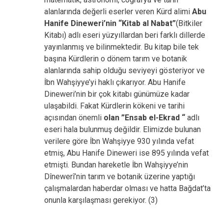
alanlarında değerli eserler veren Kürd alimi
Abu
Hanife Dineweri’nin “Kitab al Nabat”
(Bitkiler
Kitabı) adlı eseri yüzyıllardan beri farklı dillerde
yayınlanmış ve bilinmektedir. Bu kitap bile tek
başına Kürdlerin o dönem tarım ve botanik
alanlarında sahip olduğu seviyeyi gösteriyor ve
İbn Wahşiyye’yi haklı çıkarıyor. Abu Hanife
Dineweri’nin bir çok kitabı günümüze kadar
ulaşabildi. Fakat Kürdlerin kökeni ve tarihi
açısından önemli
olan ”Ensab el-Ekrad “
adlı
eseri hala bulunmuş değildir. Elimizde bulunan
verilere göre İbn Wahşiyye 930 yılında vefat
etmiş, Abu Hanife Dineweri ise 895 yılında vefat
etmişti. Bundan hareketle İbn Wahşiyye’nin
Dînewerî’nin tarım ve botanik üzerine yaptığı
çalışmalardan haberdar olması ve hatta Bağdat’ta
onunla karşılaşması gerekiyor. (3)