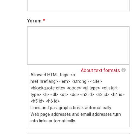
Yorum
About text formats
Allowed HTML tags: <a
href hreflang> <em> <strong> <cite>
<blockquote cite> <code> <ul type> <ol start
type> <li> <dl> <dt> <dd> <h2 id> <h3 id> <h4 id>
<h5 id> <h6 id>
Lines and paragraphs break automatically.
Web page addresses and email addresses turn
into links automatically.