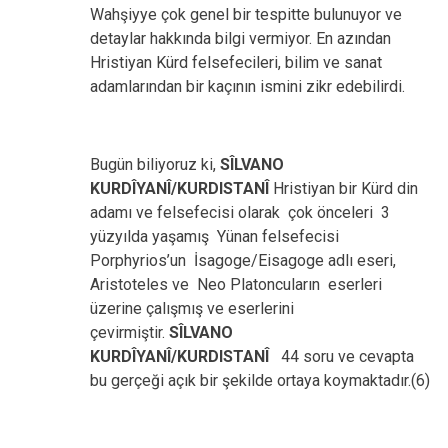
Wahşiyye çok genel bir tespitte bulunuyor ve
detaylar hakkında bilgi vermiyor. En azından
Hristiyan Kürd felsefecileri, bilim ve sanat
adamlarından bir kaçının ismini zikr edebilirdi.
Bugün biliyoruz ki,
SÎLVANO
KURDÎYANÎ/KURDISTANÎ
Hristiyan bir Kürd din
adamı ve felsefecisi olarak çok önceleri 3
yüzyılda yaşamış Yünan felsefecisi
Porphyrios’un İsagoge/Eisagoge adlı eseri,
Aristoteles ve Neo Platoncuların eserleri
üzerine çalışmış ve eserlerini
çevirmiştir.
SÎLVANO
KURDÎYANÎ/KURDISTANÎ
44 soru ve cevapta
bu gerçeği açık bir şekilde ortaya koymaktadır.(6)