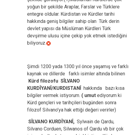
yoğun bir şekilde Araplar, Farslar ve Türklere
entegre oldular. Kürdistan ve Kürdler tarihi
hakkında geniş bilgiler sahip olan Türk derin
devlet yapısı da Müslüman Kürdleri Türk
devşirme ulusu içine çekip yok etmek istediğini
biliyoruz.
Şimdi 1200 yada 1300 yıl önce yaşamış ve farklı
kaynak ve dillerde farklı isimler altında bilinen
Kürd filozofu SÎLVANO
KURDÎYANÎ/KURDISTANÎ
hakkında bazı kısa
bilgiler vermek istiyorum.
( umut
ediyorum ki
Kürd gençleri ve tarihçileri bugünden sonra
filozof Silvano’ya hak ettiği değeri verirler)
SÎLVANO KURDÎYANÎ,
Sylwain de Qardu,
Silvano Corduen, Silwanos of Qardu vb bir çok