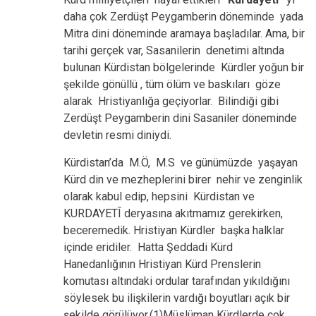
daha çok Zerdüşt Peygamberin döneminde yada
Mitra dini döneminde aramaya başladılar. Ama, bir
tarihi gerçek var, Sasanilerin denetimi altında
bulunan Kürdistan bölgelerinde Kürdler yoğun bir
şekilde gönüllü , tüm ölüm ve baskıları göze
alarak Hristiyanlığa geçiyorlar. Bilindiği gibi
Zerdüşt Peygamberin dini Sasaniler döneminde
devletin resmi diniydi.
Kürdistan’da M.Ö, M.S ve günümüzde yaşayan
Kürd din ve mezheplerini birer nehir ve zenginlik
olarak kabul edip, hepsini Kürdistan ve
KURDAYETÎ deryasına akıtmamız gerekirken,
beceremedik. Hristiyan Kürdler başka halklar
içinde eridiler. Hatta Şeddadi Kürd
Hanedanlığının Hristiyan Kürd Prenslerin
komutası altındaki ordular tarafından yıkıldığını
söylesek bu ilişkilerin vardığı boyutları açık bir
şekilde görülüyor.(1)Müslüman Kürdlerde çok