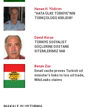
Hasan H. Yildirim
“HATA ÜLKE TÜRKİYE“NİN
TÜRKÇÜLÜĞÜ KİRLİDİR!
Davut Kurun
TÜRKİYE SOSYALİST
GÜÇLERİNE DOSTANE
SİTEMLERİMİZ VAR
Benav Zax
Email cache proves Turkish oil
minister’s links to Isis oil trade,
WikiLeaks claims
MAKALE OLUŞTURMA