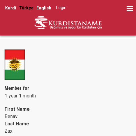
Skip
Log in
Kurdî
Türkçe
English
to
User
main
account
content
menu
Member for
1 year 1 month
First Name
Benav
Last Name
Zax