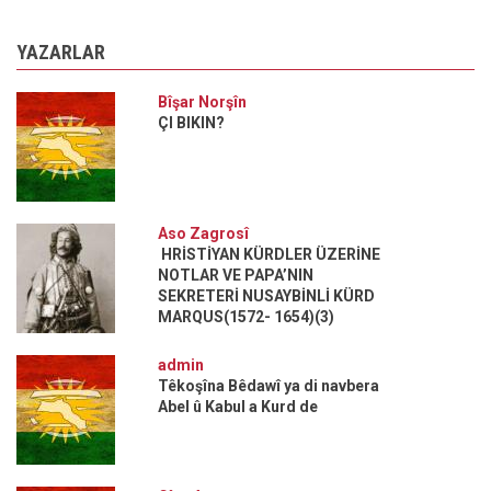
YAZARLAR
Bîşar Norşîn
ÇI BIKIN?
Aso Zagrosî
HRİSTİYAN KÜRDLER ÜZERİNE
NOTLAR VE PAPA’NIN
SEKRETERİ NUSAYBİNLİ KÜRD
MARQUS(1572- 1654)(3)
admin
Têkoşîna Bêdawî ya di navbera
Abel û Kabul a Kurd de