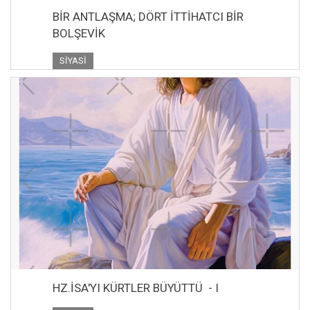
BİR ANTLAŞMA; DÖRT İTTİHATCI BİR
BOLŞEVİK
SIYASI
HZ.İSA'YI KÜRTLER BÜYÜTTÜ - I