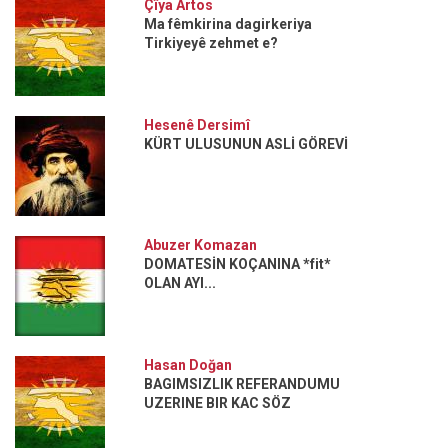
Çîya Artos
Ma fêmkirina dagirkeriya
Tirkiyeyê zehmet e?
Hesenê Dersimî
KÜRT ULUSUNUN ASLİ GÖREVİ
Abuzer Komazan
DOMATESİN KOÇANINA *fit*
OLAN AYI...
Hasan Doğan
BAGIMSIZLIK REFERANDUMU
UZERINE BIR KAC SÖZ