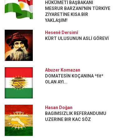
HÜKÜMETİ BAŞBAKANI
MESRUR BARZANİ'NİN TÜRKİYE
ZİYARETİNE KISA BİR
YAKLAŞIM!
Hesenê Dersimî
KÜRT ULUSUNUN ASLİ GÖREVİ
Abuzer Komazan
DOMATESİN KOÇANINA *fit*
OLAN AYI...
Hasan Doğan
BAGIMSIZLIK REFERANDUMU
UZERINE BIR KAC SÖZ