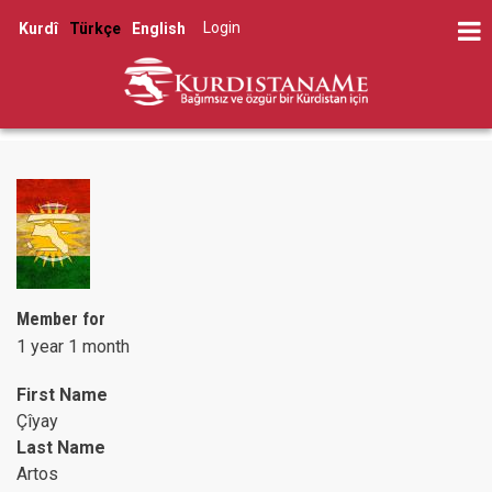
Skip
Log in
Kurdî
Türkçe
English
to
User
main
account
content
menu
Member for
1 year 1 month
First Name
Çîyay
Last Name
Artos