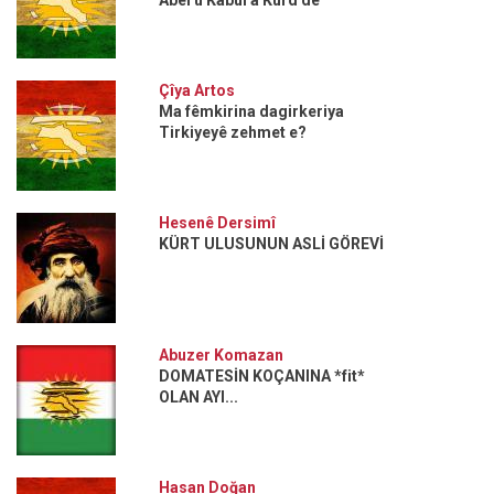
Abel û Kabul a Kurd de
Çîya Artos
Ma fêmkirina dagirkeriya
Tirkiyeyê zehmet e?
Hesenê Dersimî
KÜRT ULUSUNUN ASLİ GÖREVİ
Abuzer Komazan
DOMATESİN KOÇANINA *fit*
OLAN AYI...
Hasan Doğan