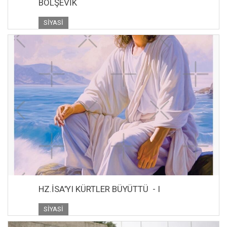
BOLŞEVİK
SIYASI
HZ.İSA'YI KÜRTLER BÜYÜTTÜ - I
SIYASI