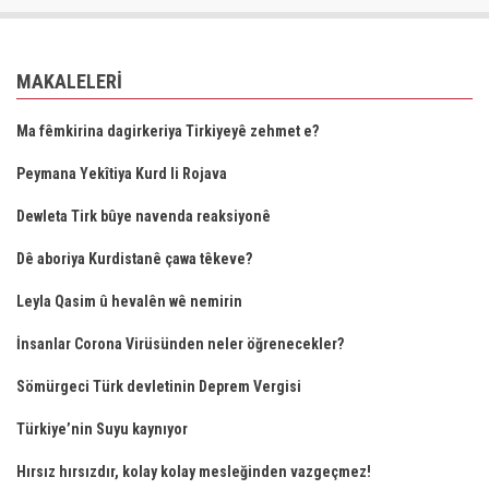
MAKALELERI
Ma fêmkirina dagirkeriya Tirkiyeyê zehmet e?
Peymana Yekîtiya Kurd li Rojava
Dewleta Tirk bûye navenda reaksiyonê
Dê aboriya Kurdistanê çawa têkeve?
Leyla Qasim û hevalên wê nemirin
İnsanlar Corona Virüsünden neler öğrenecekler?
Sömürgeci Türk devletinin Deprem Vergisi
Türkiye’nin Suyu kaynıyor
Hırsız hırsızdır, kolay kolay mesleğinden vazgeçmez!