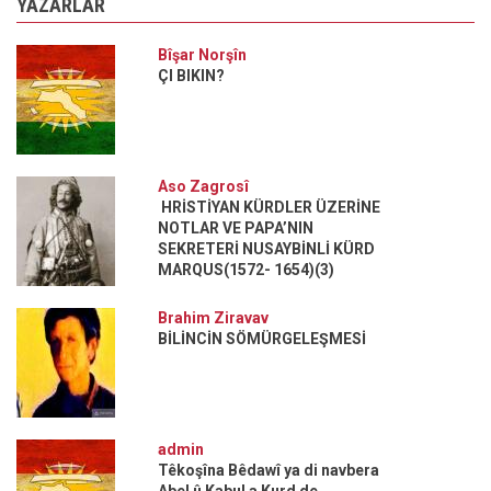
YAZARLAR
Bîşar Norşîn
ÇI BIKIN?
Aso Zagrosî
HRİSTİYAN KÜRDLER ÜZERİNE
NOTLAR VE PAPA’NIN
SEKRETERİ NUSAYBİNLİ KÜRD
MARQUS(1572- 1654)(3)
Brahim Ziravav
BİLİNCİN SÖMÜRGELEŞMESİ
admin
Têkoşîna Bêdawî ya di navbera