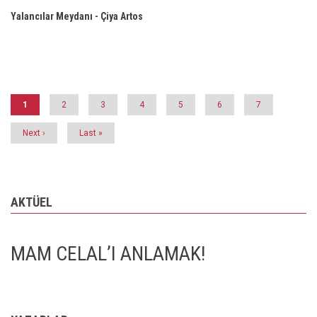
Yalancılar Meydanı - Çiya Artos
Pagination
Şu
1
Page
2
Page
3
Page
4
Page
5
Page
6
Page
7
an
kullanılan
sayfa
Next
Next ›
Last
Last »
page
page
AKTÜEL
MAM CELAL’I ANLAMAK!