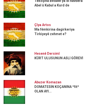
Têkoşîna Bêdawî ya di navbera
Abel û Kabul a Kurd de
Çîya Artos
Ma fêmkirina dagirkeriya
Tirkiyeyê zehmet e?
Hesenê Dersimî
KÜRT ULUSUNUN ASLİ GÖREVİ
Abuzer Komazan
DOMATESİN KOÇANINA *fit*
OLAN AYI...