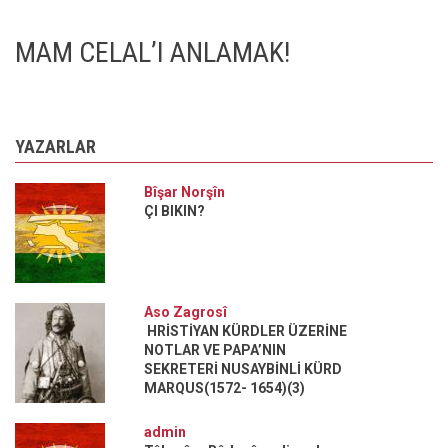
VE
ŞEYTAN'IN
AFEDİLMESİ
MAM CELAL’I ANLAMAK!
YAZARLAR
Bîşar Norşîn
ÇI BIKIN?
Aso Zagrosî
HRİSTİYAN KÜRDLER ÜZERİNE
NOTLAR VE PAPA’NIN
SEKRETERİ NUSAYBİNLİ KÜRD
MARQUS(1572- 1654)(3)
admin