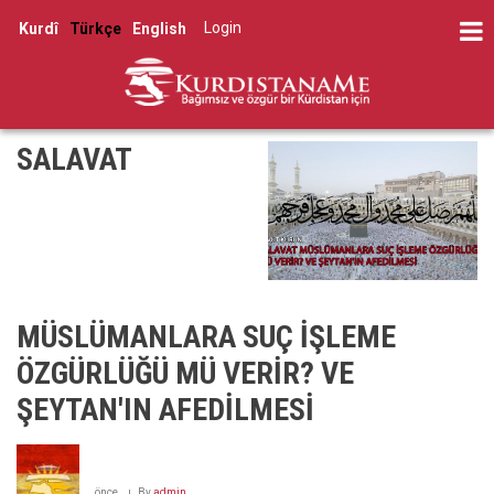
Skip
Log in
Kurdî
Türkçe
English
to
User
main
account
content
menu
SALAVAT
MÜSLÜMANLARA SUÇ İŞLEME
ÖZGÜRLÜĞÜ MÜ VERİR? VE
ŞEYTAN'IN AFEDİLMESİ
önce
By
admin