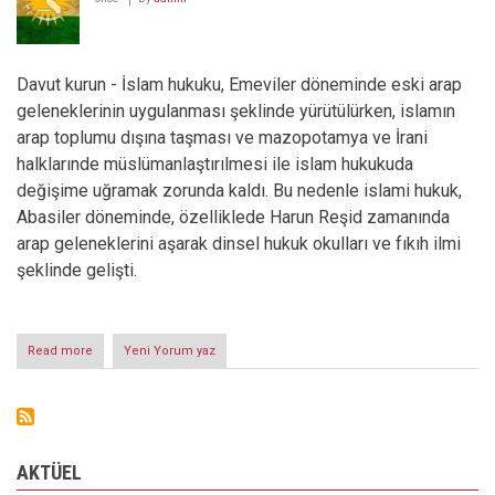
Davut kurun - İslam hukuku, Emeviler döneminde eski arap
geleneklerinin uygulanması şeklinde yürütülürken, islamın
arap toplumu dışına taşması ve mazopotamya ve İrani
halklarınde müslümanlaştırılmesi ile islam hukukuda
değişime uğramak zorunda kaldı. Bu nedenle islami hukuk,
Abasiler döneminde, özelliklede Harun Reşid zamanında
arap geleneklerini aşarak dinsel hukuk okulları ve fıkıh ilmi
şeklinde gelişti.
Read more
about
Yeni Yorum yaz
SALAVAT
MÜSLÜMANLARA
SUÇ
İŞLEME
ÖZGÜRLÜĞÜ
MÜ
AKTÜEL
VERİR?