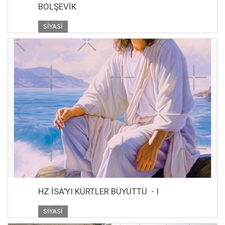
BOLŞEVİK
SIYASI
HZ.İSA'YI KÜRTLER BÜYÜTTÜ - I
SIYASI