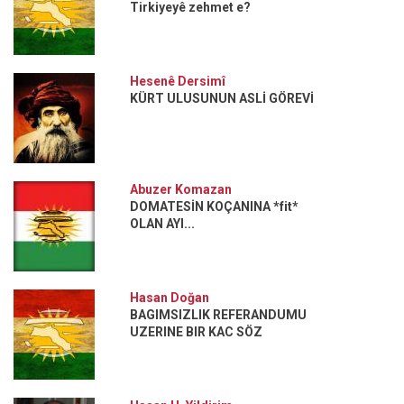
Tirkiyeyê zehmet e?
Hesenê Dersimî
KÜRT ULUSUNUN ASLİ GÖREVİ
Abuzer Komazan
DOMATESİN KOÇANINA *fit*
OLAN AYI...
Hasan Doğan
BAGIMSIZLIK REFERANDUMU
UZERINE BIR KAC SÖZ