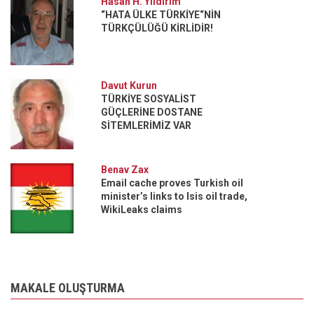
Hasan H. Yildirim
“HATA ÜLKE TÜRKİYE“NİN
TÜRKÇÜLÜĞÜ KİRLİDİR!
Davut Kurun
TÜRKİYE SOSYALİST
GÜÇLERİNE DOSTANE
SİTEMLERİMİZ VAR
Benav Zax
Email cache proves Turkish oil
minister’s links to Isis oil trade,
WikiLeaks claims
MAKALE OLUŞTURMA