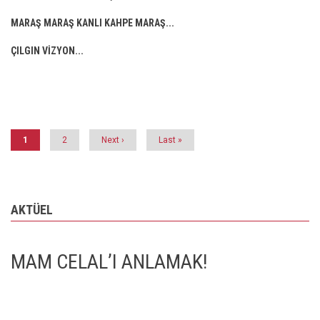
MARAŞ MARAŞ KANLI KAHPE MARAŞ...
ÇILGIN VİZYON...
Pagination
Şu
1
Page
2
Next
Next ›
Last
Last »
an
page
page
kullanılan
sayfa
AKTÜEL
MAM CELAL’I ANLAMAK!