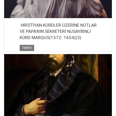
HRİSTİYAN KÜRDLER ÜZERİNE NOTLAR
VE PAPA’NIN SEKRETERİ NUSAYBİNLİ
KÜRD MARQUS(1572- 1654)(3)
TARIH