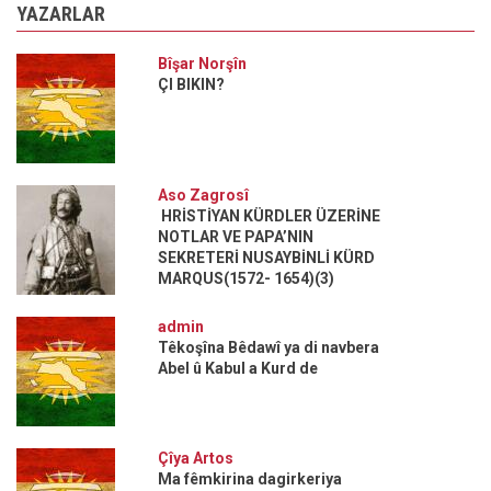
YAZARLAR
Bîşar Norşîn
ÇI BIKIN?
Aso Zagrosî
HRİSTİYAN KÜRDLER ÜZERİNE
NOTLAR VE PAPA’NIN
SEKRETERİ NUSAYBİNLİ KÜRD
MARQUS(1572- 1654)(3)
admin
Têkoşîna Bêdawî ya di navbera
Abel û Kabul a Kurd de
Çîya Artos
Ma fêmkirina dagirkeriya