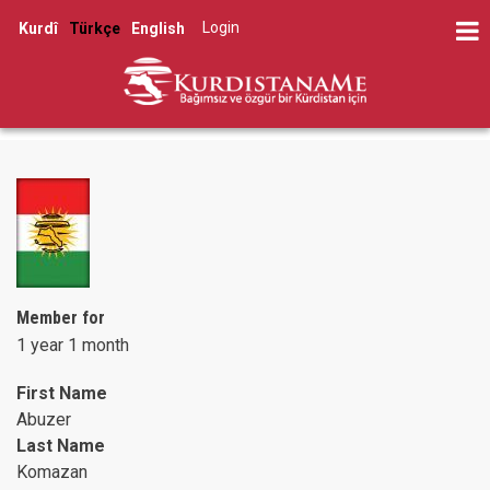
Skip
Log in
Kurdî
Türkçe
English
to
User
main
account
content
menu
Member for
1 year 1 month
First Name
Abuzer
Last Name
Komazan