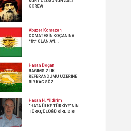
KÜRT ULUSUNUN ASLİ
GÖREVİ
Abuzer Komazan
DOMATESİN KOÇANINA
*fit* OLAN AYI...
Hasan Doğan
BAGIMSIZLIK
REFERANDUMU UZERINE
BIR KAC SÖZ
Hasan H. Yildirim
“HATA ÜLKE TÜRKİYE“NİN
TÜRKÇÜLÜĞÜ KİRLİDİR!