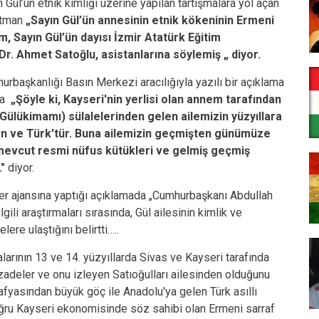
ül’ün etnik kimliği üzerine yapılan tartışmalara yol açan
ıtman
„Sayın Gül’ün annesinin etnik kökeninin Ermeni
, Sayın Gül’ün dayısı İzmir Atatürk Eğitim
Dr. Ahmet Satoğlu, asistanlarına söylemiş
„ diyor.
rbaşkanlığı Basın Merkezi aracılığıyla yazılı bir açıklama
nda
„Şöyle ki, Kayseri'nin yerlisi olan annem tarafından
Gülükimamı) sülalelerinden gelen ailemizin yüzyıllara
an ve Türk'tür. Buna ailemizin geçmişten günümüze
, mevcut resmi nüfus kütükleri ve gelmiş geçmiş
"
diyor.
er ajansına yaptığı açıklamada „Cumhurbaşkanı Abdullah
lgili araştırmaları sırasında, Gül ailesinin kimlik ve
lere ulaştığını belirtti…..
alarının 13 ve 14. yüzyıllarda Sivas ve Kayseri tarafında
afzadeler ve onu izleyen Satıoğulları ailesinden olduğunu
rafyasından büyük göç ile Anadolu'ya gelen Türk asıllı
doğru Kayseri ekonomisinde söz sahibi olan Ermeni sarraf