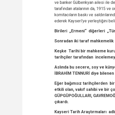
ve banker Gülbenkyan ailesi ile de
tarafından atalarının da, 1915 ve
komitacıların baskı ve saldırıların
ederek Kayseri'ye yerleştiğini beli
Birileri „Ermeni“ diğerleri „T
Sonradan iki taraf mahkemelik o
Keşke Tarihi bir mahkeme kuruls
tarihçiler tarafından inceleme
Aslında bu secere, soy ve küny
İBRAHİM TENNURİ diye bilenen
Eğer bağımsız tarihçilerden bi
etkili olan, vakıf sahibi ve bi
GÜPGÜPOĞULLARI, GAVREMOĞULLA
çıkardı.
Kayseri Tarih Araştırmaları ad