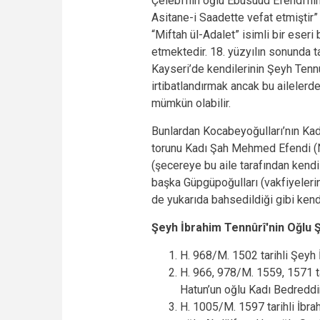
Çelebi’nin oğlu Ebusuud Efendi’ni
Asitane-i Saadette vefat etmiştir” 
“Miftah ül-Adalet” isimli bir eser
etmektedir. 18. yüzyılın sonunda t
Kayseri’de kendilerinin Şeyh Tenn
irtibatlandırmak ancak bu aileler
mümkün olabilir.
Bunlardan Kocabeyoğulları’nın Kad
torunu Kadı Şah Mehmed Efendi (Na
(şecereye bu aile tarafından kendil
başka Güpgüpoğulları (vakfiyelerin
de yukarıda bahsedildiği gibi kendi
Şeyh İbrahim Tennûrî'nin Oğlu Ş
H. 968/M. 1502 tarihli Şeyh 
H. 966, 978/M. 1559, 1571 ta
Hatun’un oğlu Kadı Bedredd
H. 1005/M. 1597 tarihli İbrah