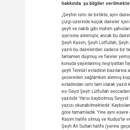
hakkında şu bilgiler verilmekte
„Şeyhin ismi ile birlikte, aynı dai
çizgi üzerinde küçük daireler içeri
şeyh ve nakib gibi mühim şahısları
içerisine alınmıştır, ancak bu dai
Şeyh Kasım, Şeyh Lütfullah, Şeyh A
yazılı bu dairelerden sadece bir ta
tamamen düşmüş ve fareler yemiştir
konuda yayınlanmış neşriyattan fa
şeyh Tennûrî evladının bazılarına 
şecereden sağlamken alınmış kopy
evladından ismi tam olarak yazılı k
es-Seyd Şeyh Lütfullah seccadeniş
yazılıdır. Yarısı kaybolmuş Seyyi
yazısı okunabilmektedir. Kaybolan 
göre tamamladık. Yine aynı esere
Kasım halife olmuş ve Kudüs’te vef
Şeyh Ali Sultan halife (yerine geçe