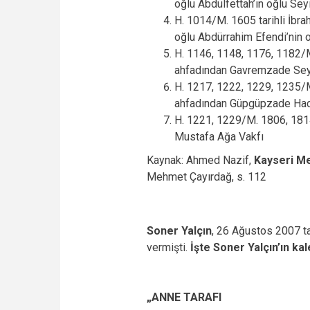
oğlu Abdülfettah’ın oğlu Se
H. 1014/M. 1605 tarihli İbra
oğlu Abdürrahim Efendi’nin
H. 1146, 1148, 1176, 1182/M
ahfadından Gavremzade Seyi
H. 1217, 1222, 1229, 1235/M
ahfadından Güpgüpzade Hacı
H. 1221, 1229/M. 1806, 1814
Mustafa Ağa Vakfı
Kaynak: Ahmed Nazif,
Kayseri Me
Mehmet Çayırdağ, s. 112
Soner Yalçın
, 26 Ağustos 2007 ta
vermişti.
İşte Soner Yalçın’ın ka
„ANNE TARAFI