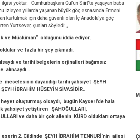
 ilgisi yoktur.
Cumhurbaşkanı Gül'ün Siirt'te yaşayan baba
 onu izleyen yıllarda yaşanan büyük göç esnasında Ermeni
dan kurtulmak için daha güvenli olan İç Anadolu'ya göç
rten Yurtsever, şunları söyledi: „
ürk ve Müslüman“ olduğunu iddia ediyor.
ldular ve fazla bir şey çıkmadı.
aydı ve tarihi belgelerin orjinalleri bağımsız
ye alınsaydı…
e meselesinin dayandığı tarihi şahsiyet ŞEYH
 ŞEYH İBRAHİM HÜSEYİN SİVASİDİR..
M
r heyet oluşturmuş olsaydı, bugün Kayseri’de hala
r çok şahsiyet yetiştiren ŞAHOĞULLARI,
RI ve daha bir çok ailenin KÜRD oldukları ortaya
lı eserin 2. Cildinde ŞEYH İBRAHİM TENNURİ’nin ailesi
Ç