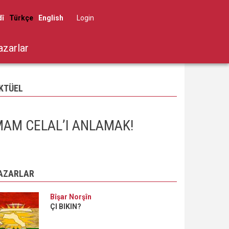
dî
Türkçe
English
Log in
User
account
azarlar
menu
KTÜEL
AM CELAL’I ANLAMAK!
AZARLAR
Bîşar Norşîn
ÇI BIKIN?