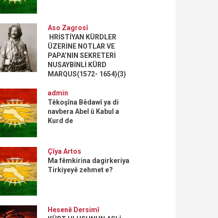
Aso Zagrosî
HRİSTİYAN KÜRDLER
ÜZERİNE NOTLAR VE
PAPA’NIN SEKRETERİ
NUSAYBİNLİ KÜRD
MARQUS(1572- 1654)(3)
admin
Têkoşîna Bêdawî ya di
navbera Abel û Kabul a
Kurd de
Çîya Artos
Ma fêmkirina dagirkeriya
Tirkiyeyê zehmet e?
Hesenê Dersimî