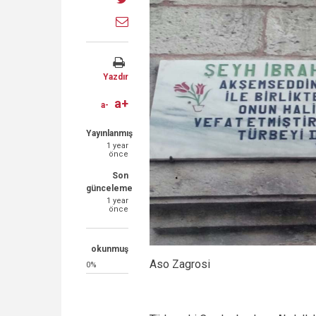
Facebook
on
Share
Twitter
through
email
Yazdır
a+
a-
Yayınlanmış
1 year
önce
Son
günceleme
1 year
önce
okunmuş
Aso Zagrosi
0%