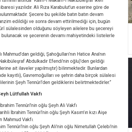
n isminin altında “Kaim-i Makam-ı Nakibüleşraf iken
ibaresi yazılıdır. Ali Rıza Karabulut’un eserine göre de
i bulunmaktadır. Şecere bu şekilde batın batın devam
anzim edildiği ve sonra devam ettirilmediği için, bugün
ûrî sülalesinden olduğunu söyleyen ailelere bu şecereyi
de bulunacak ve şecerenin devamı mahiyetindeki listelerle
ı Mahmud’dan geldiği, Şahoğulları’nın Hatice Ana’nın
kibüleşraf Abdulkadir Efendi’nin oğlu)’den geldiği
erine ait ilaveler yapılmıştır) bilinmektedir. Bunlardan
de kayıtlı), Gavremoğulları ve şehrin daha birçok sülalesi
lerinin Şeyh Tennûrî’den geldiklerini belirtmektedirler.“
eyh Lütfullah Vakfı
İbrahim Tennûrî’nin oğlu Şeyh Ali Vakfı
rihli İbrahim Tennûrî’nin oğlu Şeyh Kasım’ın kızı Aişe
in Mahmud Vakfı.
im Tennûrî’nin oğlu Şeyh Ali’nin oğlu Nimetullah Çelebi’nin
,