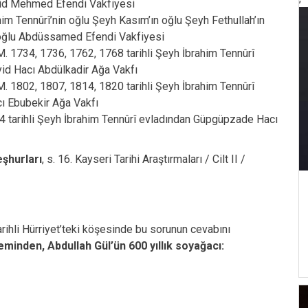
yid Mehmed Efendi Vakfiyesi
him Tennûrî’nin oğlu Şeyh Kasım’ın oğlu Şeyh Fethullah’ın
 oğlu Abdüssamed Efendi Vakfiyesi
. 1734, 1736, 1762, 1768 tarihli Şeyh İbrahim Tennûrî
d Hacı Abdülkadir Ağa Vakfı
. 1802, 1807, 1814, 1820 tarihli Şeyh İbrahim Tennûrî
 Ebubekir Ağa Vakfı
 tarihli Şeyh İbrahim Tennûrî evladından Güpgüpzade Hacı
şhurları
, s. 16. Kayseri Tarihi Araştırmaları / Cilt II /
rihli Hürriyet’teki köşesinde bu sorunun cevabını
leminden, Abdullah Gül’ün 600 yıllık soyağacı: