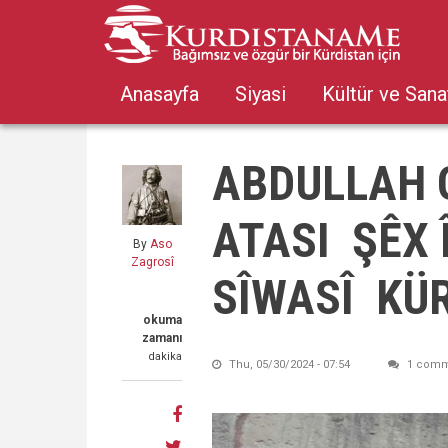
Skip
to
main
content
Anasayfa
Siyasi
Kültür ve Sana
ABDULLAH G
ATASI ŞÊX 
By
Aso
Zagrosî
SÎWASÎ KÜ
okuma
zamanı
dakika
Thu, 05/30/2024 - 07:54
1 comm
Share
on
Share