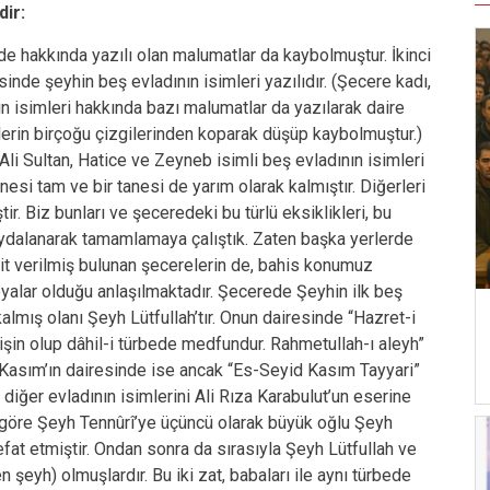
dir:
rede hakkında yazılı olan malumatlar da kaybolmuştur. İkinci
sinde şeyhin beş evladının isimleri yazılıdır. (Şecere kadı,
n isimleri hakkında bazı malumatlar da yazılarak daire
relerin birçoğu çizgilerinden koparak düşüp kaybolmuştur.)
li Sultan, Hatice ve Zeyneb isimli beş evladının isimleri
nesi tam ve bir tanesi de yarım olarak kalmıştır. Diğerleri
. Biz bunları ve şeceredeki bu türlü eksiklikleri, bu
ydalanarak tamamlamaya çalıştık. Zaten başka yerlerde
ait verilmiş bulunan şecerelerin de, bahis konumuz
alar olduğu anlaşılmaktadır. Şecerede Şeyhin ilk beş
almış olanı Şeyh Lütfullah’tır. Onun dairesinde “Hazret-i
in olup dâhil-i türbede medfundur. Rahmetullah-ı aleyh”
d Kasım’ın dairesinde ise ancak “Es-Seyid Kasım Tayyari”
diğer evladının isimlerini Ali Rıza Karabulut’un eserine
 göre Şeyh Tennûrî’ye üçüncü olarak büyük oğlu Şeyh
at etmiştir. Ondan sonra da sırasıyla Şeyh Lütfullah ve
n şeyh) olmuşlardır. Bu iki zat, babaları ile aynı türbede