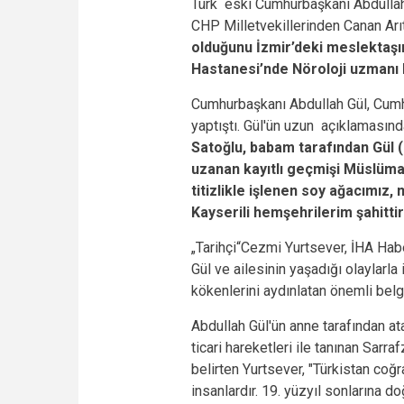
Türk eski Cumhurbaşkanı Abdullah G
CHP Milletvekillerinden Canan Ar
olduğunu
İzmir’deki meslektaşım
Hastanesi’nde Nöroloji uzmanı 
Cumhurbaşkanı Abdullah Gül, Cumhu
yaptıştı. Gül'ün uzun açıklaması
Satoğlu, babam tarafından Gül (
uzanan kayıtlı geçmişi Müslüm
titizlikle işlenen soy ağacımız
Kayserili hemşehrilerim şahittir.
„Tarihçi“Cezmi Yurtsever, İHA Hab
Gül ve ailesinin yaşadığı olaylarla i
kökenlerini aydınlatan önemli belge
Abdullah Gül'ün anne tarafından at
ticari hareketleri ile tanınan Sarr
belirten Yurtsever, "Türkistan coğ
insanlardır. 19. yüzyıl sonlarına 