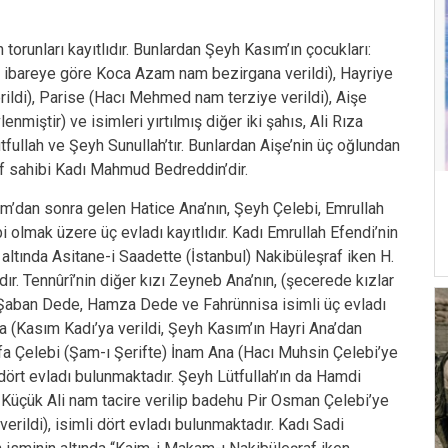
torunları kayıtlıdır. Bunlardan Şeyh Kasım’ın çocukları:
an ibareye göre Koca Azam nam bezirgana verildi), Hayriye
ildi), Parise (Hacı Mehmed nam terziye verildi), Aişe
miştir) ve isimleri yırtılmış diğer iki şahıs, Ali Rıza
fullah ve Şeyh Sunullah’tır. Bunlardan Aişe’nin üç oğlundan
ıf sahibi Kadı Mahmud Bedreddin’dir.
’dan sonra gelen Hatice Ana’nın, Şeyh Çelebi, Emrullah
 olmak üzere üç evladı kayıtlıdır. Kadı Emrullah Efendi’nin
 altında Asitane-i Saadette (İstanbul) Nakibüleşraf iken H.
ır. Tennûrî’nin diğer kızı Zeyneb Ana’nın, (şecerede kızlar
) Şaban Dede, Hamza Dede ve Fahrünnisa isimli üç evladı
ma (Kasım Kadı’ya verildi, Şeyh Kasım’ın Hayri Ana’dan
afa Çelebi (Şam-ı Şerifte) İnam Ana (Hacı Muhsin Çelebi’ye
 dört evladı bulunmaktadır. Şeyh Lütfullah’ın da Hamdi
l Küçük Ali nam tacire verilip badehu Pir Osman Çelebi’ye
verildi), isimli dört evladı bulunmaktadır. Kadı Sadi