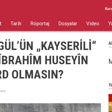
Kur
t
Tarih
Röportaj
Dosyalar
Video
Y
ÜL’ÜN „KAYSERİLİ“
A
ÎBRAHÎM HUSEYÎN
M
RD OLMASIN?
Y
ent