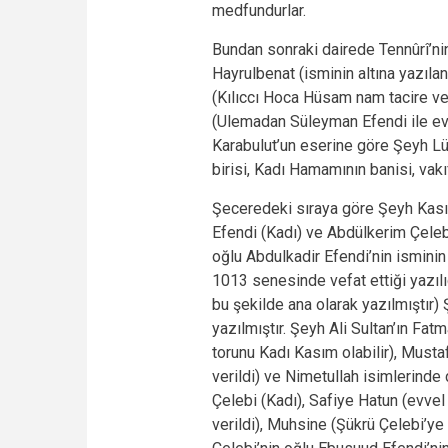
medfundurlar.
Bundan sonraki dairede Tennûrî’nin 
Hayrulbenat (isminin altına yazıl
(Kılıccı Hoca Hüsam nam tacire ver
(Ulemadan Süleyman Efendi ile evlen
Karabulut’un eserine göre Şeyh Lüt
birisi, Kadı Hamamının banisi, vak
Şeceredeki sıraya göre Şeyh Kasım
Efendi (Kadı) ve Abdülkerim Çelebi
oğlu Abdulkadir Efendi’nin isminin
1013 senesinde vefat ettiği yazılıd
bu şekilde ana olarak yazılmıştır
yazılmıştır. Şeyh Ali Sultan’ın Fat
torunu Kadı Kasım olabilir), Must
verildi) ve Nimetullah isimlerinde
Çelebi (Kadı), Safiye Hatun (evve
verildi), Muhsine (Şükrü Çelebi’ye 