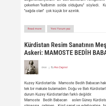
çekerken "kalbimin solda olduğunu" söyledi.. K
"sağda olan" çok küçük bir azınlık.
Read more
about
Yeni Yorum yaz
FİDEL KASTRO’DA
ÖLDÜ!!!
Kürdistan Resim Sanatının Me
Askeri: MAMOSTE BEDİH BA
önce
By
Aso Zagrosî
Kuzey Kürdistan’da Mamoste Bedih Babacan ha
tek bir makale bulamadım. Doğu ve Batı Kürdista
durum Kuzey Kürdistan’dan farklı değildir.
Mamoste Bedih Babacan aslen Güney Kürdista
olmasına rağmen, Kürd sanat ve edebiyatına b