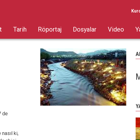
Kur
t
Tarih
Röportaj
Dosyalar
Video
Y
A
M
Y
V de
 nasıl ki,