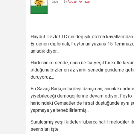
önce
By
Abuzer Komazan
(Sîverekli)
(2-
son)
Haydut Devlet TC nin değişik dozda kavallarında
Er denen diplomalı; Feytonun yüzünü 15 Temmuz
anladık diyor...
Hadi canım sende, onun ne tür yeşil bir kelle kesic
olduğunu bizler en az yirmi senedir gündeme geti
duruyoruz...
Bu Savaş Barkçin türdaşı danışman, ancak kendisi
yiyebileceği demogojilerine devam ediyor; Feyto
haricindeki Cemaatler de fırsat düştüğünde aynı ş
yapmaya yeltenebilirlermiş...
Sürüleşmiş yeşil kitleleri kibarca hafif melodiler i
seansları işte.