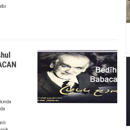
albi
şhul
BACAN
kkında
n’da
nlı
,
üyük