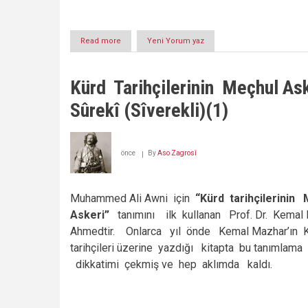
Read more
about
Yeni Yorum yaz
HUZUR
KISTASI...
Kürd Tarihçilerinin Meçhul A
Sûrekî (Sîverekli)(1)
önce
By
Aso Zagrosî
Muhammed Ali Awni için
“Kürd tarihçilerinin
Askeri”
tanımını ilk kullanan Prof. Dr. Kema
Ahmedtir. Onlarca yıl önde Kemal Mazhar’ın 
tarihçileri üzerine yazdığı kitapta bu tanımlama
dikkatimi çekmiş ve hep aklımda kaldı.