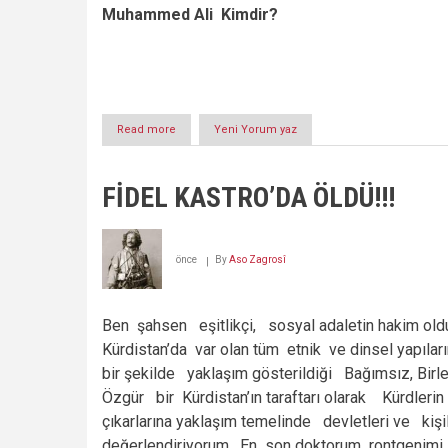
Muhammed Ali Kimdir?
Read more
about
Yeni Yorum yaz
Kürd
Tarihçilerinin
Meçhul
FİDEL KASTRO’DA ÖLDÜ!!!
Askeri:
Muhammed
Ali
Awni
önce
By
Aso Zagrosî
Sûrekî
(Sîverekli)
(1)
Ben şahsen eşitlikçi, sosyal adaletin hakim old
Kürdistan’da var olan tüm etnik ve dinsel yapılar
bir şekilde yaklaşım gösterildiği Bağımsız, Birl
Özgür bir Kürdistan’ın taraftarı olarak Kürdlerin
çıkarlarına yaklaşım temelinde devletleri ve kişi
değerlendiriyorum. En son doktorum rontgenimi