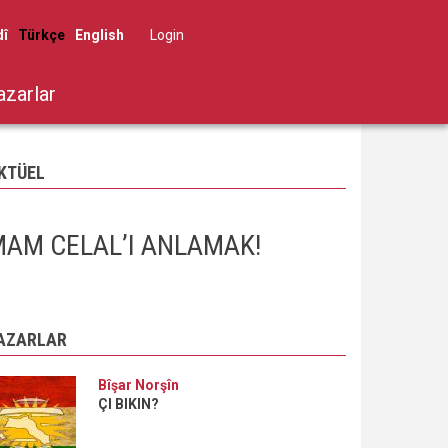
dî
Türkçe
English
Log in
User
account
azarlar
menu
KTÜEL
AM CELAL’I ANLAMAK!
AZARLAR
Bîşar Norşîn
ÇI BIKIN?