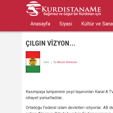
Skip
to
main
content
Anasayfa
Siyasi
Kültür ve Sana
ÇILGIN VİZYON...
önce
By
Abuzer Komazan
Kasımpaşa lumpeninin yeşil taşeronları Kanal A T
nihayet yumurtladılar...
Ortadoğu Federal islam devletleri istiyorlar.. AB de