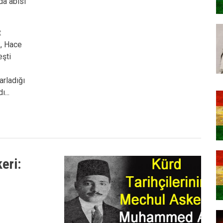
da abisi
t
k, Hace
eşti
arladığı
...
eri: