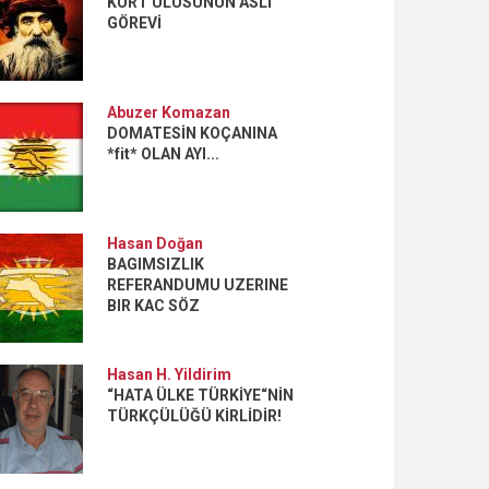
KÜRT ULUSUNUN ASLİ
GÖREVİ
Abuzer Komazan
DOMATESİN KOÇANINA
*fit* OLAN AYI...
Hasan Doğan
BAGIMSIZLIK
REFERANDUMU UZERINE
BIR KAC SÖZ
Hasan H. Yildirim
“HATA ÜLKE TÜRKİYE“NİN
TÜRKÇÜLÜĞÜ KİRLİDİR!