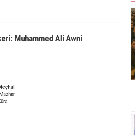
skeri: Muhammed Ali Awni
 Meçhul
l Mazhar
Kürd