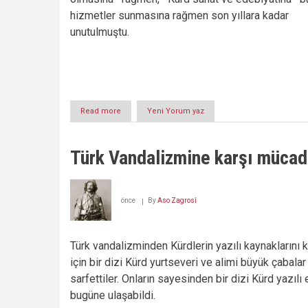
hizmetler sunmasına rağmen son yıllara kadar
unutulmuştu.
Read more
about
Yeni Yorum yaz
Kürdistan
Resim
Sanatının
Türk Vandalizmine karşı mücad
Meşhul
Askeri:
MAMOSTE
BEDİH
önce
By
Aso Zagrosî
BABACAN
Türk vandalizminden Kürdlerin yazılı kaynaklarını 
için bir dizi Kürd yurtseveri ve alimi büyük çabalar
sarfettiler. Onların sayesinden bir dizi Kürd yazılı 
bugüne ulaşabildi.