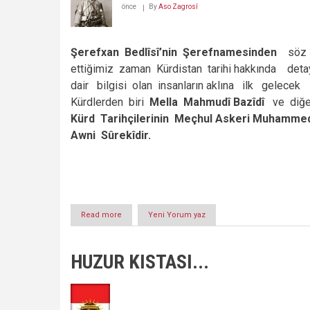
önce
By
Aso Zagrosî
Şerefxan Bedlîsî’nin
Şerefnamesinden
söz
ettiğimiz zaman Kürdistan tarihi hakkında deta
dair bilgisi olan insanların aklına ilk gelecek
Kürdlerden biri
Mella Mahmud
î Bazîdî
ve diğe
Kürd Tarihçilerinin Meçhul Askeri Muham
med
Awni S
ûrekîdir.
Read more
about
Yeni Yorum yaz
Kürd
Tarihçilerinin
Meçhul
HUZUR KISTASI...
Askeri:
Muhammed
Ali
Awni
Sûrekî