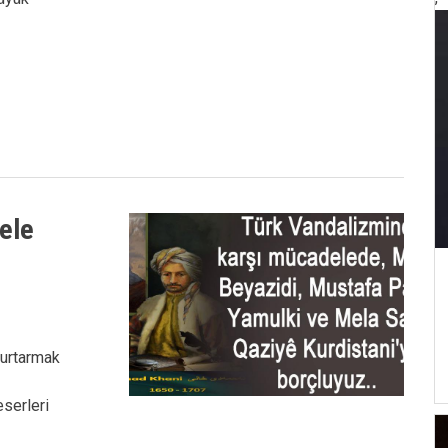
ele
kurtarmak
eserleri