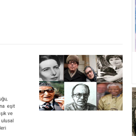
uğu,
ına eşit
eşik ve
 ulusal
leri