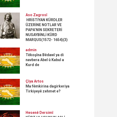
Aso Zagrosî
HRİSTİYAN KÜRDLER
ÜZERİNE NOTLAR VE
PAPA’NIN SEKRETERİ
NUSAYBİNLİ KÜRD
MARQUS(1572- 1654)(3)
admin
Têkoşîna Bêdawî ya di
navbera Abel û Kabul a
Kurd de
Çîya Artos
Ma fêmkirina dagirkeriya
Tirkiyeyê zehmet e?
Hesenê Dersimî