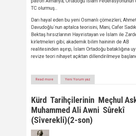
patron Almanya; Ortadoğu islam Federasyonunun 
TC olurmuş...
Darı hayal eden bu yeni Osmanlı çömezleri; Ahme
Davudoğlu´nun aptalca teorisini, Mani, Cafer Sadı
Bektaş hırsızlarının Hayıristayan ve İslam ile Zard
kirletmeleri gibi; akademik bilim haininin de AB
realitesinden aşırıp, İslam Ortadoğu bataklığına uy
revize teori nihayet açıktan dillendirilmeye başlandı
Read more
about
Yeni Yorum yaz
ÇILGIN
VİZYON...
Kürd Tarihçilerinin Meçhul Ask
Muhammed Ali Awni Sûrekî
(Sîverekli)(2-son)