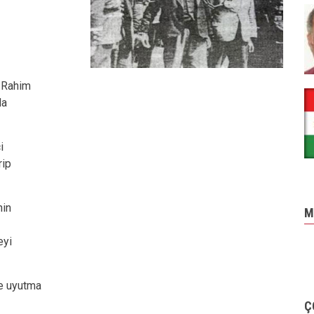
n Rahim
da
i
rip
nin
M
eyi
le uyutma
Ç