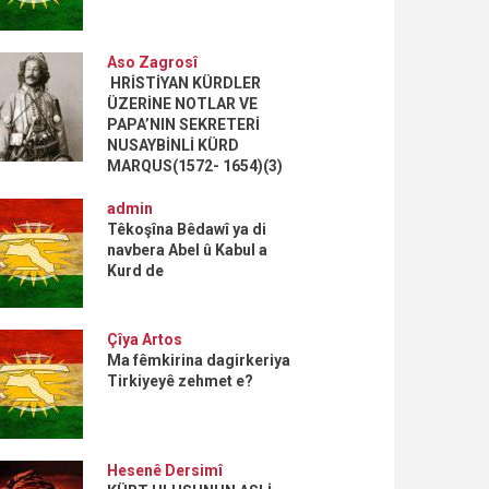
Aso Zagrosî
HRİSTİYAN KÜRDLER
ÜZERİNE NOTLAR VE
PAPA’NIN SEKRETERİ
NUSAYBİNLİ KÜRD
MARQUS(1572- 1654)(3)
admin
Têkoşîna Bêdawî ya di
navbera Abel û Kabul a
Kurd de
Çîya Artos
Ma fêmkirina dagirkeriya
Tirkiyeyê zehmet e?
Hesenê Dersimî