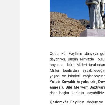
Qedemxêr Feylî’nin dünyaya geld
dayanıyor. Bugün elimizde bulu
boyunca Kürd Mirleri tarafında
Mirleri bunlardan sayabileceği
yaşadı ve isimleri çağlar boyun
Yutab Xuwahir Aryoberzin, De
annesi), Bibi Meryem Baxtiyari
daha başka kadınları sayabiliriz.
Qedemxêr Feylî’
nin doğum ve ö