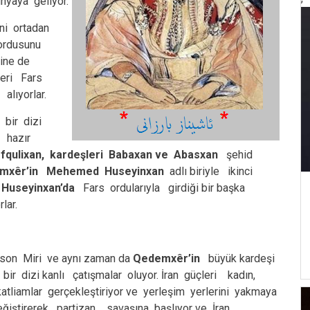
yaya geliyor.
ini ortadan
 ordusunu
rine de
leri Fars
 alıyorlar.
 bir dizi
 hazır
fqulixan, kardeşleri Babaxan ve Abasxan
şehid
mxêr’in Mehemed Huseyinxan
adlı biriyle ikinci
Huseyinxan’da
Fars ordularıyla girdiği bir başka
lar.
n son Miri ve aynı zaman da
Qedemxêr’in
büyük kardeşi
bir dizi kanlı çatışmalar oluyor. İran güçleri kadın,
tliamlar gerçekleştiriyor ve yerleşim yerlerini yakmaya
eğiştirerek partizan savaşına başlıyor ve İran