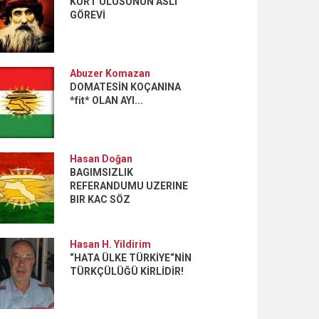
KÜRT ULUSUNUN ASLİ
GÖREVİ
Abuzer Komazan
DOMATESİN KOÇANINA
*fit* OLAN AYI...
Hasan Doğan
BAGIMSIZLIK
REFERANDUMU UZERINE
BIR KAC SÖZ
Hasan H. Yildirim
“HATA ÜLKE TÜRKİYE“NİN
TÜRKÇÜLÜĞÜ KİRLİDİR!