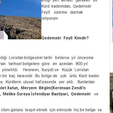
ettiği yeri alması gereken bir
Kürd kadınından, Qedemxêr
Feylî üzerine durmak
istiyorum.
Qedemxêr Feylî Kimdir?
iği Loristan bölgesinin tarihi binlerce yıl öncesine
nan tarihsel belgelere göre en azından 800 yıl
n yönetildi. Hesnewi, Xurşidi ve Küçük Loristan
m bir kaç tanesidir. Bu bölge de çok ünlü Kürd kadını
ca Kürdlerin ulusal hafızasında yer aldı.. Bunlardan
wlet Xatun, Meryem Bêgîm
(Kerimxan Zendi’n
, Melike Sureya İsfendiyar Baxtiyari, Qedemx
êr
ve
lüm gününü tespit etmek için elimizde hiç bir belge ve