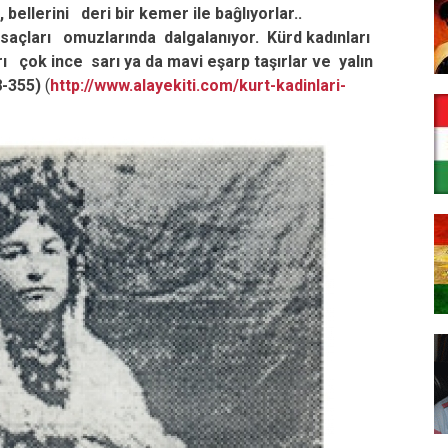
, bellerini deri bir kemer ile baĝlıyorlar..
 saçları omuzlarında dalgalanıyor. Kürd kadınları
ı çok ince sarı ya da mavi eşarp taşırlar ve yalın
8-355)
(
http://www.alayekiti.com/kurt-kadinlari-