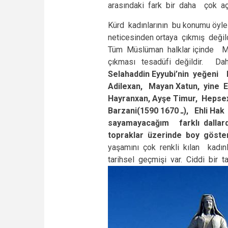
arasındaki fark bir daha çok açı
Kürd kadınlarının bu konumu öyle
neticesinden ortaya çıkmış değil
Tüm Müslüman halklar içinde Mes
çıkması tesadüfi değildir. Da
Selahaddin Eyyubi’nin yeğeni
Adilexan, Mayan Xatun, yine E
Hayranxan, Ayşe Timur, Hepse
Barzani(
1590
1670), Ehli Hak önderlerinden Melekcan ve burada isimlerini
ـ
sayamayacağım farklı dallar
topraklar üzerinde boy göste
yaşamını çok renkli kılan kadınl
tarihsel geçmişi var. Ciddi bir ta