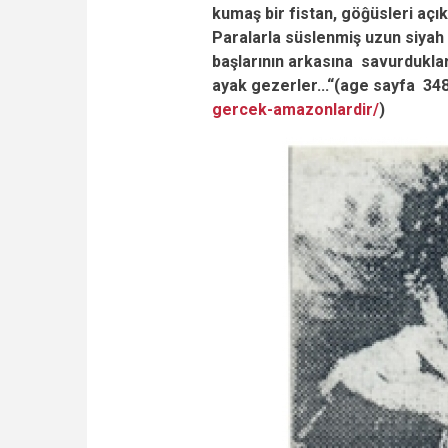
kumaş bir fistan, göĝüsleri açık
Paralarla süslenmiş uzun siyah
başlarının arkasına savurduklar
ayak gezerler...“(age sayfa 34
gercek-amazonlardir/
)