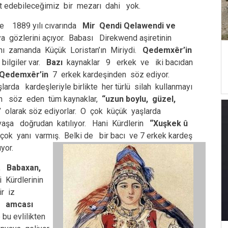
et edebileceğimiz bir mezarı dahi yok.
e 1889 yılı cıvarında
Mir Qendi Qelawendi ve
a gözlerini açıyor. Babası Direkwend aşiretinin
ynı zamanda Küçük Loristan’ın Miriydi.
Qedemxêr’in
ilgiler var.
Bazı
kaynaklar 9 erkek ve iki bacıdan
Qedemxêr’in
7 erkek kardeşinden söz ediyor.
arda kardeşleriyle birlikte her türlü silah kullanmayı
an söz eden tüm kaynaklar,
“uzun boylu, güzel,
”
olarak söz ediyorlar. O çok küçük yaşlarda
savaşa doğrudan katılıyor. Hani Kürdlerin
“Xuşkek û
k yanı varmış. Belki de bir bacı ve 7 erkek kardeş
yor.
 ,
Babaxan,
 Kürdlerinin
ir iz
a amcası
 bu evlilikten
,