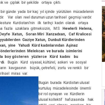
k ve çıplak bir şekilde ortaya çıktı.
 bir günde yada bir kaç yıl içinde yürütülen mücadelenin
dir. Var olan reel durumun uzun tarihsel geçmişi vardır.
ture Kurdistani’nin ilk tarihçi kadın olarak ortaya
ha fazla uzaklara gitmeksizin, M.S
Hewlerli Helena,
 Deyfe Xatun, Soran Miri Xanzadxan, Caf Kralicesi
yyubilerden Gaziye Xatun, Dunbuli Kürdlerinden
xan, yine Yahudi Kürd kadınlarından Aşinaz
da boy gösteren yüzlerce Kürd kadını bu
rdi
. Bugün Kürd siyasal, kültürel, askeri ve sosyal
arın kavgasının büyük, çetrefeli, zorlu ve renkli bir
rihsel miras var.
Bugün burada Kürdistan ulusal
kurtuluş mücadelesinde önemli
bir rol oynayan ve Kürdlerin
ulusal kollektif hafızasında hak