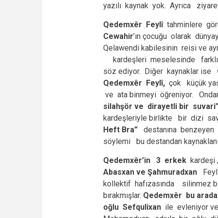
yazılı kaynak yok. Ayrıca ziyar
Qedemxêr Feylî
tahminlere gör
Cewahir
’ın çocuğu olarak dünyay
Qelawendi kabilesinin reisi ve a
kardeşleri meselesinde farklı b
söz ediyor. Diğer kaynaklar ise
Qedemxêr Feylî,
çok küçük yaşl
ve ata binmeyi öğreniyor. Ond
silahşör ve dirayetli bir suvari
kardeşleriyle birlikte bir dizi 
Heft Bra
”
destanına benzeyen ço
söylemi bu destandan kaynaklanı
Qedemxêr’in 3 erkek
kardeşi
Abasxan ve Şahmuradxan
Feyli
kollektif hafızasında silinmez b
bırakmışlar.
Qedemxêr bu arad
oğlu Sefqulixan
ile evleniyor ve