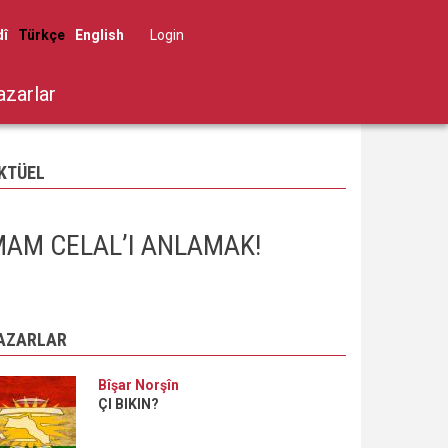
dî
Türkçe
English
Log in
User
account
azarlar
menu
KTÜEL
AM CELAL’I ANLAMAK!
AZARLAR
Bîşar Norşîn
ÇI BIKIN?