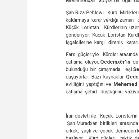
Mehemedxan adıyla bir oğlu dün
Şah Rıza Pehlewi Kürd Mirlikler
kaldırmaya karar verdiği zaman
Küçük Loristan Kürdlerinin üze
gönderiyor. Küçük Loristan Kürd
işgalcilerine karşı direniş kararı
Fars güçleriyle Kürdler arasında
çatışma oluyor.
Qedemxêr’in
de
bulunduğu bir çatışmada eşi
Se
düşüyorlar. Bazı kaynaklar
Qede
evliliğini yaptığını ve
Mehemed 
çatışma şehid düştüğünü yazıyor
İran devleti ile Küçük Loristan’ı
Şah Muradxan birlikleri arasında 
erkek, yaşlı ve çocuk demeden ka
başlıyor. Kürd güçleri taktik d