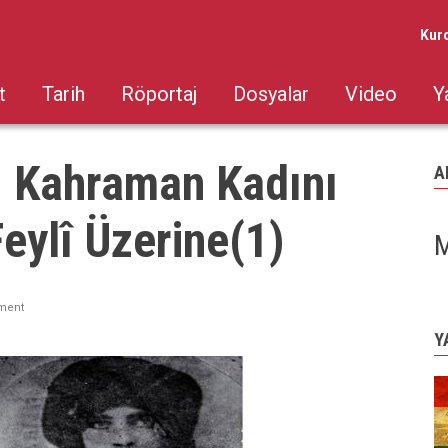
Kur
t
Tarih
Röportaj
Dosyalar
Video
Y
 Kahraman Kadını
A
ylî Üzerine(1)
M
ment
Y