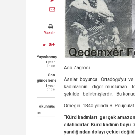
Facebook
on
Share
Twitter
through
email
Yazdır
a+
a-
Yayınlanmış
1 year
önce
Aso Zagrosi
Son
Asırlar boyunca Ortadoğu’yu ve
günceleme
1 year
kadınlarının diğer müslüman topl
önce
şekilde belirtmişlerdir. Bu konuda
Örneğin 1840 yılında B. Poujoulat
okunmuş
0%
“Kürd kadınları gerçek amazonla
silahlıdırlar..Kürd kadının boyu
yandıĝından dolayı çekici deĝild