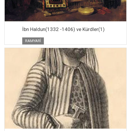
İbn Haldun(1332 -1406) ve Kürdler(1)
RAMYARÎ