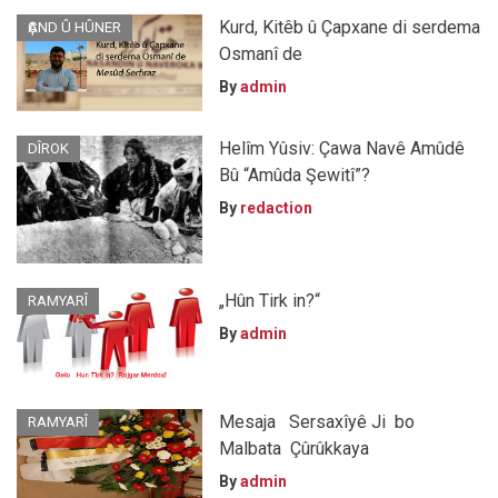
Kurd, Kitêb û Çapxane di serdema
ҪAND Û HÛNER
Osmanî de
By
admin
Helîm Yûsiv: Çawa Navê Amûdê
DÎROK
Bû “Amûda Şewitî”?
By
redaction
„Hûn Tirk in?“
RAMYARÎ
By
admin
Mesaja Sersaxîyê Ji bo
RAMYARÎ
Malbata Çûrûkkaya
By
admin