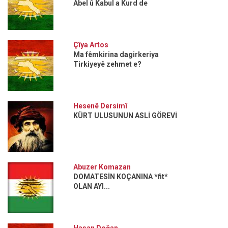
Abel û Kabul a Kurd de
Çîya Artos
Ma fêmkirina dagirkeriya
Tirkiyeyê zehmet e?
Hesenê Dersimî
KÜRT ULUSUNUN ASLİ GÖREVİ
Abuzer Komazan
DOMATESİN KOÇANINA *fit*
OLAN AYI...
Hasan Doğan