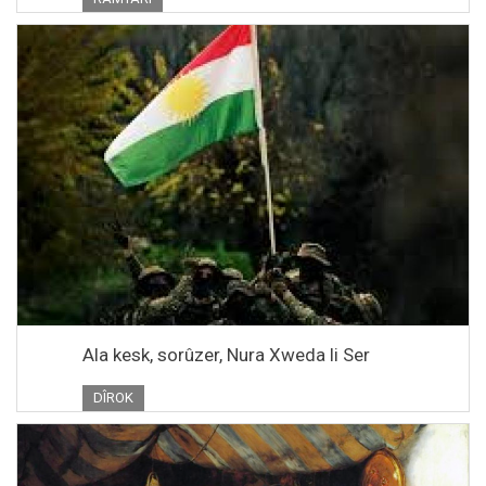
Ala kesk, sorûzer, Nura Xweda li Ser
DÎROK