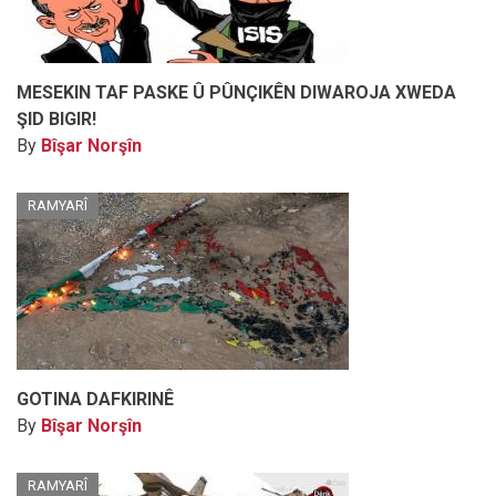
MESEKIN TAF PASKE Û PÛNÇIKÊN DIWAROJA XWEDA
ŞID BIGIR!
By
Bîşar Norşîn
RAMYARÎ
GOTINA DAFKIRINÊ
By
Bîşar Norşîn
RAMYARÎ