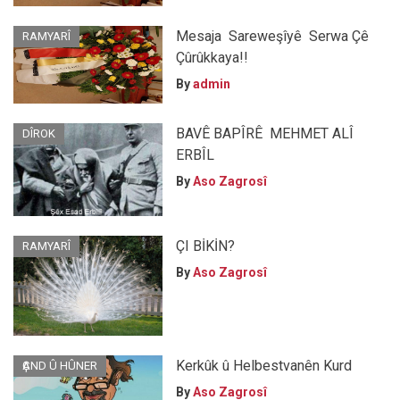
Mesaja Sareweşîyê Serwa Çê
RAMYARÎ
Çûrûkkaya!!
By
admin
BAVÊ BAPÎRÊ MEHMET ALÎ
DÎROK
ERBÎL
By
Aso Zagrosî
ÇI BİKİN?
RAMYARÎ
By
Aso Zagrosî
Kerkûk û Helbestvanên Kurd
ҪAND Û HÛNER
By
Aso Zagrosî