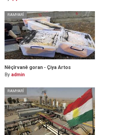
RAMYARÎ
Nêçîrvanê goran - Çiya Artos
By
admin
RAMYARÎ