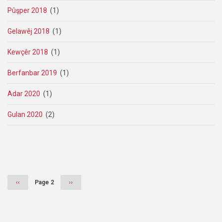
Pûşper 2018
(1)
Gelawêj 2018
(1)
Kewçêr 2018
(1)
Berfanbar 2019
(1)
Adar 2020
(1)
Gulan 2020
(2)
Pagination
Previous
‹‹
Page 2
Next
››
page
page