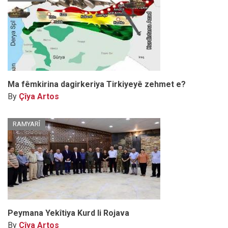
Ma fêmkirina dagirkeriya Tirkiyeyê zehmet e?
By
Çîya Artos
RAMYARÎ
Peymana Yekîtiya Kurd li Rojava
By
Çîya Artos