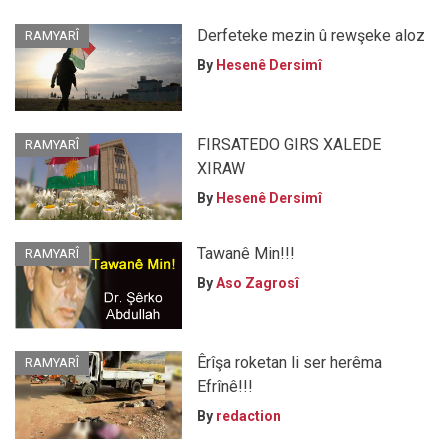
Derfeteke mezin û rewşeke aloz
RAMYARÎ
By
Hesenê Dersimî
FIRSATEDO GIRS XALEDE
RAMYARÎ
XIRAW
By
Hesenê Dersimî
Tawanê Min!!!
RAMYARÎ
By
Aso Zagrosî
Êrîşa roketan li ser herêma
RAMYARÎ
Efrînê!!!
By
redaction