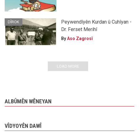
Peywendîyên Kurdan û Cuhîyan -
DÎROK
Dr. Ferset Merihî
By
Aso Zagrosî
LOAD MORE
ALBÛMÊN WÊNEYAN
VÎDYOYÊN DAWÎ