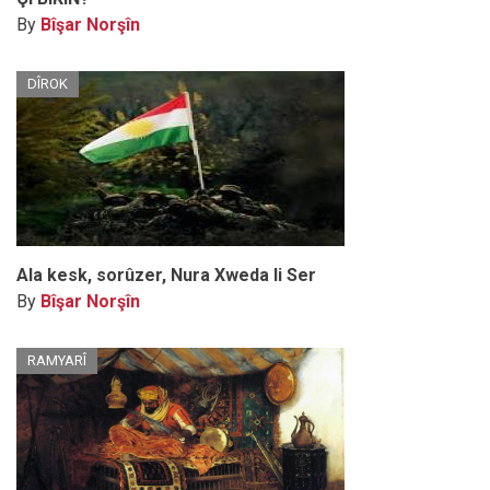
By
Bîşar Norşîn
DÎROK
Ala kesk, sorûzer, Nura Xweda li Ser
By
Bîşar Norşîn
RAMYARÎ