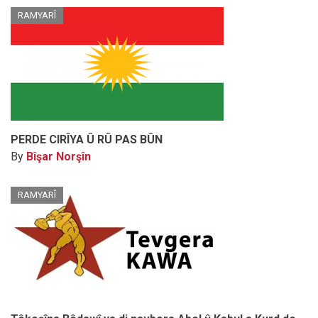
RAMYARÎ
PERDE CIRÎYA Û RÛ PAS BÛN
By
Bîşar Norşîn
RAMYARÎ