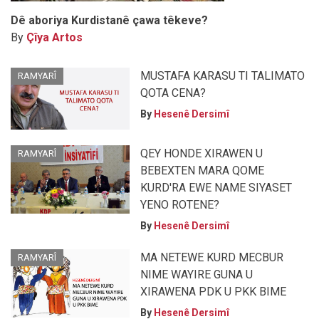
Dê aboriya Kurdistanê çawa têkeve?
By
Çîya Artos
MUSTAFA KARASU TI TALIMATO
RAMYARÎ
QOTA CENA?
By
Hesenê Dersimî
QEY HONDE XIRAWEN U
RAMYARÎ
BEBEXTEN MARA QOME
KURD'RA EWE NAME SIYASET
YENO ROTENE?
By
Hesenê Dersimî
MA NETEWE KURD MECBUR
RAMYARÎ
NIME WAYIRE GUNA U
XIRAWENA PDK U PKK BIME
By
Hesenê Dersimî