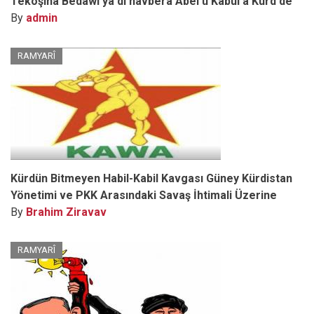
Têkoşîna Bêdawî ya di navbera Abel û Kabul a Kurd de
By
admin
RAMYARÎ
Kürdün Bitmeyen Habil-Kabil Kavgası Güney Kürdistan
Yönetimi ve PKK Arasındaki Savaş İhtimali Üzerine
By
Brahim Ziravav
RAMYARÎ