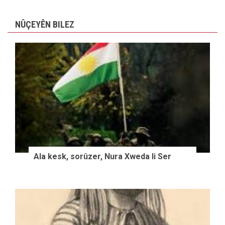
NÛÇEYÊN BILEZ
Ala kesk, sorûzer, Nura Xweda li Ser