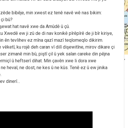
 zêde bibêje, min xwest ez tenê navê wê nas bikim:
 çi bû?
 şewat hat navê xwe da Amûdê û çû.
ku Xwedê ew ji zû de di nav konikê pîrêpîrê de ji bîr kiriye,
 ên tevlihev ez mîna qazî mazî teqlomeqlo dikirim.
êketî, ku rojê deh caran vî dilî dişewitîne, mirov dikare çi
i ser zimanê min bû, piştî çil û yek salan careke din pêjna
,
ûqermiçî û heftserî dihat. Min çavên xwe li dora xwe
 ne heval, ne dost, ne kes û ne kûs. Tenê ez û ew jinika
.
hev dinerî…