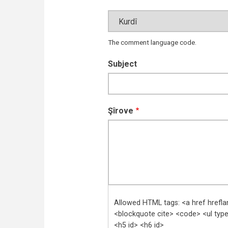
The comment language code.
Subject
Şîrove
Allowed HTML tags: <a href hrefl
<blockquote cite> <code> <ul type>
<h5 id> <h6 id>