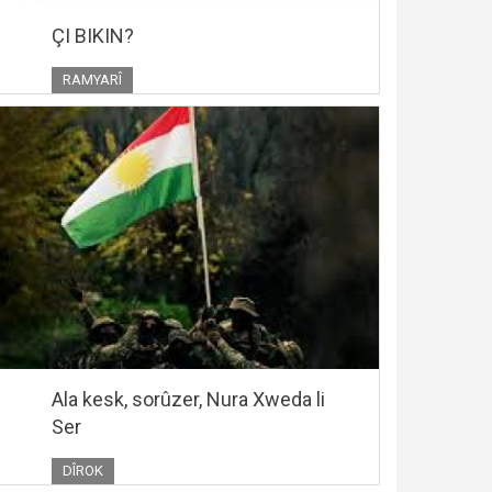
ÇI BIKIN?
RAMYARÎ
Ala kesk, sorûzer, Nura Xweda li
Ser
DÎROK