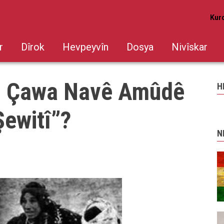
Kur
r
Dîrok
Hevpeyvîn
Dosya
Nivîskar
v: Çawa Navê Amûdê
H
ewitî”?
N