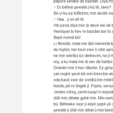
papora xerabe de bazdan. Diya min
– Ev bêhna şewatê ji kû tê, lawo?
Bê yî ku ez bifikirim, min destê xwe
– Haa… ji wî alî tê.
Hîn pirsa diya min di devê wê de bû
Hemûyan bi hev re bazdan ber bi a
Bayê mirinê bû!
Li Amûdê, mala me dûrî navenda b
de hiştim, her kesî xwe li cihê qer
ne min wêrîbû ez derkevim, ne jî 
reş, a ku mala me di nav de hatibû 
Diranên min li hev diketin. Ez giri
yan reşkê şevê bê min birevîne an 
oda bavê xwe de xistibû bin mitêlê
hundir, pê re lingek jî. Piştre, seriy
Jineke cilreş, çavtirsiyayî û reqs
dilê min dihate guhê min. Min nem
bû. Bêhneke seyr ji aliyê çepê yê
şewatê ji dilê min dihat û min ber