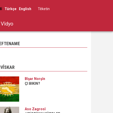
dî
Türkçe
English
Têketin
User
account
Vîdyo
menu
EFTENAME
IVÎSKAR
Bîşar Norşîn
ÇI BIKIN?
Aso Zagrosî