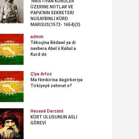
HRİSTİYAN KÜRDLER
ÜZERİNE NOTLAR VE
PAPA’NIN SEKRETERİ
NUSAYBİNLİ KÜRD
MARQUS(1572- 1654)(3)
admin
Têkoşîna Bêdawî ya di
navbera Abel û Kabul a
Kurd de
Çîya Artos
Ma fêmkirina dagirkeriya
Tirkiyeyê zehmet e?
Hesenê Dersimî
KÜRT ULUSUNUN ASLİ
GÖREVİ