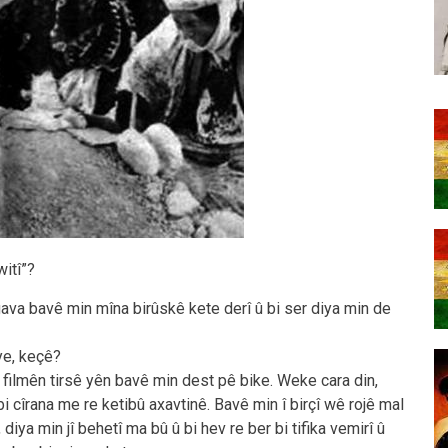
itî”?
 gava bavê min mîna birûskê kete derî û bi ser diya min de
iye, keçê?
i filmên tirsê yên bavê min dest pê bike. Weke cara din,
bi cîrana me re ketibû axavtinê. Bavê min î birçî wê rojê mal
diya min jî behetî ma bû û bi hev re ber bi tifika vemirî û