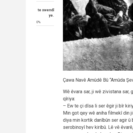
te xwendî
ye.
0%
Çawa Navê Amûdê Bû “Amûda Şew
Wê êvara sar, ji wê zivistana sar,
qîriya:
– Ew te çi dîsa li ser êgir ji bîr kir
Min got qey wê aniha filmekî din j
diya min kortik danîbûn ser agir û 
serobinoyî hev kiribû. Lê vê êvarê, 