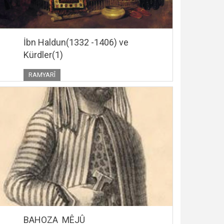
İbn Haldun(1332 -1406) ve
Kürdler(1)
RAMYARÎ
BAHOZA MÊJÛ