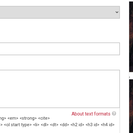
,
About text formats
ang> <em> <strong> <cite>
 <ol start type> <li> <dl> <dt> <dd> <h2 id> <h3 id> <h4 id>