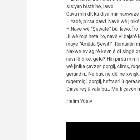
sisiyan bistirîne, lawo.
Gava min dît ku diya min naxwaze
– Yadê, pirsa dawî. Navê wê jinikê
– Navê wê “Şewatê” bû, lawo. Îro
Ji wê rojê heta îro, navê vî bajarê 
maye “Amûda Şewitî”. Ramanên min
Naxwe ev agirê kevn ê di sîngê de v
navî lê bike, gelo? Hîn pirsa min l
wê jinika çavzer, porgij, cilreş, r
gerandin.. Ne bav, ne dê, ne xwişk,
rûqermiçî, porgij, heftserî û qerase
Dinya reş û vala bû… Me li çavên 
Helîm Yûsiv