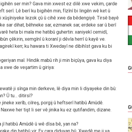
bigihên ser min? Gava min xwest ez dilê xwe vekim, çarde
ft serî. Lê berî ku bigihên min, fîzînî bi lingên wê ket û
bi xûşîniyeke lezok çû û cihê xwe da bêdengiyê. Tirsê bayê
ke sar dihat, bêhneke sar, ezmanek sar, erdeke sar û berî
êvarê heta bi mala me hatibû guhertin: xaniyekî cemidî,
bûn çêkirin, xemgînî û koranî ji dêvla herrî û kayê ve.
 agirekî kerr, ku hawara ti Xwedayî ne dibihîst gava ku bi
eriyan mal. Hindik mabû rih ji min biçûya, gava ku diya
a xwe de veşartim û giriya:
G
ewatê ji sînga min derkeve, lê diya min li diyayeke din bû:
? Û tu… ditirsî?
jineke xerîb, cilreş, porgij û heftserî hatibû Amûdê.
G
Naxwe her tişt li ser vê jinika ku ez qutifandim, dizane.
ha jî hatibû Amûdê û wê dîsa bê, yan na?
arake din hatibû vir. Ev cara diduyan bû. Xwedê me ji ya