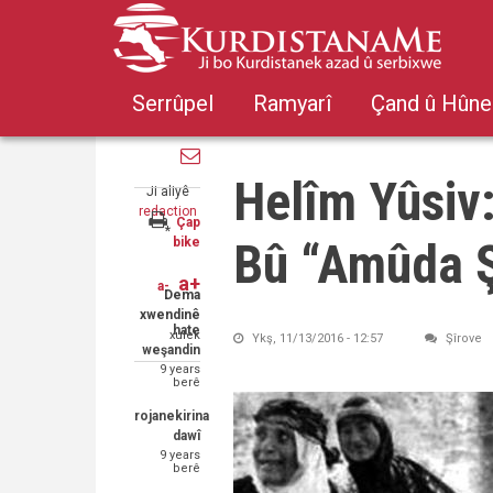
Skip
to
main
Share
content
Serrûpel
Ramyarî
Çand û Hûne
on
Share
Facebook
on
Share
Twitter
Helîm Yûsi
through
Ji aliyê
email
redaction
Çap
*
Bû “Amûda Ş
bike
a+
a-
Dema
xwendinê
hate
xulek
Ykş, 11/13/2016 - 12:57
Şîrove
weşandin
9 years
berê
rojanekirina
dawî
9 years
berê