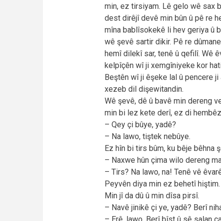
min, ez tirsiyam. Lê gelo wê sax 
dest dirêjî devê min bûn û pê re he
mîna bablîsokekê li hev geriya û 
wê şevê sartir dikir. Pê re dûmane
hemî dilekî sar, tenê û qefilî. Wê 
kelpîçên wî ji xemgîniyeke kor hati
Beştên wî ji êşeke lal û pencere ji
xezeb dil dişewitandin.
Wê şevê, dê û bavê min dereng veg
min bi lez kete derî, ez di hembêz
– Qey çi bûye, yadê?
– Na lawo, tiştek nebûye.
Ez hîn bi tirs bûm, ku bêje bêhna ş
– Naxwe hûn çima wilo dereng man
– Tirs? Na lawo, na! Tenê vê êvarê 
Peyvên diya min ez behetî hiştim. 
Min jî da dû û min dîsa pirsî.
– Navê jinikê çi ye, yadê? Berî ni
– Erê, lawo. Berî bîst û sê salan c