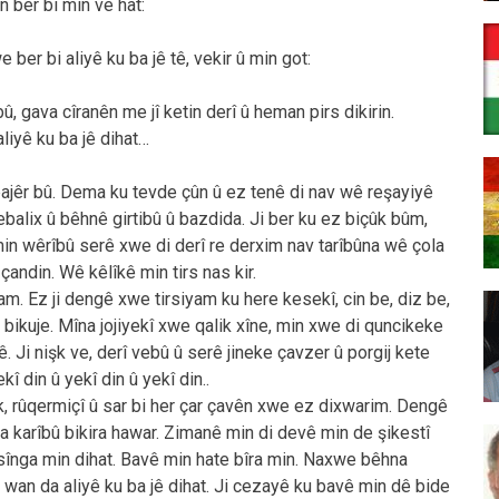
 ber bi min ve hat:
 ber bi aliyê ku ba jê tê, vekir û min got:
, gava cîranên me jî ketin derî û heman pirs dikirin.
liyê ku ba jê dihat…
ajêr bû. Dema ku tevde çûn û ez tenê di nav wê reşayiyê
ebalix û bêhnê girtibû û bazdida. Ji ber ku ez biçûk bûm,
min wêrîbû serê xwe di derî re derxim nav tarîbûna wê çola
çandin. Wê kêlîkê min tirs nas kir.
yam. Ez ji dengê xwe tirsiyam ku here kesekî, cin be, diz be,
bikuje. Mîna jojiyekî xwe qalik xîne, min xwe di quncikeke
. Ji nişk ve, derî vebû û serê jineke çavzer û porgij kete
ekî din û yekî din û yekî din..
ok, rûqermiçî û sar bi her çar çavên xwe ez dixwarim. Dengê
a karîbû bikira hawar. Zimanê min di devê min de şikestî
 sînga min dihat. Bavê min hate bîra min. Naxwe bêhna
ê wan da aliyê ku ba jê dihat. Ji cezayê ku bavê min dê bide