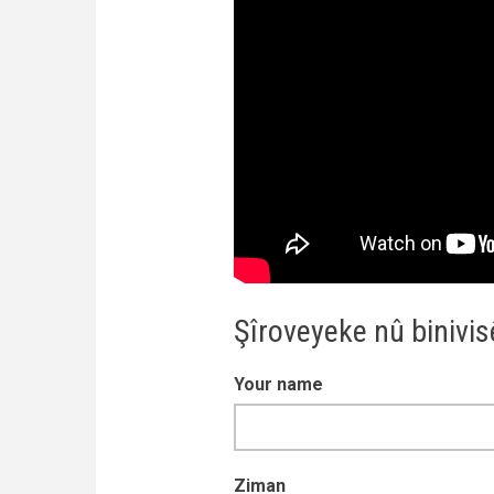
Şîroveyeke nû binivi
Your name
Ziman