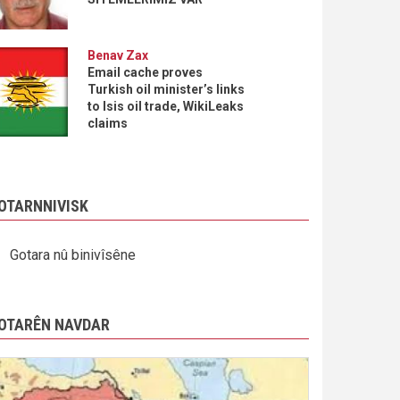
Benav Zax
Email cache proves
Turkish oil minister’s links
to Isis oil trade, WikiLeaks
claims
OTARNNIVISK
Gotara nû binivîsêne
OTARÊN NAVDAR