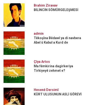
Brahim Ziravav
BİLİNCİN SÖMÜRGELEŞMESİ
admin
Têkoşîna Bêdawî ya di navbera
Abel û Kabul a Kurd de
Çîya Artos
Ma fêmkirina dagirkeriya
Tirkiyeyê zehmet e?
Hesenê Dersimî
KÜRT ULUSUNUN ASLİ GÖREVİ