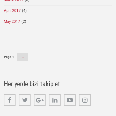
April 2017
(4)
May 2017
(2)
Pagination
Page 1
Next
››
page
Her yerde bizi takip et
Facebook
Twitter
Google+
Linkedin
Youtube
Instagram