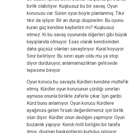
birlik olabiliyor. Kuşkusuz bu bir savaş. Oyun
korucusu var. Süren oyun böyle planlanmış. Tıkır
tıkır da işliyor. Bir an durup düşünelim. Bu oyunu
kuran güç kendine kaybetirir mi? Kuşkusuz
etmez. Ki bu savaş oyununda diğerleri gibi büyük
kayıplarıda olmuyor. Esas olarak kendisinden
daha güçsüz olanları savaştırıyor. Kural koyuyor.
Sınır belirliyor. Bu sınırı aşan oldu mu ya stop
diyor durduruyor, anlamamazlıktan gelirsede
tepesine biniyor.
Oyun korucu bu savaşta Kürdleri kendine müttefik
etmiş. Kürdler oyun korucunun çizdiği sınırları
aşmasa onunla birlikte zaferle çıkar. İşin garibi
Kürd bunu anlamıyor. Oyun korucu Kürdlere
ayağınıza gelen fırsatı değerdirmeniz için birlik
olun diyor. Kürdler onun dediğini yapmıyor. Oyun
bozanlık yapıyor. Kendi milli birliğini bir tarafa
itmiş, düşman başkentlerini kurtuluş görüyor.