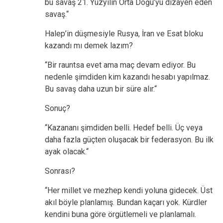
bu savaş 21. Yüzyılın Orta Doğu’yu dizayen eden
savaş.“
Halep’in düşmesiyle Rusya, İran ve Esat bloku
kazandı mı demek lazım?
“Bir rauntsa evet ama maç devam ediyor. Bu
nedenle şimdiden kim kazandı hesabı yapılmaz.
Bu savaş daha uzun bir süre alır.“
Sonuç?
“Kazananı şimdiden belli. Hedef belli. Üç veya
daha fazla güçten oluşacak bir federasyon. Bu ilk
ayak olacak.“
Sonrası?
“Her millet ve mezhep kendi yoluna gidecek. Üst
akıl böyle planlamış. Bundan kaçarı yok. Kürdler
kendini buna göre örgütlemeli ve planlamalı.