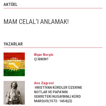
AKTÜEL
MAM CELAL’I ANLAMAK!
YAZARLAR
Bîşar Norşîn
ÇI BIKIN?
Aso Zagrosî
HRİSTİYAN KÜRDLER ÜZERİNE
NOTLAR VE PAPA’NIN
SEKRETERİ NUSAYBİNLİ KÜRD
MARQUS(1572- 1654)(3)