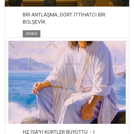
BİR ANTLAŞMA; DÖRT İTTİHATCI BİR
BOLŞEVİK
SIYASI
HZ.İSA'YI KÜRTLER BÜYÜTTÜ - I