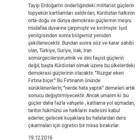
Tayip Erdoğan'ın önderliğindeki militarist güçlerin
topyekün kartliamları saldırıları, Kürdistan halkının
orta-doğu ve dünya demokrasi güçlerinin meşru
müdafaa duvarına çarpmıştır ve kırılmıştır. Işıd
yenilgisinden sonra bölgemiz yeniden
şekillenecektir. Bundan sonra söz ve karar sahibi
olan, Türkiye, Suriye, Irak, Iran
sömürgecilerinin,etnik ve dini faşist güçlerin
değil, başta Kürdistan olmak üzere bu ülkelerdeki
demokrasi güçlerinin olacaktır. ''Rüzgar eken
Fırtına biçer.'' Bu Fırtınanın önünde
sürüklenenlerin, ''nerde hata yaptık'' demeleri artık
sonucu değiştirmiyecektir. Ancak umalım ki .bu
güçler daha fazla vahşete , katliama yol açmadan,
tarihin hükmünü ve halkların iradesini kabul
ederler, gelecek kuşaklara bu hatalardan ders
çıkarmaları için ögretici bir miras bırakırlar.
19.12.2016