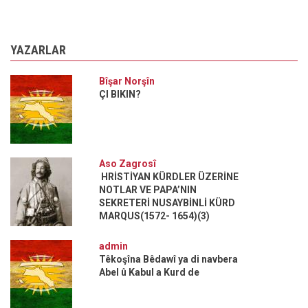
YAZARLAR
Bîşar Norşîn
ÇI BIKIN?
Aso Zagrosî
HRİSTİYAN KÜRDLER ÜZERİNE
NOTLAR VE PAPA’NIN
SEKRETERİ NUSAYBİNLİ KÜRD
MARQUS(1572- 1654)(3)
admin
Têkoşîna Bêdawî ya di navbera
Abel û Kabul a Kurd de