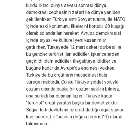
kurdu. İkinci dünya savaşı sonrasi dünya
demokrasi cephesinin zaferi ile dünya yeniden
şekillenirken Türkiye anti-Sovyet tutumu ile NATO
içinde eski konumunu ilkelerini korudu. 68 kuşağı
olarak adlandırilan hareket, Avrupa demokrasisi
içinde siyasi ve kültürel yeni kazanımlar
getirirken, Türkeyede 12 mart askeri darbesi ile
bu gençler terörist ilan edildiler, işkencelerden
geçirildi idam edildiler, illegaliteye itildiler ve
bugüne kadar da Avrupa'da esamesi yokken,
Türkiye'de bu örgütlerin mücadelesi hala
süregelmektedir. Çünkü Türkiye şiddet yoluyla
çözüm dışında başka bir çözüm şeklini bilmez,
ona sürekli bir düşman lazım. Türkiye kadar
''terörist'' örgüt yaratan başka bir devlet yoktur.
Bugün türk devletinin terörist dediği örgüt sayısı
kaç tanedir, bir ''anadan doğma terörist''(!) olarak
bilmiyorum.