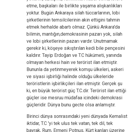
etme, başkaları ile birlikte yaşama alışkanlıkları
yoktur. Bugün Ankaraya silah tüccarlarının, lobi
şirketlerinin temsilcilerinin akin ettigini tahmin
etmek herhalde abartı olmaz. Çünkü Ankara'da
bilimin, mantığın,demokrasinin pazarı yok, silah
ve lobi şirketlerinin pazarı vardır. Unutmamak
gerekir ki, köşeye sıkıştırılan kedi bile pençesini
kaldırır. Tayip Erdoğan ve T.C hükümeti, yanında
olmayan herkesi hain ve terörist ilan etmiştir.
Bununla da yetinmeyerek komşu ülkeleri, askeri
ve siyasi işbirliği halinde olduğu ülkeleride
teröristlerin işbirlikçileri ilan etmiştir. Gerçek şu
ki, en büyük terörist güç T.C.dir. Terörist ilan ettiği
güçler ise mesruu müdafaa icindeki demokrasi
güçleridir. Dünya bunu gecte olsa anlamıştır.
Birinci dünya sonrasındaki yeni dünyada Kemalist
iktidar, T.C 'yi tek ulus tek vatan, tek dil, tek
bayrak, Rum, Ermeni Potnus, Kürt kanları üzerine