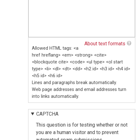
About text formats
Allowed HTML tags: <a
href hreflang> <em> <strong> <cite>
<blockquote cite> <code> <ul type> <ol start
type> <li> <dl> <dt> <dd> <h2 id> <h3 id> <h4 id>
<h5 id> <h6 id>
Lines and paragraphs break automatically.
Web page addresses and email addresses turn
into links automatically.
CAPTCHA
This question is for testing whether or not
you are a human visitor and to prevent
automated spam submissions.