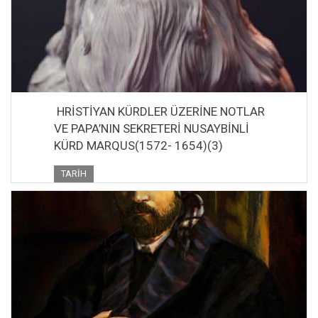
HRİSTİYAN KÜRDLER ÜZERİNE NOTLAR
VE PAPA’NIN SEKRETERİ NUSAYBİNLİ
KÜRD MARQUS(1572- 1654)(3)
TARIH