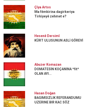
Çîya Artos
Ma fêmkirina dagirkeriya
Tirkiyeyê zehmet e?
Hesenê Dersimî
KÜRT ULUSUNUN ASLİ GÖREVİ
Abuzer Komazan
DOMATESİN KOÇANINA *fit*
OLAN AYI...
Hasan Doğan
BAGIMSIZLIK REFERANDUMU
UZERINE BIR KAC SÖZ