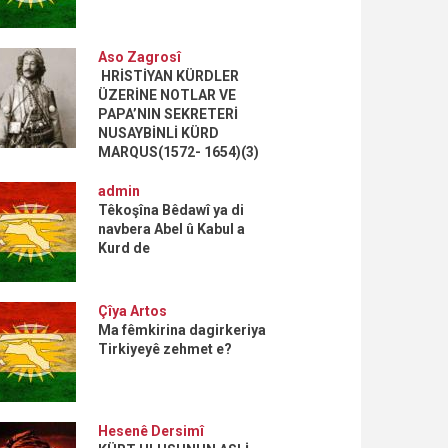
Aso Zagrosî
HRİSTİYAN KÜRDLER
ÜZERİNE NOTLAR VE
PAPA’NIN SEKRETERİ
NUSAYBİNLİ KÜRD
MARQUS(1572- 1654)(3)
admin
Têkoşîna Bêdawî ya di
navbera Abel û Kabul a
Kurd de
Çîya Artos
Ma fêmkirina dagirkeriya
Tirkiyeyê zehmet e?
Hesenê Dersimî