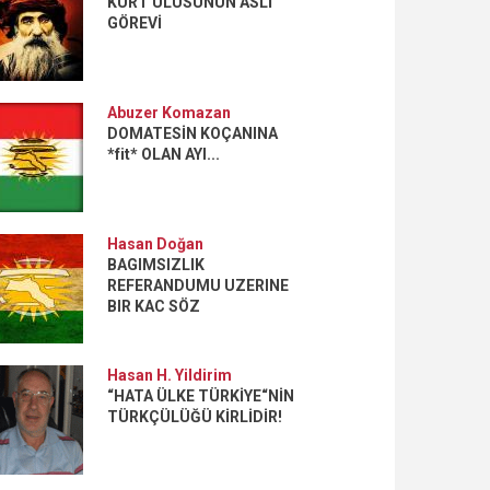
KÜRT ULUSUNUN ASLİ
GÖREVİ
Abuzer Komazan
DOMATESİN KOÇANINA
*fit* OLAN AYI...
Hasan Doğan
BAGIMSIZLIK
REFERANDUMU UZERINE
BIR KAC SÖZ
Hasan H. Yildirim
“HATA ÜLKE TÜRKİYE“NİN
TÜRKÇÜLÜĞÜ KİRLİDİR!