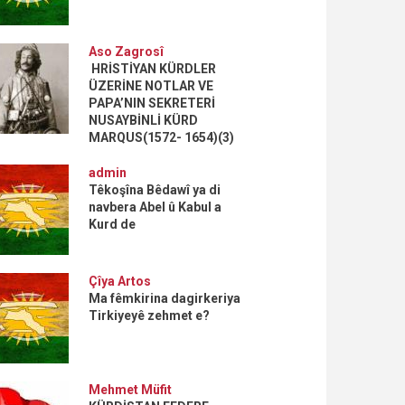
Aso Zagrosî
HRİSTİYAN KÜRDLER
ÜZERİNE NOTLAR VE
PAPA’NIN SEKRETERİ
NUSAYBİNLİ KÜRD
MARQUS(1572- 1654)(3)
admin
Têkoşîna Bêdawî ya di
navbera Abel û Kabul a
Kurd de
Çîya Artos
Ma fêmkirina dagirkeriya
Tirkiyeyê zehmet e?
Mehmet Müfit