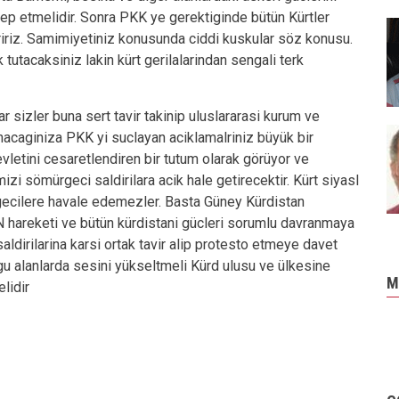
ep etmelidir. Sonra PKK ye gerektiginde bütün Kürtler
tiririz. Samimiyetiniz konusunda ciddi kuskular söz konusu.
tutacaksiniz lakin kürt gerilalarindan sengali terk
 sizler buna sert tavir takinip uluslararasi kurum ve
nacaginiza PKK yi suclayan aciklamalriniz büyük bir
vletini cesaretlendiren bir tutum olarak görüyor ve
zi sömürgeci saldirilara acik hale getirecektir. Kürt siyasl
rgecilere havale edemezler. Basta Güney Kürdistan
hareketi ve bütün kürdistani gücleri sorumlu davranmaya
aldirilarina karsi ortak tavir alip protesto etmeye davet
gu alanlarda sesini yükseltmeli Kürd ulusu ve ülkesine
M
elidir