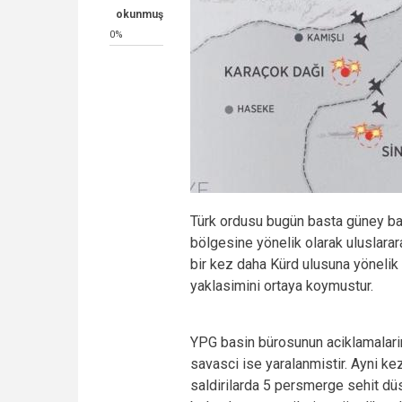
okunmuş
0%
Türk ordusu bugün basta güney bat
bölgesine yönelik olarak uluslarara
bir kez daha Kürd ulusuna yönelik 
yaklasimini ortaya koymustur.
YPG basin bürosunun aciklamalar
savasci ise yaralanmistir. Ayni 
saldirilarda 5 persmerge sehit dü