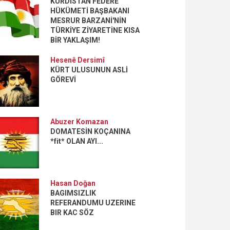
KÜRDİSTAN FEDERE
HÜKÜMETİ BAŞBAKANI
MESRUR BARZANİ'NİN
TÜRKİYE ZİYARETİNE KISA
BİR YAKLAŞIM!
Hesenê Dersimî
KÜRT ULUSUNUN ASLİ
GÖREVİ
Abuzer Komazan
DOMATESİN KOÇANINA
*fit* OLAN AYI...
Hasan Doğan
BAGIMSIZLIK
REFERANDUMU UZERINE
BIR KAC SÖZ