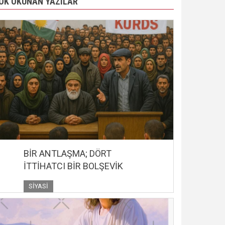
OK OKUNAN YAZILAR
BİR ANTLAŞMA; DÖRT
İTTİHATCI BİR BOLŞEVİK
SIYASI