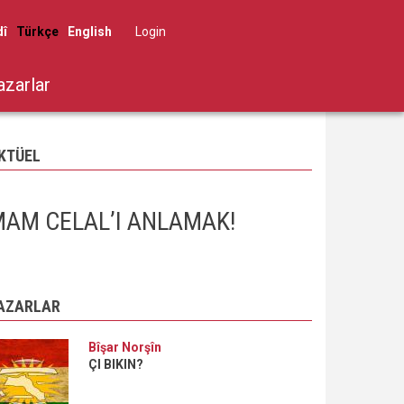
dî
Türkçe
English
Log in
User
account
azarlar
menu
KTÜEL
AM CELAL’I ANLAMAK!
AZARLAR
Bîşar Norşîn
ÇI BIKIN?