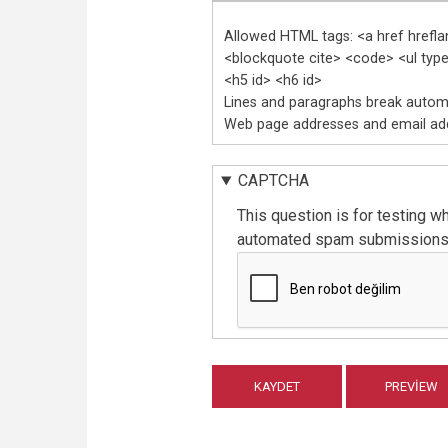
Allowed HTML tags: <a href hrefl
<blockquote cite> <code> <ul type>
<h5 id> <h6 id>
Lines and paragraphs break automa
Web page addresses and email addr
CAPTCHA
This question is for testing w
automated spam submissions