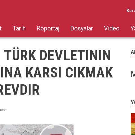
Kur
t
Tarih
Röportaj
Dosyalar
Video
Y
 TÜRK DEVLETININ
A
INA KARSI CIKMAK
M
REVDIR
Y
ment