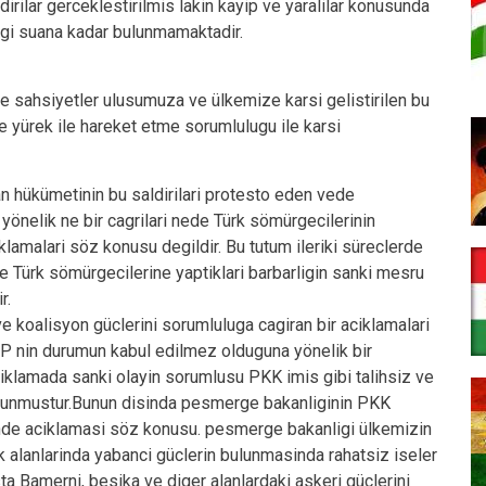
irilar gerceklestirilmis lakin kayip ve yaralilar konusunda
ilgi suana kadar bulunmamaktadir.
 ve sahsiyetler ulusumuza ve ülkemize karsi gelistirilen bu
ve yürek ile hareket etme sorumlulugu ile karsi
n hükümetinin bu saldirilari protesto eden vede
 yönelik ne bir cagrilari nede Türk sömürgecilerinin
klamalari söz konusu degildir. Bu tutum ileriki süreclerde
de Türk sömürgecilerine yaptiklari barbarligin sanki mesru
r.
ve koalisyon güclerini sorumluluga cagiran bir aciklamalari
P nin durumun kabul edilmez olduguna yönelik bir
iklamada sanki olayin sorumlusu PKK imis gibi talihsiz ve
lunmustur.Bunun disinda pesmerge bakanliginin PKK
de aciklamasi söz konusu. pesmerge bakanligi ülkemizin
alanlarinda yabanci güclerin bulunmasinda rahatsiz iseler
ta Bamerni, besika ve diger alanlardaki askeri güclerini