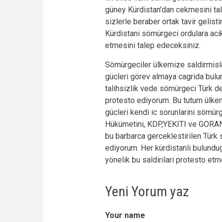
güney Kürdistan'dan cekmesini tal
sizlerle beraber ortak tavir gelis
Kürdistani sömürgeci ordulara acik 
etmesini talep edeceksiniz.
Sömürgeciler ülkemize saldirmislar
gücleri görev almaya cagrida bulu
talihsizlik vede sömürgeci Türk de
protesto ediyorum. Bu tutum ülkemi
gücleri kendi ic sorunlarini sömü
Hükümetini, KDP,YEKITI ve GORAN 
bu barbarca gerceklestirilen Türk s
ediyorum. Her kürdistanli bulundu
yönelik bu saldirilari protesto etm
Yeni Yorum yaz
Your name