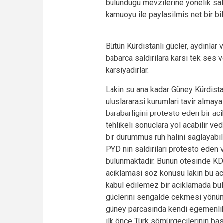
bulundugu mevzilerine yönelik sald
kamuoyu ile paylasilmis net bir b
Bütün Kürdistanli gücler, aydinlar
babarca saldirilara karsi tek ses 
karsiyadirlar.
Lakin su ana kadar Güney Kürdista
uluslararasi kurumlari tavir almaya
barabarligini protesto eden bir aci
tehlikeli sonuclara yol acabilir ve
bir durummus ruh halini saglayabili
PYD nin saldirilari protesto eden 
bulunmaktadir. Bunun ötesinde KD
aciklamasi söz konusu lakin bu ac
kabul edilemez bir aciklamada bu
güclerini sengalde cekmesi yönün
güney parcasinda kendi egemenlik 
ilk önce Türk sömürgecilerinin bas