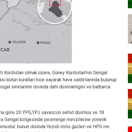
i Kürdistan olmak üzere, Güney Kürdistan'nin Sengal
si bütün kurallari hice sayarak hava saldirilarinda bulunup
isgal sinirlarinin disinda dahi düsmanligini ve barbarca
ina göre 20 YPG,YPJ savascisi sehid düsmüs ve 18
keza Sengal bölgesinde pesmerge mevzilerine yönelik
smüstür. bunun disinda Yezidi milis gücleri ve HPG nin