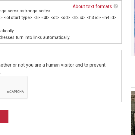
About text formats
ang> <em> <strong> <cite>
 <ol start type> <li> <dl> <dt> <dd> <h2 id> <h3 id> <h4 id>
tically.
esses turn into links automatically.
hether or not you are a human visitor and to prevent
.