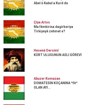
Abel û Kabul a Kurd de
Çîya Artos
Ma fêmkirina dagirkeriya
Tirkiyeyê zehmet e?
Hesenê Dersimî
KÜRT ULUSUNUN ASLİ GÖREVİ
Abuzer Komazan
DOMATESİN KOÇANINA *fit*
OLAN AYI...