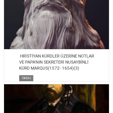
HRİSTİYAN KÜRDLER ÜZERİNE NOTLAR
VE PAPA’NIN SEKRETERİ NUSAYBİNLİ
KÜRD MARQUS(1572- 1654)(3)
TARIH