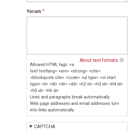
Yorum
About text formats
Allowed HTML tags: <a
href hreflang> <em> <strong> <cite>
<blockquote cite> <code> <ul type> <ol start
type> <li> <dl> <dt> <dd> <h2 id> <h3 id> <h4 id>
<h5 id> <h6 id>
Lines and paragraphs break automatically.
Web page addresses and email addresses turn
into links automatically.
CAPTCHA