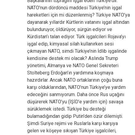
Başkalarının toprağını işgal eden Türkiye’dir.
NATO’nun dördöncü maddesi Türkiye’nin işgal
hareketleri için mi düzenlenmiş? Türkiye NATO’ya
dayanarak yıllardır Kürtlerin vatanını işgal altından
bulunduruyor, öldürüyor, sürgün ediyor ve
Kürdistan’ı talan ediyor. Türk işgalcileri Rojava’yı
işgal edip, kimyasal silah kullanırken sesi
çıkmayan NATO, simdi Türkiye’nin İdlib işgalinde
kendisine destek mi olacak? Aslında Trump
yönetimi, Almanya ve NATO Genel Sekreteri
Stolteberg Erdoğan’ın yardımına koşmaya
hazırdırlar. Ancak NATO ortaklarının çoğu buna
karşı olduklarından, NATO’nun Türkiye’ye yardım
edeceğini sanmıyorum. Daha önce Rus uçağını
düşürerek NATO’yu (İŞİD’e yardım için) savaşa
sürüklemek istedi. Türkiye bu desteği
bulamadığından gidip Putin’den özür dilemişti.
Şimdi Suriye rejimi ve Ruslarla karşı karşıya
gelen ve köşeye sıkışan Türkiye işgalcileri,