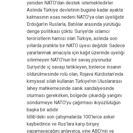
yeniden NATO’dan destek istemektedirler.
Aslında Türkiye devletinin bugüne kadar ayakta
kalmasının esas nedeni NATO’ya olan üyeliğidir.
Erdoğan’ın Ruslarla, Batılılar arasında yürütüğü
denge politikası çöktü. Suriye’de islamcı
teröristlerin hamisi olan Türkiye, aslında son
yıllarda pratikte bir NATO üyesi değildir. Sadece
yararlanmak amacıyla için kağıt üzerinde üyeliği
silinmeyen NATO’nun bir savaş piyonudur.
Suriye’de iç savaşı tetikleyen, binlerce insanın
öldürülmesinde rolü olan, Rojava Kürdistan’ında
kimyasal silah kullanan Türkiye’nin Uluslararası
lahey mahkemesinde sanık sandalyesinde
oturması gerekirken, bölgede çıkardığı yangını
söndürmeye NATO’yu çağırması ikiyüzlülüğün
başka bir adıdır.
İdlib’deki son çatışmalarda 100’lerce asker
kaybedince ve Rus’lara karşı birşey
yapamayacağını anlayınca, yine ABD’nin ve