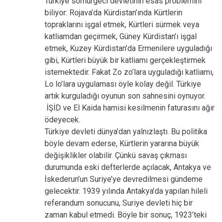
Türkiye sömürgeci devletinin esas problemini
biliyor: Rojava’da Kürdistan’ında Kürtlerin
topraklarını işgal etmek, Kürtleri sürmek veya
katliamdan geçirmek, Güney Kürdistan’ı işgal
etmek, Kuzey Kürdistan’da Ermenilere uyguladığı
gibi, Kürtleri büyük bir katliamı gerçekleştirmek
istemektedir. Fakat Zo zo’lara uyguladığı katliamı,
Lo lo’lara uygulaması öyle kolay değil. Türkiye
artık kurguladığı oyunun son sahnesini oynuyor.
İŞİD ve El Kaida hamisi kesilmenin faturasını ağır
ödeyecek.
Türkiye devleti dünya’dan yalnızlaştı. Bu politika
böyle devam ederse, Kürtlerin yararına büyük
değişiklikler olabilir. Çünkü savaş çıkması
durumunda eski defterlerde açılacak, Antakya ve
İskederun’un Suriye’ye devredilmesi gündeme
gelecektir. 1939 yılında Antakya’da yapılan hileli
referandum sonucunu, Suriye devleti hiç bir
zaman kabul etmedi. Böyle bir sonuç, 1923’teki