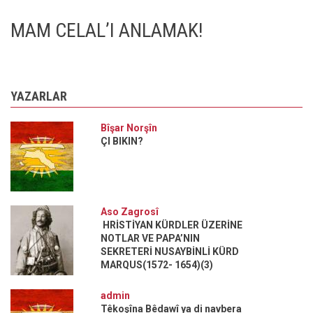
MAM CELAL’I ANLAMAK!
YAZARLAR
Bîşar Norşîn
ÇI BIKIN?
Aso Zagrosî
HRİSTİYAN KÜRDLER ÜZERİNE
NOTLAR VE PAPA’NIN
SEKRETERİ NUSAYBİNLİ KÜRD
MARQUS(1572- 1654)(3)
admin
Têkoşîna Bêdawî ya di navbera