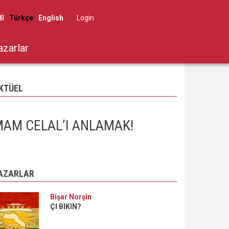
dî
Türkçe
English
Log in
User
account
azarlar
menu
KTÜEL
AM CELAL’I ANLAMAK!
AZARLAR
Bîşar Norşîn
ÇI BIKIN?