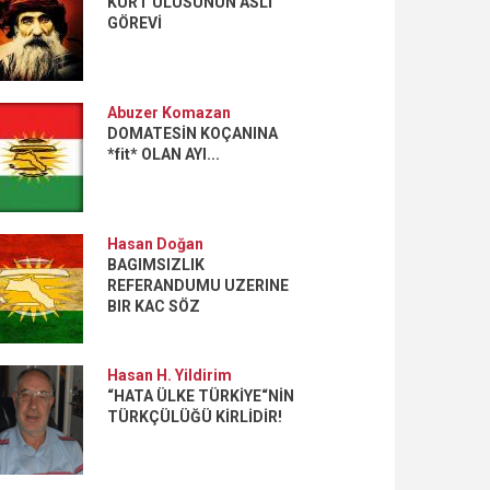
KÜRT ULUSUNUN ASLİ
GÖREVİ
Abuzer Komazan
DOMATESİN KOÇANINA
*fit* OLAN AYI...
Hasan Doğan
BAGIMSIZLIK
REFERANDUMU UZERINE
BIR KAC SÖZ
Hasan H. Yildirim
“HATA ÜLKE TÜRKİYE“NİN
TÜRKÇÜLÜĞÜ KİRLİDİR!