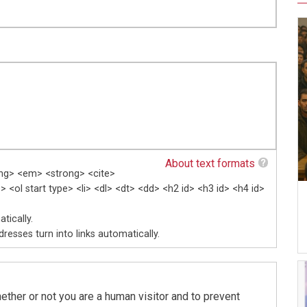
About text formats
ang> <em> <strong> <cite>
 <ol start type> <li> <dl> <dt> <dd> <h2 id> <h3 id> <h4 id>
tically.
esses turn into links automatically.
hether or not you are a human visitor and to prevent