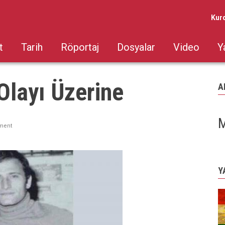
Kur
t
Tarih
Röportaj
Dosyalar
Video
Y
Olayı Üzerine
A
M
ment
Y