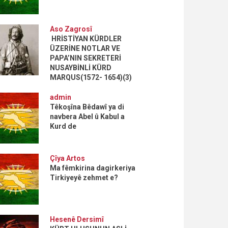
Aso Zagrosî
HRİSTİYAN KÜRDLER
ÜZERİNE NOTLAR VE
PAPA’NIN SEKRETERİ
NUSAYBİNLİ KÜRD
MARQUS(1572- 1654)(3)
admin
Têkoşîna Bêdawî ya di
navbera Abel û Kabul a
Kurd de
Çîya Artos
Ma fêmkirina dagirkeriya
Tirkiyeyê zehmet e?
Hesenê Dersimî