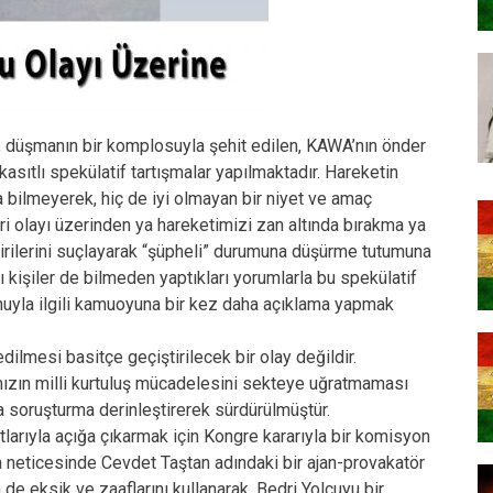
düşmanın bir komplosuyla şehit edilen, KAWA’nın önder
asıtlı spekülatif tartışmalar yapılmaktadır. Hareketin
ya bilmeyerek, hiç de iyi olmayan bir niyet ve amaç
i olayı üzerinden ya hareketimizi zan altında bırakma ya
birilerini suçlayarak “şüpheli” durumuna düşürme tutumuna
ı kişiler de bilmeden yaptıkları yorumlarla bu spekülatif
Konuyla ilgili kamuoyuna bir kez daha açıklama yapmak
dilmesi basitçe geçiştirilecek bir olay değildir.
ızın milli kurtuluş mücadelesini sekteye uğratmaması
a soruşturma derinleştirerek sürdürülmüştür.
larıyla açığa çıkarmak için Kongre kararıyla bir komisyon
neticesinde Cevdet Taştan adındaki bir ajan-provakatör
n de eksik ve zaaflarını kullanarak, Bedri Yolcuyu bir