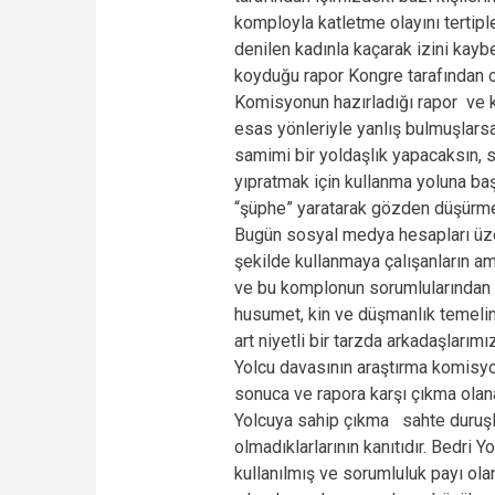
komployla katletme olayını tertiple
denilen kadınla kaçarak izini kay
koyduğu rapor Kongre tarafından o
Komisyonun hazırladığı rapor ve ka
esas yönleriyle yanlış bulmuşlarsa 
samimi bir yoldaşlık yapacaksın, s
yıpratmak için kullanma yoluna ba
“şüphe” yaratarak gözden düşürme 
Bugün sosyal medya hesapları üzer
şekilde kullanmaya çalışanların am
ve bu komplonun sorumlularından 
husumet, kin ve düşmanlık temelind
art niyetli bir tarzda arkadaşlarım
Yolcu davasının araştırma komisy
sonuca ve rapora karşı çıkma ola
Yolcuya sahip çıkma sahte duruşl
olmadıklarlarının kanıtıdır. Bedri
kullanılmış ve sorumluluk payı olan