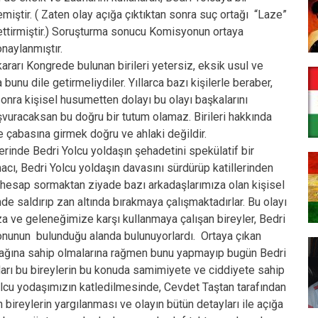
miştir. ( Zaten olay açığa çıktıktan sonra suç ortağı “Laze”
bettirmiştir.) Soruşturma sonucu Komisyonun ortaya
naylanmıştır.
rarı Kongrede bulunan birileri yetersiz, eksik usul ve
bunu dile getirmeliydiler. Yıllarca bazı kişilerle beraber,
onra kişisel husumetten dolayı bu olayı başkalarını
şvuracaksan bu doğru bir tutum olamaz. Birileri hakkında
çabasına girmek doğru ve ahlaki değildir.
inde Bedri Yolcu yoldaşın şehadetini spekülatif bir
acı, Bedri Yolcu yoldaşın davasını sürdürüp katillerinden
hesap sormaktan ziyade bazı arkadaşlarımıza olan kişisel
e saldırıp zan altında bırakmaya çalışmaktadırlar. Bu olayı
ıza ve geleneğimize karşı kullanmaya çalışan bireyler, Bedri
onunun bulunduğu alanda bulunuyorlardı. Ortaya çıkan
nağına sahip olmalarına rağmen bunu yapmayıp bugün Bedri
arı bu bireylerin bu konuda samimiyete ve ciddiyete sahip
 Yolcu yodaşımızın katledilmesinde, Cevdet Taştan tarafından
 bireylerin yargılanması ve olayın bütün detayları ile açığa