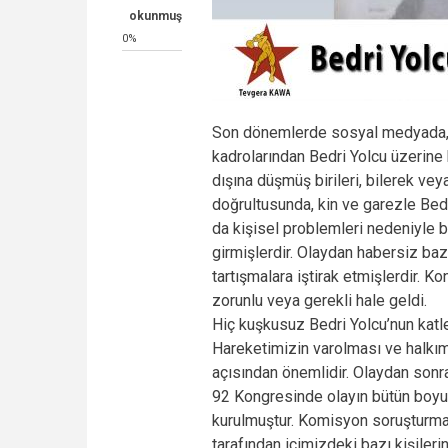
okunmuş
0%
Son dönemlerde sosyal medyada, 
kadrolarından Bedri Yolcu üzerine k
dışına düşmüş birileri, bilerek ve
doğrultusunda, kin ve garezle Bedr
da kişisel problemleri nedeniyle 
girmişlerdir. Olaydan habersiz baz
tartışmalara iştirak etmişlerdir. 
zorunlu veya gerekli hale geldi.
Hiç kuşkusuz Bedri Yolcu’nun katle
Hareketimizin varolması ve halkım
açısından önemlidir. Olaydan sonr
92 Kongresinde olayın bütün boyut
kurulmuştur. Komisyon soruşturma 
tarafından içimizdeki bazı kişileri