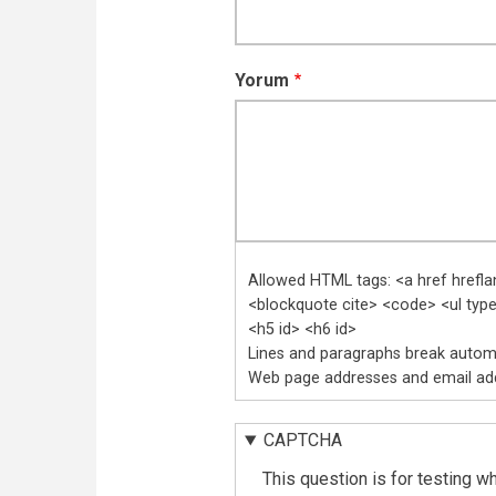
Yorum
Allowed HTML tags: <a href hrefl
<blockquote cite> <code> <ul type>
<h5 id> <h6 id>
Lines and paragraphs break automa
Web page addresses and email addr
CAPTCHA
This question is for testing w