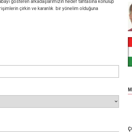
abayı gösteren arkadaşlarımızın hedef tahtasına konulup
rişimlerin çirkin ve karanlık bir yönelim olduğuna
M
Ç