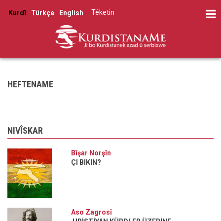
Skip
Têketin
Kurdî
Türkçe
English
to
User
main
account
content
menu
HEFTENAME
NIVÎSKAR
Bîşar Norşîn
ÇI BIKIN?
Aso Zagrosî