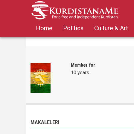
Skip
to
main
content
Home
Politics
Culture & Art
Member for
10 years
MAKALELERI