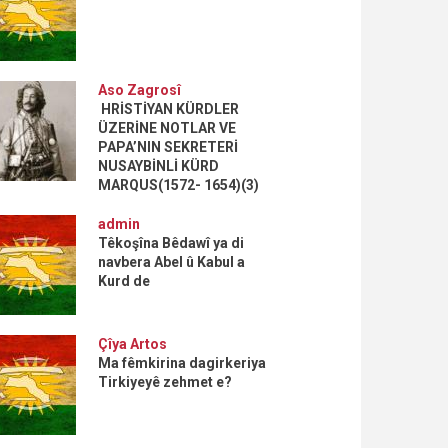
Aso Zagrosî
HRİSTİYAN KÜRDLER
ÜZERİNE NOTLAR VE
PAPA’NIN SEKRETERİ
NUSAYBİNLİ KÜRD
MARQUS(1572- 1654)(3)
admin
Têkoşîna Bêdawî ya di
navbera Abel û Kabul a
Kurd de
Çîya Artos
Ma fêmkirina dagirkeriya
Tirkiyeyê zehmet e?