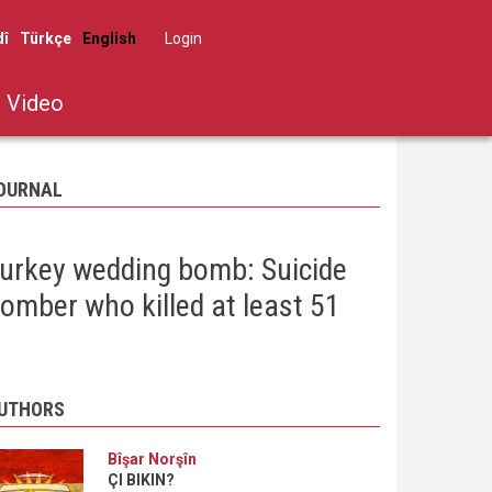
dî
Türkçe
English
Log in
User
account
Video
menu
OURNAL
urkey wedding bomb: Suicide
omber who killed at least 51
UTHORS
Bîşar Norşîn
ÇI BIKIN?