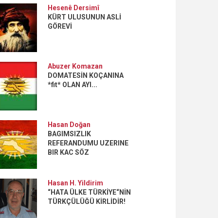
Hesenê Dersimî
KÜRT ULUSUNUN ASLİ
GÖREVİ
Abuzer Komazan
DOMATESİN KOÇANINA
*fit* OLAN AYI...
Hasan Doğan
BAGIMSIZLIK
REFERANDUMU UZERINE
BIR KAC SÖZ
Hasan H. Yildirim
“HATA ÜLKE TÜRKİYE“NİN
TÜRKÇÜLÜĞÜ KİRLİDİR!