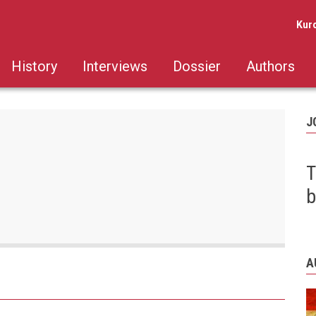
Kur
History
Interviews
Dossier
Authors
J
T
b
A