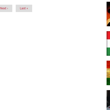
Next
Next ›
Last
Last »
page
page