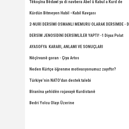
Têkoşîna Bêdawî ya di navbera Abel û Kabul a Kurd de
Kürdün Bitmeyen Habil –Kabil Kavgası
2-NURİ DERSİMİ OSMANLI MEMURU OLARAK DERSİMDE - Di
DERSİM JENOSİDİNİ DERSİMLİLER YAPTI! -1 Diyax Polat
AYASOFYA KARARI, ANLAMI VE SONUÇLARI
Nêçîrvanê goran - Çiya Artos
Neden Kürtçe öğrenme motivasyonumuz zayıftır?
Türkiye’nin NATO’dan destek talebi
Bîranîna şehîdên rojavayê Kurdistanê
Bedri Yolcu Olayı Üzerine
Pagination