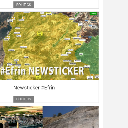
POLITICS
Newsticker #Efrîn
POLITICS