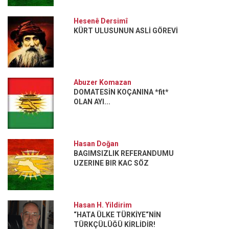
Hesenê Dersimî
KÜRT ULUSUNUN ASLİ GÖREVİ
Abuzer Komazan
DOMATESİN KOÇANINA *fit*
OLAN AYI...
Hasan Doğan
BAGIMSIZLIK REFERANDUMU
UZERINE BIR KAC SÖZ
Hasan H. Yildirim
“HATA ÜLKE TÜRKİYE“NİN
TÜRKÇÜLÜĞÜ KİRLİDİR!