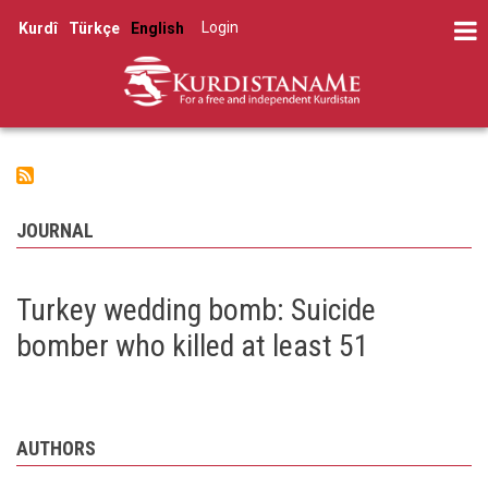
Skip
Log in
Kurdî
Türkçe
English
to
User
main
account
content
menu
JOURNAL
Turkey wedding bomb: Suicide
bomber who killed at least 51
AUTHORS