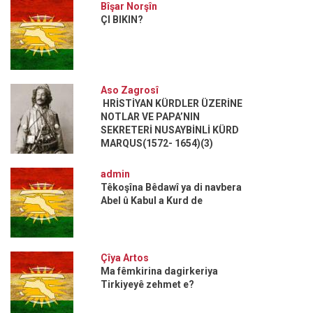
Bîşar Norşîn
ÇI BIKIN?
Aso Zagrosî
HRİSTİYAN KÜRDLER ÜZERİNE
NOTLAR VE PAPA’NIN
SEKRETERİ NUSAYBİNLİ KÜRD
MARQUS(1572- 1654)(3)
admin
Têkoşîna Bêdawî ya di navbera
Abel û Kabul a Kurd de
Çîya Artos
Ma fêmkirina dagirkeriya
Tirkiyeyê zehmet e?