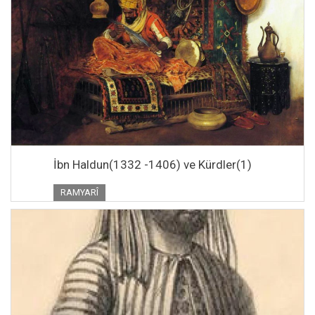
İbn Haldun(1332 -1406) ve Kürdler(1)
RAMYARÎ