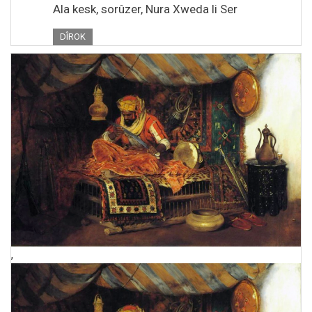
Ala kesk, sorûzer, Nura Xweda li Ser
DÎROK
,