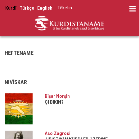
Skip
Têketin
Kurdî
Türkçe
English
to
User
main
account
content
menu
HEFTENAME
NIVÎSKAR
Bîşar Norşîn
ÇI BIKIN?
Aso Zagrosî