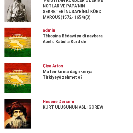
HRİSTİYAN KÜRDLER ÜZERİNE
NOTLAR VE PAPA’NIN
SEKRETERİ NUSAYBİNLİ KÜRD
MARQUS(1572- 1654)(3)
admin
Têkoşîna Bêdawî ya di navbera
Abel û Kabul a Kurd de
Çîya Artos
Ma fêmkirina dagirkeriya
Tirkiyeyê zehmet e?
Hesenê Dersimî
KÜRT ULUSUNUN ASLİ GÖREVİ