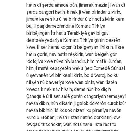
hatin di şerda amade bûn, jimarek mezin ji wan di
şerda cangorî ketin, hinek ji wan birindar zivirîn,
jimara kesen ku û ne birîndar û zinndî zivirîn kem
bû, li paş damezrandina Komara Tirkîya
binbêjingên Îttîhat û Terakkîyê gav bi gav
destseleyedarîya Komara Tirkîya girtin destên
xwe, li ser hemû koçan û belgehyan lîhîstin, lîste
hatin gorîn, nav hatin rêşkirin, wan belgeh gor
îdolojîya xwe nûva nîvîsandin, him mafê Kurdan,
him jî mafê kesayetên wekû Şex Exmedê Sûnûsî
û şervanên wî bin xesîl kirin, bo diwaroj, bo ku
nifşên nû bawerîya xwe wan bînin, wan lîstên
xweda hinek nav hiştin, dema hûn îro diçin
Çanaqalê û li ser salê gorên cangorîyan temaşeyî
navan dikin, hûn dikarin ji gelek deverên cûrebicûr
navan bibînin, lê kesek nizanî ku piranîya navên
Kurd û Ereban ji wan lîstan hatine derxistin, ew
ewqas tirsonekin; wan heta naha lîsta rast tu