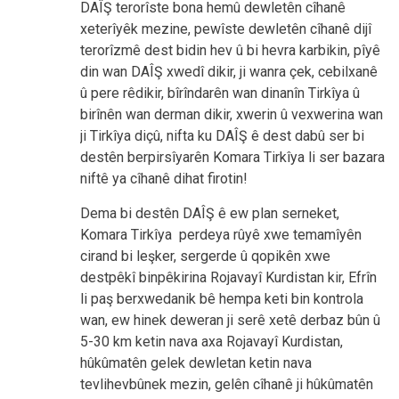
DAÎŞ terorîste bona hemû dewletên cîhanê
xeterîyêk mezine, pewîste dewletên cîhanê dijî
terorîzmê dest bidin hev û bi hevra karbikin, pîyê
din wan DAÎŞ xwedî dikir, ji wanra çek, cebilxanê
û pere rêdikir, bîrîndarên wan dinanîn Tirkîya û
birînên wan derman dikir, xwerin û vexwerina wan
ji Tirkîya diçû, nifta ku DAÎŞ ê dest dabû ser bi
destên berpirsîyarên Komara Tirkîya li ser bazara
niftê ya cîhanê dihat firotin!
Dema bi destên DAÎŞ ê ew plan serneket,
Komara Tirkîya perdeya rûyê xwe temamîyên
cirand bi leşker, sergerde û qopikên xwe
destpêkî binpêkirina Rojavayî Kurdistan kir, Efrîn
li paş berxwedanik bê hempa keti bin kontrola
wan, ew hinek deweran ji serê xetê derbaz bûn û
5-30 km ketin nava axa Rojavayî Kurdistan,
hûkûmatên gelek dewletan ketin nava
tevlihevbûnek mezin, gelên cîhanê ji hûkûmatên