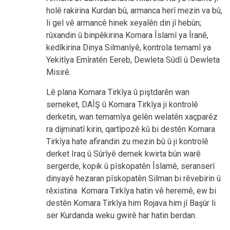
holê rakirina Kurdan bû, armanca herî mezin va bû,
li gel vê armancê hinek xeyalên din jî hebûn;
rûxandin û binpêkirina Komara Îslamî ya Îranê,
kedîkirina Dinya Silmanîyê, kontrola temamî ya
Yekitîya Emîratên Eereb, Dewleta Sûdî û Dewleta
Misirê.
Lê plana Komara Tirkîya û piştdarên wan
serneket, DAÎŞ û Komara Tirkîya ji kontrolê
derketin, wan temamîya gelên welatên xaçparêz
ra dijminatî kirin, qartîpozê kû bi destên Komara
Tirkîya hate afirandin zu mezin bû û ji kontrolê
derket Iraq û Sûrîyê demek kwirta bûn warê
sergerde, kopik û pîskopatên Îslamê, seranserî
dinyayê hezaran pîskopatên Silman bi rêvebirin û
rêxistina Komara Tirkîya hatin vê heremê, ew bi
destên Komara Tirkîya him Rojava him jî Başûr li
ser Kurdanda weku gwirê har hatin berdan.