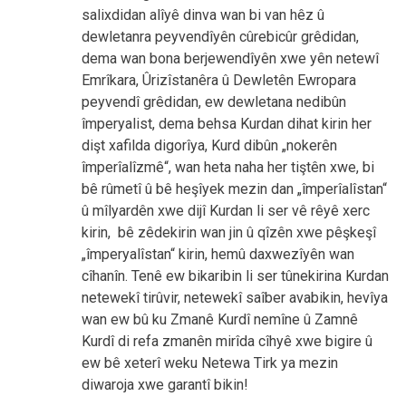
salixdidan alîyê dinva wan bi van hêz û
dewletanra peyvendîyên cûrebicûr grêdidan,
dema wan bona berjewendîyên xwe yên netewî
Emrîkara, Ûrizîstanêra û Dewletên Ewropara
peyvendî grêdidan, ew dewletana nedibûn
împeryalist, dema behsa Kurdan dihat kirin her
dişt xafilda digorîya, Kurd dibûn „nokerên
împerîalîzmê“, wan heta naha her tiştên xwe, bi
bê rûmetî û bê heşîyek mezin dan „împerîalîstan“
û mîlyardên xwe dijî Kurdan li ser vê rêyê xerc
kirin, bê zêdekirin wan jin û qîzên xwe pêşkeşî
„împeryalîstan“ kirin, hemû daxwezîyên wan
cîhanîn. Tenê ew bikaribin li ser tûnekirina Kurdan
netewekî tirûvir, netewekî saîber avabikin, hevîya
wan ew bû ku Zmanê Kurdî nemîne û Zamnê
Kurdî di refa zmanên mirîda cîhyê xwe bigire û
ew bê xeterî weku Netewa Tirk ya mezin
diwaroja xwe garantî bikin!