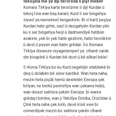
tekoşîna me ya dijî terorêda li pişt mebin!
Komara Tirkîya karta terorîzme li dijî Kurdan û
tekoş1ina wan baş karanî, Kurd li ser bingehya
sîyasî ya navnetewî tengavkirin. Bi vî kartî peşîya
Kurdan hate girtin, sazî û dezgahyên Kurdan yên
ku li ser bingehya heqî û dadmendîyê hatibûn
avakirin, yek bi yek hatin gezkirin, hatin hevrûkirin
û dest û peyen wan hatin grêdan. Îro Komara
Tirkîya dixweze reyagelemperî ya cîhanê carek
din bixapînê û Kurdan bê dost û bê alîkarî bêle!
5-Koma Tirkîya bo ku Kurd negehîjin statûtekê bi
deq û dolabên bê sînor kardikê. Wan heta naha;
mezin heta piçûk hemû dewletên Ewropa çek
kirîyan, ne berkû pewîstîya wan çekanra hebû,
wan dixast sektora çekên Ewropa bi wanra
grêdayî bimîne, wan ji Yekitîya Emrîka, Ûrizîstan û
Çînê heta naha çek kirîn, devê kîsê xwe bi
comerdîyek mezin bo sektora çekên cîhanê