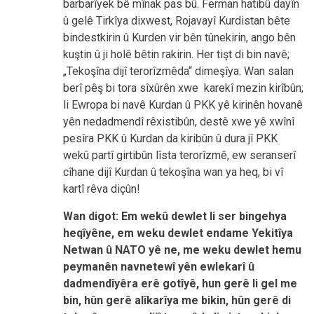
barbarîyek bê mînak pas bû. Ferman hatibû dayîn
û gelê Tirkîya dixwest, Rojavayî Kurdistan bête
bindestkirin û Kurden vir bên tûnekirin, ango bên
kuştin û ji holê bêtin rakirin. Her tişt di bin navê;
„Tekoşîna dijî terorîzmêda“ dimeşîya. Wan salan
berî pêş bi tora sîxûrên xwe karekî mezin kirîbûn;
li Ewropa bi navê Kurdan û PKK yê kirinên hovanê
yên nedadmendî rêxistibûn, destê xwe yê xwînî
pesîra PKK û Kurdan da kiribûn û dura jî PKK
wekû partî girtibûn lîsta terorîzmê, ew seranserî
cîhane dijî Kurdan û tekoşîna wan ya heq, bi vî
kartî rêva diçûn!
Wan digot: Em wekû dewlet li ser bingehya
heqîyêne, em weku dewlet endame Yekitîya
Netwan û NATO yê ne, me weku dewlet hemu
peymanên navnetewî yên ewlekarî û
dadmendîyêra erê gotîyê, hun gerê li gel me
bin, hûn gerê alîkarîya me bikin, hûn gerê di