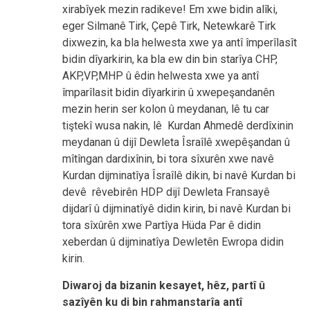
xirabîyek mezin radikeve! Em xwe bidin alîki,
eger Silmanê Tirk, Çepê Tirk, Netewkarê Tirk
dixwezin, ka bla helwesta xwe ya antî împerîlasît
bidin dîyarkirin, ka bla ew din bin starîya CHP,
AKP,VP,MHP û êdin helwesta xwe ya antî
împarîlasit bidin dîyarkirin û xwepeşandanên
mezin herin ser kolon û meydanan, lê tu car
tiştekî wusa nakin, lê Kurdan Ahmedê derdîxinin
meydanan û dijî Dewleta Îsraîlê xwepêşandan û
mîtîngan dardixînin, bi tora sîxurên xwe navê
Kurdan dijminatîya Îsraîlê dikin, bi navê Kurdan bi
devê rêvebirên HDP dijî Dewleta Fransayê
dijdarî û dijminatîyê didin kirin, bi navê Kurdan bi
tora sîxûrên xwe Partîya Hüda Par ê didin
xeberdan û dijminatîya Dewletên Ewropa didin
kirin.
Diwaroj da bizanin kesayet, hêz, partî û
sazîyên ku di bin rahmanstarîa antî