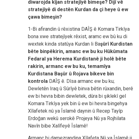
diwarojda kîjan stratejîyê bimeşe? Dijî vê
stratejîyê di destên Kurdan da çi heye û ew
çawa bimeşin?
1-Bi afirandin û rêxistina DAÎŞ ê Komara Tirkîya
bona xwe stratejîyek rêxist, aramc ew bû ku di
wextek kinda statûya Kurdan li Ba
şûr
î
Kurdistan
bête binpêkirin, amanc ew bu ku Hûkûmata
Fedaral ya Herema Kurdistanê ji holê bête
rakirin, armanc ew bu ku, temamîya
Kurdistana Başûr û Rojava bikeve bin
kontrola
DAÎŞ ê. Dîsa armanc ew bu ku;
Dewletên Iraq û Sûrîyê binva bêtin rûxandin, berê
ew bi hevra bibin dewletek, dûra bi şiklekî gel
Komara Tirkîya yek bin û ew bi hevra bingehya
Xîlafetek nû ya Îslamê daynin û Recep Tayîp
Erdo
ḡ
an wekû serokê Projeya Nû ya Rojhilata
Navîn bibe Xalîfeyê Îslamê!
Armanc bi damezrandina Xîlafeta Nû ya Îslamê ji