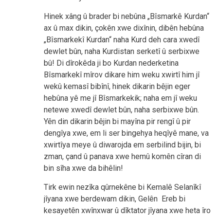
Hinek xâng û brader bi nebûna „Bîsmarkê Kurdan“
ax û max dikin, çokên xwe dixînin, dibên hebûna
„Bîsmarkekî Kurdan“ naha Kurd deh cara xwedî
dewlet bûn, naha Kurdistan serketî û serbixwe
bû! Di dîrokêda ji bo Kurdan nederketina
Bîsmarkekî mîrov dikare him weku xwirtî him jî
wekû kemasî bibînî, hinek dikarin bêjin eger
hebûna yê me jî Bîsmarkekik; naha em jî weku
netewe xwedî dewlet bûn, naha serbixwe bûn.
Yên din dikarin bêjin bi mayîna pir rengî û pir
dengîya xwe, em li ser bingehya heqîyê mane, va
xwirtîya meye û diwarojda em serbilind bijin, bi
zman, çand û panava xwe hemû komên cîran di
bin sîha xwe da bihêlin!
Tirk ewin nezîka qûrnekêne bi Kemalê Selanîkî
jîyana xwe berdewam dikin, Gelên Ereb bi
kesayetên xwînxwar û dîktator jîyana xwe heta îro