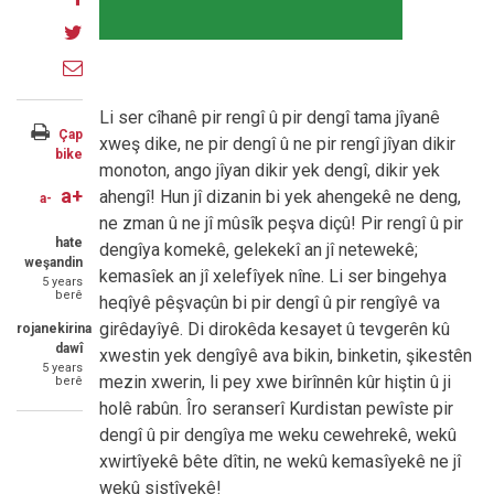
on
Share
Facebook
on
Share
Twitter
through
Li ser cîhanê pir rengî û pir dengî tama jîyanê
email
Çap
xweş dike, ne pir dengî û ne pir rengî jîyan dikir
bike
monoton, ango jîyan dikir yek dengî, dikir yek
a+
ahengî! Hun jî dizanin bi yek ahengekê ne deng,
a-
ne zman û ne jî mûsîk peşva diçû! Pir rengî û pir
hate
dengîya komekê, gelekekî an jî netewekê;
weşandin
kemasîek an jî xelefîyek nîne. Li ser bingehya
5 years
berê
heqîyê pêşvaçûn bi pir dengî û pir rengîyê va
girêdayîyê. Di dirokêda kesayet û tevgerên kû
rojanekirina
dawî
xwestin yek dengîyê ava bikin, binketin, şikestên
5 years
mezin xwerin, li pey xwe birînnên kûr hiştin û ji
berê
holê rabûn. Îro seranserî Kurdistan pewîste pir
dengî û pir dengîya me weku cewehrekê, wekû
xwirtîyekê bête dîtin, ne wekû kemasîyekê ne jî
wekû sistîyekê!