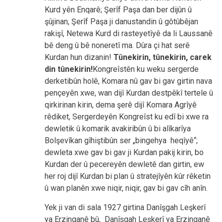
Kurd yên Enqarê; Şerîf Paşa dan ber dijûn û
şûjinan, Şerîf Paşa ji danustandin û gôtûbêjan
rakişî, Netewa Kurd di rasteyetîyê da li Laussanê
bê deng û bê noneretî ma. Dûra çi hat serê
Kurdan hun dizanin!
Tûnekirin, tûnekirin, carek
din tûnekirin!
Kongreîstên ku weku sergerde
derketibûn holê, Komara nû gav bi gav girtin nava
pençeyên xwe, wan dijî Kurdan destpêkî tertele û
qirkirinan kirin, dema şerê dijî Komara Agrîyê
rêdiket, Sergerdeyên Kongreîst ku edî bi xwe ra
dewletik û komarik avakiribûn û bi alîkarîya
Bolşevîkan gîhiştibûn ser „bingehya heqîyê“;
dewleta xwe gav bi gav ji Kurdan pakij kirin, bo
Kurdan der û pecereyên dewletê dan girtin, ew
her roj dijî Kurdan bi plan û stratejîyên kûr rêketin
û wan planên xwe niqir, niqir, gav bi gav cîh anîn.
Yek ji van di sala 1927 girtina Danîşgah Leşkerî
ya Erzinganê bû, Danîşgah Leşkerî ya Erzinganê