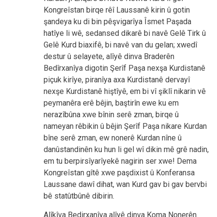
Kongreîstan birqe rêî Laussanê kirin û gotin
şandeya ku di bin pêşvigarîya Îsmet Paşada
hatîye li wê, sedansed dikarê bi navê Gelê Tirk û
Gelê Kurd biaxifê, bi navê van du gelan; xwedî
destur û selayete, alîyê dinva Braderên
Bedîrxanîya digotin Şerîf Paşa nexşa Kurdistanê
piçuk kirîye, piranîya axa Kurdistanê dervayî
nexşe Kurdistanê hiştîyê, em bi vî şiklî nikarin vê
peymanêra erê bêjin, baştirîn ewe ku em
nerazîbûna xwe bînin serê zman, birqe û
nameyan rêbikin û bêjin Şerîf Paşa nikare Kurdan
bîne serê zman, ew nonerê Kurdan nîne û
danûstandinên ku hun li gel wî dikin mê grê nadin,
em tu berpirsîyarîyekê nagirin ser xwe! Dema
Kongreîstan gîtê xwe paşdixist û Konferansa
Laussane dawî dihat, wan Kurd gav bi gav bervbi
bê statûtbûnê dibirin.
Alîkîva Bedirxanîya alîyê dinva Koma Nonerên