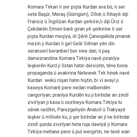
Komara Tirkan li ser pişta Kurdan ava bû, li ser
xeta Başûr; Meraş (Gûmgûm), Dîlok û Rihayê dijî
Fransiz û Îngilîzan Kurdan şerkirin,li dijî Ûriz û
Çekdarên Ermen barê giran yê şerkirine li ser
pişta Kurdan meşîya, di Şêrê Çaneqalêda jimarek
mezin ji Kurdan li gel Gelê Silman yên din
seranserî beranberî ber xwe dan, li paş
damezrandina Komara Tirkîya navê piranîya
leşkerên Kurd ji lîstan hatin derxistin, têne bona
propaganda û avakirina Netewek Tirk hinek navê
Kurdan wekû nîşan hatin hiştin, bi vî avayî ji
kaseya Komarê pere nedan malbendên
cangorîyan, pranîya Kurdên ku ji birîndar an zindî
zivirîyan ji kasa û xezîneya Komara Tirkîya tu
xêrek nedîtin, Parezgehyên Anatolî û Trakyayê
leşker û mîlîsên ku, ji şer birîndar an jî ne birîndar
zindî şunda zivirîyan heta roja dawîyê ji Komara
Tirkîya mehane pere û pul wergirtin, ne tenê wan