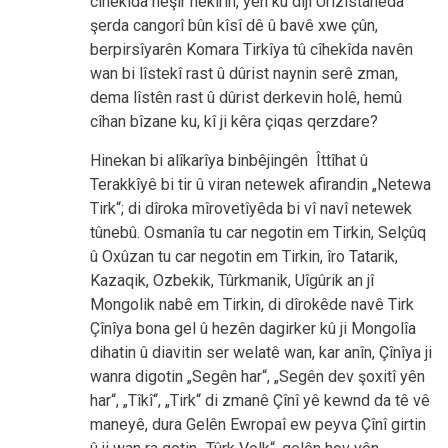
cîhekîda neşîr nekirin, yên ku dijî Ûrizîstanêda
şerda cangorî bûn kîsî dê û bavê xwe çûn,
berpirsîyarên Komara Tirkîya tû cîhekîda navên
wan bi lîstekî rast û dûrist naynin serê zman,
dema lîstên rast û dûrist derkevin holê, hemû
cîhan bîzane ku, kî ji kêra çiqas qerzdare?
Hinekan bi alîkarîya binbêjingên Îttîhat û
Terakkîyê bi tir û viran netewek afirandin „Netewa
Tirk“; di dîroka mîrovetîyêda bi vî navî netewek
tûnebû. Osmanîa tu car negotin em Tirkin, Selçûq
û Oxûzan tu car negotin em Tirkin, îro Tatarik,
Kazaqik, Ozbekik, Tûrkmanik, Uîgûrik an jî
Mongolik nabê em Tirkin, di dîrokêde navê Tirk
Çînîya bona gel û hezên dagirker kû ji Mongolîa
dihatin û diavitin ser welatê wan, kar anîn, Çînîya ji
wanra digotin „Segên har“, „Segên dev şoxitî yên
har“, „Tîkî“, „Tirk“ di zmanê Çînî yê kewnd da tê vê
maneyê, dura Gelên Ewropaî ew peyva Çînî girtin