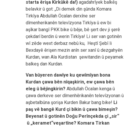
starta êrişa Kirkûkê da!)
agadahrîyek balkêş
belavkir û got: „Di demek din şûnda Komara
Tirkîya Abdullah Öcalan derxîne ser
dîmenherikanên televîzyona Tirkîya û ew bi
aşîkar bangî PKK bike û bêje, bê şert dev ji şerê
çekdarî berdin û werin Tirkîya! Li ser van gotinên
wî zêde wext derbaz nebû ku, Heştî Şebî li
Bexdayê êrişen mezin anîn ser xanî û dezgahyên
Kurdan, wan Ala Kurdistan şewitandin û peyamek
balkeş dan Kurdan.
Van bûyeren dawîye ku qewîmîyan bona
Kurdan çawa bên nîqaşkirin, ew çawa bên
eleg û bêjingkirin?
Abdullah Öcalan kenga û
çawa derkeve ser dîmenhêrikanên televîzyonan û
aşbetalbûna şorişa Kurden Bakur bang bike!
Li
paş vê bangê Kurd çi bikin û çawa bimeşin?
Beyenat û gotinên Do
ḡ
u Perînçekda çi „sir“
û „keramet“veşartîne? Komara Tirkan