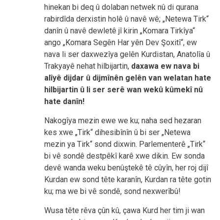
hinekan bi deq û dolaban netwek nû di qurana
rabirdîda derxistin holê û navê wê; „Netewa Tirk“
danîn û navê dewletê jî kirin „Komara Tirkîya“
ango „Komara Segên Har yên Dev Şoxitî“, ew
nava li ser daxwezîya gelên Kurdistan, Anatolîa û
Trakyayê nehat hilbijartin,
daxawa ew nava bi
alîyê dijdar û dijmînên gelên van welatan hate
hilbijartin û li ser serê wan wekû kûmekî nû
hate danîn!
Nakogîya mezin ewe we ku; naha sed hezaran
kes xwe „Tirk“ dihesibînîn û bi ser „Netewa
mezin ya Tirk“ sond dixwin. Parlementerê „Tirk“
bi vê sondê destpêkî karê xwe dikin. Ew sonda
devê wanda weku benûştekê tê cûyîn, her roj dijî
Kurdan ew sond tête karanîn, Kurdan ra tête gotin
ku; ma we bi vê sondê, sond nexwerîbû!
Wusa tête rêva çûn kû, çawa Kurd her tim ji wan