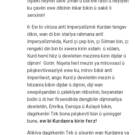
tiştekî neynin serê zman û bla ew rastî û heyîyên
ku çavên xwe dibînin înkar bikin û sakê li
serxinin!
6-Ew bi vîrûsa antî împeryalîzmê Kurdan tengav
dikin, wan di bin starîya rahmana antî
împeryalîzmêda, Kurd çi çep bin, çi Silman bin, çi
rengekî din bin bi xwera kirin xidam û xûlam,
Kurd hemî hêz û dewleten mezinra kirin dijdar û
dijmin! Gotin: Nişeta herî mezin ya mîrovxasî û
pêşkevtîxwazîyê ewe ku; mîrov bibê antî
împerîlaist, ango Kurd ji dewletên mezin û
hêzanra bibin dijdar û dijmin, dijî wan
xwepêşandan û çalekîyan rêbixînin, beyanatan
bidin û di her firsendêda dengbilin dijminatîya
dewletên, Emrîka, Ewropa û Asîayê bikin,
dagirkerên Tirk bona pêşkevtî bûn û şoreşger
bune,
ew bi Kurdanra kirin ferz!
Alikîva dagirkerên Tirk û sîxurên wan Kurdanra va