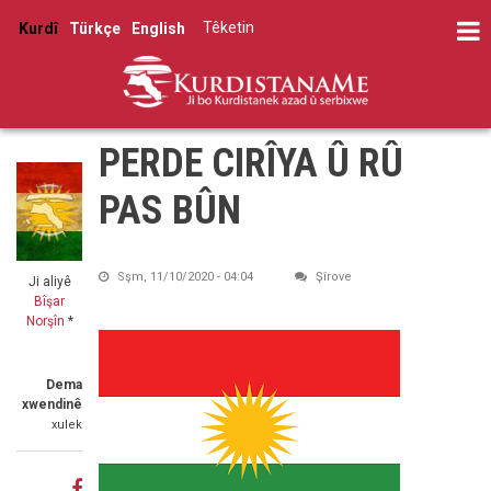
Skip
Têketin
Kurdî
Türkçe
English
to
User
main
account
content
menu
PERDE CIRÎYA Û RÛ
PAS BÛN
Sşm, 11/10/2020 - 04:04
Şîrove
Ji aliyê
Bîşar
Norşîn
*
Dema
xwendinê
xulek
Share