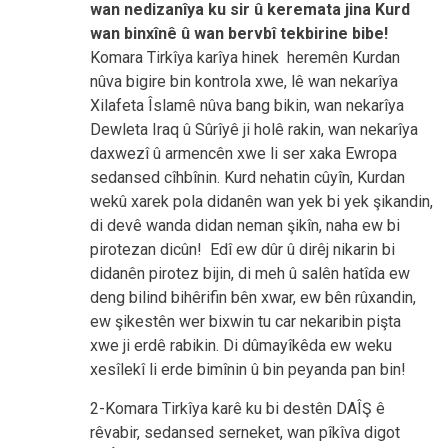
wan nedizanîya ku sir û keremata jina Kurd
wan binxînê û wan bervbî tekbirine bibe!
Komara Tirkîya karîya hinek heremên Kurdan
nûva bigire bin kontrola xwe, lê wan nekarîya
Xilafeta Îslamê nûva bang bikin, wan nekarîya
Dewleta Iraq û Sûrîyê ji holê rakin, wan nekarîya
daxwezî û armencên xwe li ser xaka Ewropa
sedansed cîhbînin. Kurd nehatin cûyîn, Kurdan
wekû xarek pola didanên wan yek bi yek şikandin,
di devê wanda didan neman şikîn, naha ew bi
pirotezan dicûn! Edî ew dûr û dirêj nikarin bi
didanên pirotez bijin, di meh û salên hatîda ew
deng bilind bihêrifin bên xwar, ew bên rûxandin,
ew şikestên wer bixwin tu car nekaribin pişta
xwe ji erdê rabikin. Di dûmayîkêda ew weku
xesîlekî li erde bimînin û bin peyanda pan bin!
2-Komara Tirkîya karê ku bi destên DAÎŞ ê
rêvabir, sedansed serneket, wan pîkîva digot