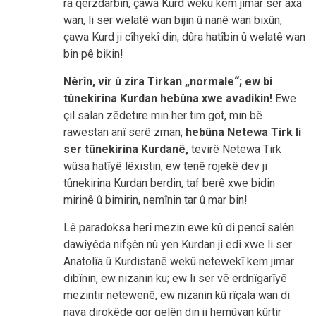
ra qerzdarbin, çawa Kurd weku kem jimar ser axa
wan, li ser welatê wan bijin û nanê wan bixûn,
çawa Kurd ji cîhyekî din, dûra hatîbin û welatê wan
bin pê bikin!
Nêrîn, vir û zira Tirkan „normale“; ew bi
tûnekirina Kurdan hebûna xwe avadikin!
Ewe
çil salan zêdetire min her tim got, min bê
rawestan anî serê zman;
hebûna Netewa Tirk li
ser tûnekirina Kurdanê,
tevirê Netewa Tirk
wûsa hatîyê lêxistin, ew tenê rojekê dev ji
tûnekirina Kurdan berdin, taf berê xwe bidin
mirinê û bimirin, nemînin tar û mar bin!
Lê paradoksa herî mezin ewe kû di pencî salên
dawîyêda nifşên nû yen Kurdan ji edî xwe li ser
Anatolîa û Kurdistanê wekû netewekî kem jimar
dibînin, ew nizanin ku; ew li ser vê erdnîgarîyê
mezintir netewenê, ew nizanin kû rîçala wan di
nava dirokêde gor gelên din ji hemûyan kûrtir