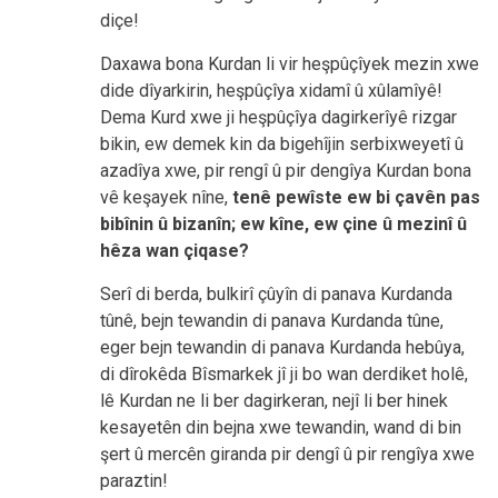
diçe!
Daxawa bona Kurdan li vir heşpûçîyek mezin xwe
dide dîyarkirin, heşpûçîya xidamî û xûlamîyê!
Dema Kurd xwe ji heşpûçîya dagirkerîyê rizgar
bikin, ew demek kin da bigehîjin serbixweyetî û
azadîya xwe, pir rengî û pir dengîya Kurdan bona
vê keşayek nîne,
tenê pewîste ew bi çavên pas
bibînin û bizanîn; ew kîne, ew çine û mezinî û
hêza wan çiqase?
Serî di berda, bulkirî çûyîn di panava Kurdanda
tûnê, bejn tewandin di panava Kurdanda tûne,
eger bejn tewandin di panava Kurdanda hebûya,
di dîrokêda Bîsmarkek jî ji bo wan derdiket holê,
lê Kurdan ne li ber dagirkeran, nejî li ber hinek
kesayetên din bejna xwe tewandin, wand di bin
şert û mercên giranda pir dengî û pir rengîya xwe
paraztin!