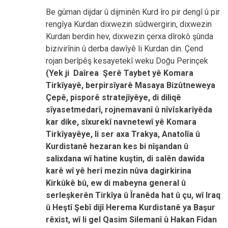
Be gûman dijdar û dijminên Kurd îro pir dengî û pir
rengîya Kurdan dixwezin sûdwergirin, dixwezin
Kurdan berdin hev, dixwezin çerxa dîrokô şûnda
bizivirînin û derba dawîyê li Kurdan din. Çend
rojan berîpêş kesayetekî weku Do
ḡ
u Perinçek
(Yek ji Daîrea Şerê Taybet yê Komara
Tirkîyayê, berpirsîyarê Masaya Bizûtneweya
Çepê, pisporê stratejîyêye, di diliqê
sîyasetmedarî, rojnemavanî û nîvîskarîyêda
kar dike, sîxurekî navnetewî yê Komara
Tirkîyayêye, li ser axa Trakya, Anatolîa û
Kurdistanê hezaran kes bi nîşandan û
salixdana wî hatine kuştin, di salên dawîda
karê wî yê herî mezin nûva dagirkirina
Kirkûkê bû, ew di mabeyna general û
serleşkerên Tirkîya û Îranêda hat û çu, wî Iraq
û Heştî Şebî dijî Herema Kurdistanê ya Başur
rêxist, wî li gel Qasim Silemanî û Hakan Fidan