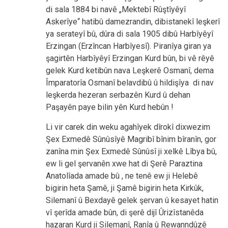
di sala 1884 bi navê „Mektebî Rûştîyêyî
Askerîye“
hatibû damezrandin, dibistanekî le
şkerî
ya serateyî bû, dûra di sala 1905 dibû Harbîyêyî
Erzingan (Erzîncan Harbîyesî). Piranîya giran ya
şagirtên Harbîyêyî Erzingan Kurd bûn, bi vê rêyê
gelek Kurd ketibûn nava Leşkerê Osmanî, dema
Împaratorîa Osmanî belavdibû û hildişîya di nav
leşkerda hezeran serbazên Kurd û dehan
Paşayên paye bilin yên Kurd hebûn !
Li vir carek din weku agahîyek dîrokî dixwezim
Şex Exmedê Sûnûsîyê Magribî bînim bîranîn, gor
zanîna min Şex Exmedê Sûnûsî ji xelkê Lîbya bû,
ew li gel şervanên xwe hat di Şerê Paraztina
Anatolîada amade bû , ne tenê ew ji Helebê
bigirin heta Şamê, ji Şamê bigirin heta Kirkûk,
Silemanî û Bexdayê gelek şervan û kesayet hatin
vî şerîda amade bûn, di şerê dijî Ûrizîstanêda
hazaran Kurd ji Silemanî, Ranîa û Rewanndûzê