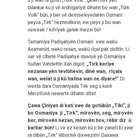
û ji wan ra gotin „Tûrk Volk“, gelên hov yên
talankar ku ji vê erdnîgarîyê dihatin bo wan „Tûrk
Volk“ bûn, ji ber vê destseleyedarên Osmanî
peyva „Tirk“ heznedikirin, ew peyv ji bo wan
xewirek / kifrîyek gelek mezin bû!
Temamîya Padîşahyên Osmanî xwe weku
Axamenîd, wekû resen, wekû rîçal pak didîtîn. Li
ser vê cîhetê Padîşahyê dawîyê yê Osmanîya
Sultan Vahdettîn Xan digot
: „Tirk kerîye
nezanan yên tevlûhevin, dînê wan, rîçala
wan, welat û ji kû hatina wan ne dîyare!“
Di
wexta dara Osmanîyada Tirk seg û kerê
Merzîfonê newertir dihatin dîtin!
Çawa Çînîyan di kati xwe da gotûbûn „Tîkî“, ji
bo Osmanîya jî „Tirk“; mîrovên, seg, mîrovên
ker, mîrovên nezan, mîrovên hov, rêbir diz û
barbar bûn!
Li vir ez kesen kû ji bê zanetî bi xwe
ra dibên „Tirk“ lêborînê dixwezim! Daxawa