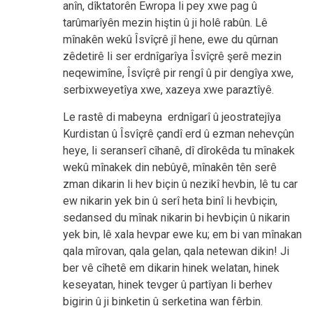
anîn, dîktatorên Ewropa li pey xwe pag û
tarûmarîyên mezin hiştin û ji holê rabûn. Lê
mînakên wekû Îsvîçrê jî hene, ewe du qûrnan
zêdetirê li ser erdnîgarîya Îsvîçrê şerê mezin
neqewimîne, Îsvîçrê pir rengî û pir dengîya xwe,
serbixweyetîya xwe, xazeya xwe paraztîyê.
Le rastê di mabeyna erdnîgarî û jeostratejîya
Kurdistan û Îsvîçrê çandî erd û ezman nehevçûn
heye, li seranserî cîhanê, dî dîrokêda tu mînakek
wekû mînakek din nebûyê, mînakên tên serê
zman dikarin li hev biçin û nezikî hevbin, lê tu car
ew nikarin yek bin û serî heta binî li hevbiçin,
sedansed du mînak nikarin bi hevbiçin û nikarin
yek bin, lê xala hevpar ewe ku; em bi van mînakan
qala mîrovan, qala gelan, qala netewan dikin! Ji
ber vê cîhetê em dikarin hinek welatan, hinek
keseyatan, hinek tevger û partîyan li berhev
bigirin û ji binketin û serketina wan fêrbin.