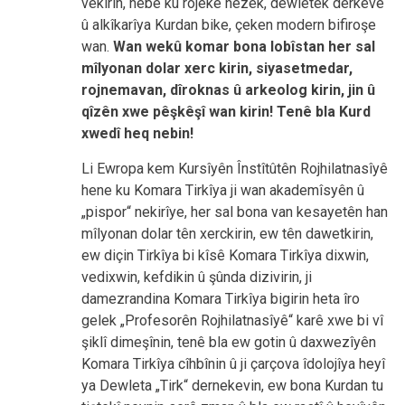
vekirin, nebe ku rojekê hezek, dewletek derkeve
û alkîkarîya Kurdan bike, çeken modern bifiroşe
wan.
Wan wekû komar bona lobîstan her sal
mîlyonan dolar xerc kirin, siyasetmedar,
rojnemavan, dîroknas û arkeolog kirin, jin û
qîzên xwe pêşkêşî wan kirin!
Tenê bla Kurd
xwedî heq nebin!
Li Ewropa kem Kursîyên Înstîtûtên Rojhilatnasîyê
hene ku Komara Tirkîya ji wan akademîsyên û
„pispor“ nekirîye, her sal bona van kesayetên han
mîlyonan dolar tên xerckirin, ew tên dawetkirin,
ew diçin Tirkîya bi kîsê Komara Tirkîya dixwin,
vedixwin, kefdikin û şûnda dizivirin, ji
damezrandina Komara Tirkîya bigirin heta îro
gelek „Profesorên Rojhilatnasîyê“ karê xwe bi vî
şiklî dimeşînin, tenê bla ew gotin û daxwezîyên
Komara Tirkîya cîhbînin û ji çarçova îdolojîya heyî
ya Dewleta „Tirk“ dernekevin, ew bona Kurdan tu