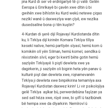
jina Kurd di ser vê erdnîgarîyê tê çi vatê. Gelên
Ewropa û Emrîkayê bi çavên xwe dîtin û bi
gwihên xwe bîhîstin ku Kurd wekû netewe çiqas
nezîkî wanê û daxwezîya wan çîyê, ew nezîka
dusedsalîne bona çi tên kuştin?
4-Kurdan di şerê dijî Rojavayî Kurdistanda dîtin
ku; li Tirkîya dijî kirinên Komara Tirkîya tîlîya
kesekî nalive, hemû partîyên sîyasî, hemû kom û
komikên olî yên Silman, hemû komel, sendîka û
rêxistinên sîvil, eger bi kwirtî bête gotin hemû
sazîyên Tirkîyayê li piştî dewleta xwe ya
dagirkerin, ji sazîyên oli bigirin heta yên panav û
kulturê pi
şt dan dewleta xwe, rojnamevanên
Tirkîya ji dewleta xwe binpêkirina temamîya axa
Rojavayî Kurdistan daxwez kirin! Li vir psikolojîya
gelê Tirkîya aşîkar bû, perwerdebûna faşîzan ya
sed salî hêza xwe, rûyê xwe, bi şilfî û tazîbûnek
bê hempa xwe da dîyarkirin. Nemîrovî û