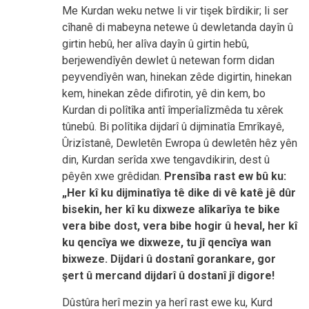
Me Kurdan weku netwe li vir tişek bîrdikir; li ser
cîhanê di mabeyna netewe û dewletanda dayîn û
girtin hebû, her alîva dayîn û girtin hebû,
berjewendîyên dewlet û netewan form didan
peyvendîyên wan, hinekan zêde digirtin, hinekan
kem, hinekan zêde difirotin, yê din kem, bo
Kurdan di polîtîka antî împerîalîzmêda tu xêrek
tûnebû. Bi polîtika dijdarî û dijminatîa Emrîkayê,
Ûrizîstanê, Dewletên Ewropa û dewletên hêz yên
din, Kurdan serîda xwe tengavdikirin, dest û
pêyên xwe grêdidan.
Prensîba rast ew bû ku:
„Her kî ku dijminatîya tê dike di vê katê jê dûr
bisekin, her kî ku dixweze alîkarîya te bike
vera bibe dost, vera bibe hogir û heval, her kî
ku qencîya we dixweze, tu jî qencîya wan
bixweze. Dijdari û dostanî gorankare, gor
şert û mercand dijdarî û dostanî jî digore!
Dûstûra herî mezin ya herî rast ewe ku, Kurd