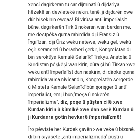
xencî dagirkeran tu car dijminatî û dijdarîya
hêzekê an dewletekê nekin, tenê, ji dijdarên xwe
dûr bisekinin ewqas! Bi vîrûsa antî împerîalsît
bûne, dagirkerên Tirk û nokeran wan berdan me,
me destpêka qurna rabirdîda dijî Fransiz û
Îngilîzan, dijî Ûriz weku netewe, weku gel, wekû
eşîr seranserî û beranberî şerkir, Kongreîstan di
bin seroktîya Kemalê Selanîkî Trakya, Anatolîa û
Kurdistan pêşkêşî wan kirin, dûra çi bû Tirkan xwe
weku antî împerîalîst dan naskirin, di dîroka qurna
rabirdîda wusa nîvîsandin, Kongreîstên sergerde
û Mistefa Kemalê Selanîkî bûn şorişger û antî
împerîalîst, em ji bûn,“meşa û nokerên
împerîalîzme“,
diz, poşe û pûştan cilê xwe
Kurdan kirin û kûmikê xwe dan serê Kurdan û
ji Kurdanra gotin hevkarê împerîalîzmê!
Îro pêwiste her Kurdek çavên xwe veke û bizanê,
di bin sîyasetê „antî împerîalîzmêda“ pûştî û