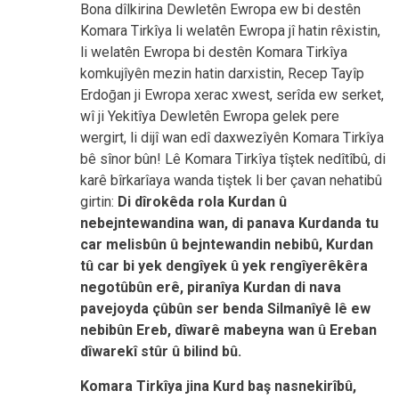
Bona dîlkirina Dewletên Ewropa ew bi destên
Komara Tirkîya li welatên Ewropa jî hatin rêxistin,
li welatên Ewropa bi destên Komara Tirkîya
komkujîyên mezin hatin darxistin, Recep Tayîp
Erdo
ḡ
an ji Ewropa xerac xwest, serîda ew serket,
wî ji Yekitîya Dewletên Ewropa gelek pere
wergirt, li dijî wan edî daxwezîyên Komara Tirkîya
bê sînor bûn! Lê Komara Tirkîya tîştek nedîtîbû, di
karê bîrkarîaya wanda tiştek li ber çavan nehatibû
girtin:
Di dîrokêda rola Kurdan û
nebejntewandina wan, di panava Kurdanda tu
car melisbûn û bejntewandin nebibû, Kurdan
tû car bi yek dengîyek û yek rengîyerêkêra
negotûbûn erê, piranîya Kurdan di nava
pavejoyda çûbûn ser benda Silmanîyê lê ew
nebibûn Ereb, dîwarê mabeyna wan û Ereban
dîwarekî stûr û bilind bû.
Komara Tirkîya jina Kurd baş nasnekirîbû,