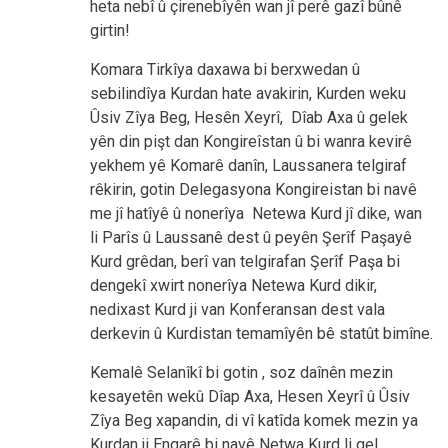
heta nebî û çirenebîyên wan jî perê gazî bûnê
girtin!
Komara Tirkîya daxawa bi berxwedan û
sebilindîya Kurdan hate avakirin, Kurden weku
Ûsiv Zîya Beg, Hesên Xeyrî, Dîab Axa û gelek
yên din pişt dan Kongireîstan û bi wanra kevirê
yekhem yê Komarê danîn, Laussanera telgiraf
rêkirin, gotin Delegasyona Kongireistan bi navê
me jî hatîyê û nonerîya Netewa Kurd jî dike, wan
li Parîs û Laussanê dest û peyên Şerîf Paşayê
Kurd grêdan, berî van telgirafan Şerîf Paşa bi
dengekî xwirt nonerîya Netewa Kurd dikir,
nedixast Kurd ji van Konferansan dest vala
derkevin û Kurdistan temamîyên bê statût bimîne.
Kemalê Selanîkî bi gotin , soz daînên mezin
kesayetên wekû Dîap Axa, Hesen Xeyrî û Ûsiv
Zîya Beg xapandin, di vî katîda komek mezin ya
Kurdan ji Enqarê bi navê Netwa Kurd li gel