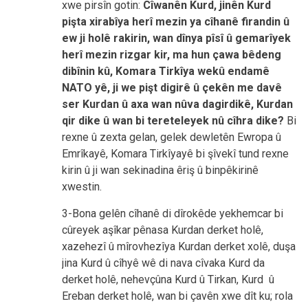
xwe pirsîn gotin:
Cîwanên Kurd, jinên Kurd
pişta xirabîya herî mezin ya cîhanê firandin û
ew ji holê rakirin, wan dînya pîsî û gemarîyek
herî mezin rizgar kir, ma hun çawa bêdeng
dibînin kû, Komara Tirkîya wekû endamê
NATO yê, ji we pişt digirê û çekên me davê
ser Kurdan û axa wan nûva dagirdikê, Kurdan
qir dike û wan bi tereteleyek nû cîhra dike?
Bi
rexne û zexta gelan, gelek dewletên Ewropa û
Emrîkayê, Komara Tirkîyayê bi şîvekî tund rexne
kirin û ji wan sekinadina êriş û binpêkirinê
xwestin.
3-Bona gelên cîhanê di dîrokêde yekhemcar bi
cûreyek aşîkar pênasa Kurdan derket holê,
xazehezî û mîrovhezîya Kurdan derket xolê, duşa
jina Kurd û cîhyê wê di nava cîvaka Kurd da
derket holê, nehevçûna Kurd û Tirkan, Kurd û
Ereban derket holê, wan bi çavên xwe dît ku; rola