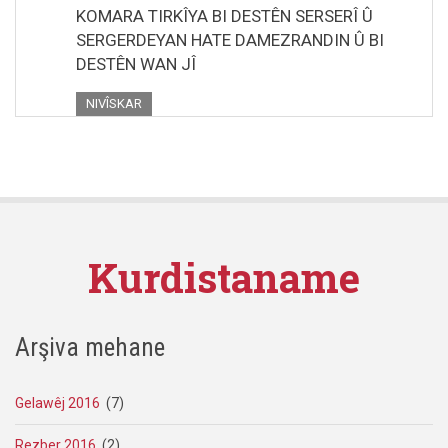
KOMARA TIRKÎYA BI DESTÊN SERSERÎ Û
SERGERDEYAN HATE DAMEZRANDIN Û BI
DESTÊN WAN JÎ
NIVÎSKAR
Kurdistaname
Arşiva mehane
Gelawêj 2016
(7)
Rezber 2016
(2)