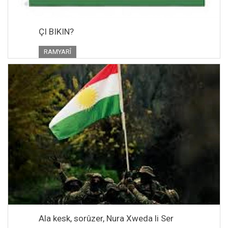
ÇI BIKIN?
RAMYARÎ
Ala kesk, sorûzer, Nura Xweda li Ser