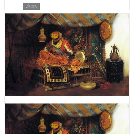
DÎROK
,