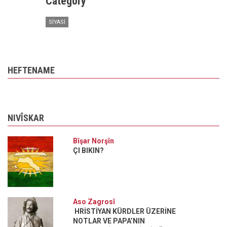
Category
SIYASI
HEFTENAME
NIVÎSKAR
Bîşar Norşîn
ÇI BIKIN?
Aso Zagrosî
HRİSTİYAN KÜRDLER ÜZERİNE
NOTLAR VE PAPA’NIN