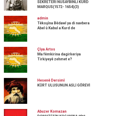
SEKRETERİ NUSAYBİNLİ KÜRD
MARQUS(1572- 1654)(3)
admin
Têkoşîna Bêdawî ya di navbera
Abel û Kabul a Kurd de
Çîya Artos
Ma fêmkirina dagirkeriya
Tirkiyeyê zehmet e?
Hesenê Dersimî
KÜRT ULUSUNUN ASLİ GÖREVİ
Abuzer Komazan