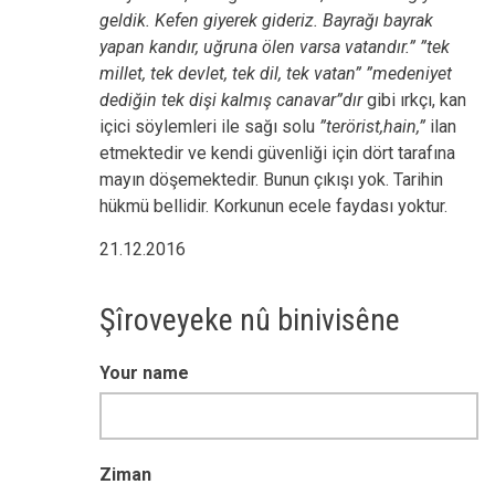
geldik. Kefen giyerek gideriz. Bayrağı bayrak
yapan kandır, uğruna ölen varsa vatandır.”
”tek
millet, tek devlet, tek dil, tek vatan” ”medeniyet
dediğin tek dişi kalmış canavar”dır
gibi ırkçı, kan
içici söylemleri ile sağı solu
”terörist,hain,”
ilan
etmektedir ve kendi güvenliği için dört tarafına
mayın döşemektedir. Bunun çıkışı yok. Tarihin
hükmü bellidir. Korkunun ecele faydası yoktur.
21.12.2016
Şîroveyeke nû binivisêne
Your name
Ziman