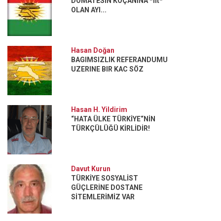
DOMATESİN KOÇANINA *fit*
OLAN AYI...
Hasan Doğan
BAGIMSIZLIK REFERANDUMU
UZERINE BIR KAC SÖZ
Hasan H. Yildirim
“HATA ÜLKE TÜRKİYE“NİN
TÜRKÇÜLÜĞÜ KİRLİDİR!
Davut Kurun
TÜRKİYE SOSYALİST
GÜÇLERİNE DOSTANE
SİTEMLERİMİZ VAR