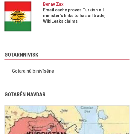
Benav Zax
Email cache proves Turkish oil
minister’s links to Isis oil trade,
WikiLeaks claims
GOTARNNIVISK
Gotara nû binivîsêne
GOTARÊN NAVDAR