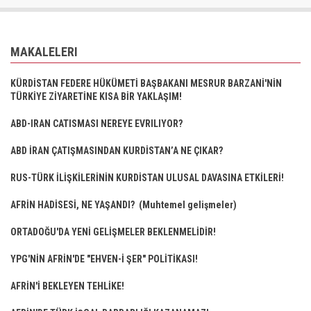
MAKALELERI
KÜRDİSTAN FEDERE HÜKÜMETİ BAŞBAKANI MESRUR BARZANİ'NİN
TÜRKİYE ZİYARETİNE KISA BİR YAKLAŞIM!
ABD-IRAN CATISMASI NEREYE EVRILIYOR?
ABD İRAN ÇATIŞMASINDAN KURDİSTAN’A NE ÇIKAR?
RUS-TÜRK İLİŞKİLERİNİN KURDİSTAN ULUSAL DAVASINA ETKİLERİ!
AFRİN HADİSESİ, NE YAŞANDI? (Muhtemel gelişmeler)
ORTADOĞU'DA YENİ GELİŞMELER BEKLENMELİDİR!
YPG'NİN AFRİN'DE "EHVEN-İ ŞER" POLİTİKASI!
AFRİN'İ BEKLEYEN TEHLİKE!