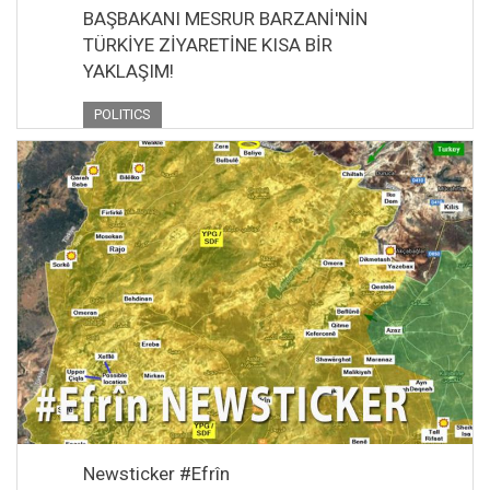
BAŞBAKANI MESRUR BARZANİ'NİN
TÜRKİYE ZİYARETİNE KISA BİR
YAKLAŞIM!
POLITICS
Newsticker #Efrîn