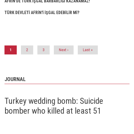
AFRİN'DE TÜRK İŞGAL BARBARLIĞI KAZANAMAZ!
TÜRK DEVLETİ AFRİN'İ İŞGAL EDEBİLİR Mİ?
Pagination
Current
1
Page
2
Page
3
Next
Next ›
Last
Last »
page
page
page
JOURNAL
Turkey wedding bomb: Suicide
bomber who killed at least 51