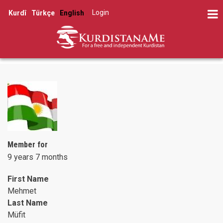
Skip
Log in
Kurdî
Türkçe
English
to
User
main
account
content
menu
Member for
9 years 7 months
First Name
Mehmet
Last Name
Müfit