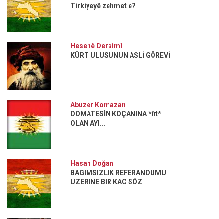
Tirkiyeyê zehmet e?
Hesenê Dersimî
KÜRT ULUSUNUN ASLİ GÖREVİ
Abuzer Komazan
DOMATESİN KOÇANINA *fit*
OLAN AYI...
Hasan Doğan
BAGIMSIZLIK REFERANDUMU
UZERINE BIR KAC SÖZ