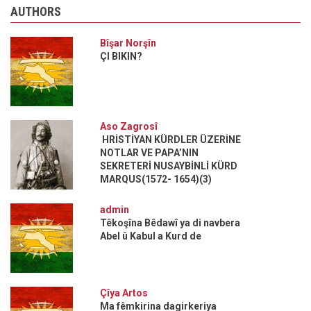
AUTHORS
Bîşar Norşîn
ÇI BIKIN?
Aso Zagrosî
HRİSTİYAN KÜRDLER ÜZERİNE
NOTLAR VE PAPA’NIN
SEKRETERİ NUSAYBİNLİ KÜRD
MARQUS(1572- 1654)(3)
admin
Têkoşîna Bêdawî ya di navbera
Abel û Kabul a Kurd de
Çîya Artos
Ma fêmkirina dagirkeriya