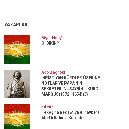
YAZARLAR
Bîşar Norşîn
ÇI BIKIN?
Aso Zagrosî
HRİSTİYAN KÜRDLER ÜZERİNE
NOTLAR VE PAPA’NIN
SEKRETERİ NUSAYBİNLİ KÜRD
MARQUS(1572- 1654)(3)
admin
Têkoşîna Bêdawî ya di navbera
Abel û Kabul a Kurd de