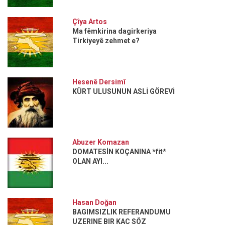
Çîya Artos
Ma fêmkirina dagirkeriya
Tirkiyeyê zehmet e?
Hesenê Dersimî
KÜRT ULUSUNUN ASLİ GÖREVİ
Abuzer Komazan
DOMATESİN KOÇANINA *fit*
OLAN AYI...
Hasan Doğan
BAGIMSIZLIK REFERANDUMU
UZERINE BIR KAC SÖZ