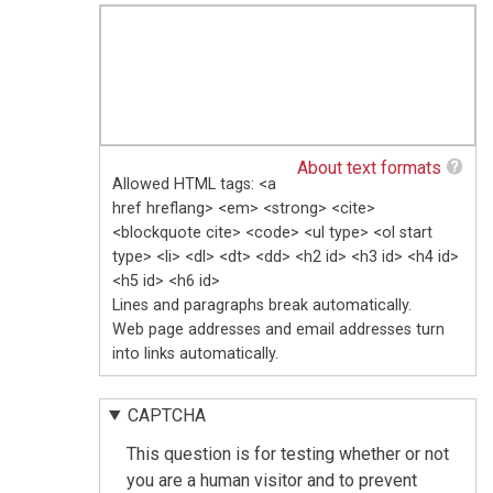
About text formats
Allowed HTML tags: <a
href hreflang> <em> <strong> <cite>
<blockquote cite> <code> <ul type> <ol start
type> <li> <dl> <dt> <dd> <h2 id> <h3 id> <h4 id>
<h5 id> <h6 id>
Lines and paragraphs break automatically.
Web page addresses and email addresses turn
into links automatically.
CAPTCHA
This question is for testing whether or not
you are a human visitor and to prevent