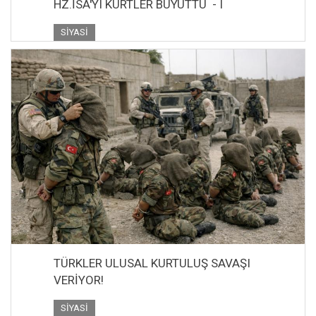
HZ.İSA'YI KÜRTLER BÜYÜTTÜ - I
SIYASI
TÜRKLER ULUSAL KURTULUŞ SAVAŞI
VERİYOR!
SIYASI